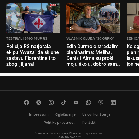
TESTIRALI SMO MUP RS
VLASNIK KLUBA "SCORPIO"
ZENIC
Policija RS natjerala
Edin Durmo o stradalim
Koleg
ekipu "Avaza" da sklone
planinarima: Meliha,
planin
zastavu Fiorentine i to
Denis i Alma su prošli
iskusn
zbog ljiljana!
moju školu, dobro sam
još 
ih poznavao
prihv
Impressum
Oglašavanje
Uslovi korištenja
Politika privatnosti
Kontakt
Vlasnik autorskih prava © avaz-roto press d.o.o.
ISSN 1840-3522.