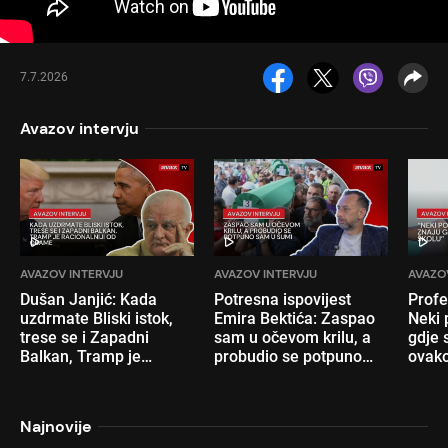
7.7.2026
Avazov intervju
AVAZOV INTERVJU
AVAZOV INTERVJU
AVAZO
Dušan Janjić: Kada
Potresna ispovijest
Profe
uzdrmate Bliski istok,
Emira Bektića: Zaspao
Neki 
trese se i Zapadni
sam u očevom krilu, a
gdje s
Balkan, Tramp je
probudio se potpuno
ovako
racionalniji od Obame
sam u šumi
nam 
Najnovije