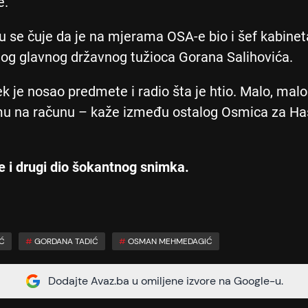
e.
 se čuje da je na mjerama OSA-e bio i šef kabinet
og glavnog državnog tužioca Gorana Salihovića.
jek je nosao predmete i radio šta je htio. Malo, mal
u na računu – kaže između ostalog Osmica za H
e i drugi dio šokantnog snimka.
Ć
#
GORDANA TADIĆ
#
OSMAN MEHMEDAGIĆ
Dodajte Avaz.ba u omiljene izvore na Google-u.