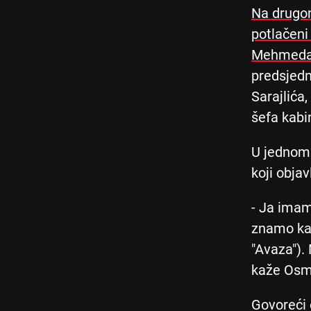
Na drugom
potlačeni
Mehmedag
predsjedn
Sarajlića
šefa kabi
U jednom 
koji obja
- Ja imam
znamo kad
"Avaza").
kaže Osm
Govoreći 