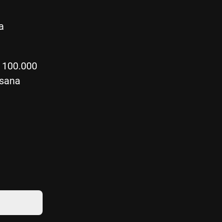
a
o 100.000
asana