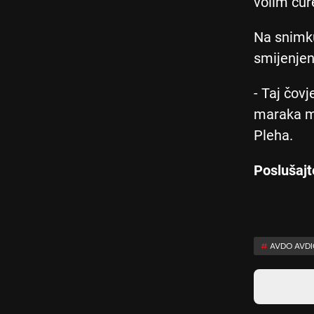
volim cur
Na snimku
smijenjen
- Taj čov
maraka m
Pleha.
Poslušajt
#
AVDO AVDI