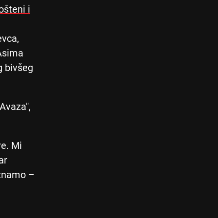
šteni i
evca,
 Asima
g bivšeg
Avaza",
re. Mi
ar
 znamo –