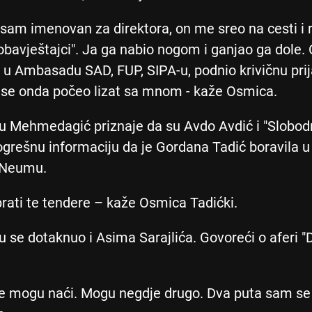
 sam imenovan za direktora, on me sreo na cesti i 
aobavještajci". Ja ga nabio nogom i ganjao ga dole. 
 u Ambasadu SAD, FUP, SIPA-u, podnio krivičnu prij
se onda počeo lizat sa mnom - kaže Osmica.
 Mehmedagić priznaje da su Avdo Avdić i "Slobod
pogrešnu informaciju da je Gordana Tadić boravila u
 Neumu.
 prati te tendere – kaže Osmica Tadićki.
 se dotaknuo i Asima Sarajlića. Govoreći o aferi "
e mogu naći. Mogu negdje drugo. Dva puta sam se 