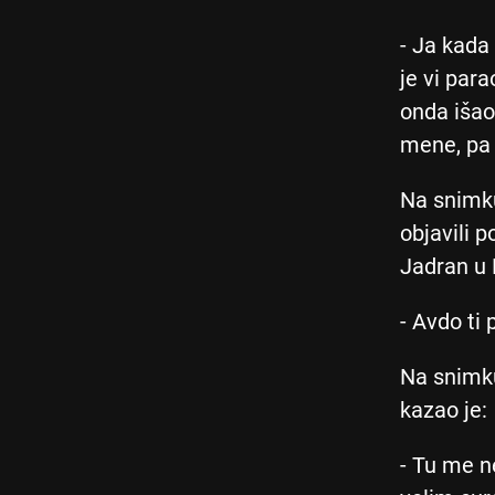
- Ja kada
je vi par
onda išao
mene, pa 
Na snimku
objavili 
Jadran u
- Avdo ti
Na snimku
kazao je:
- Tu me n