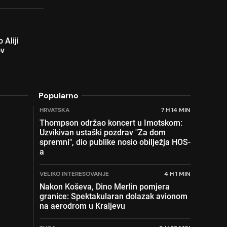
 Aliji
ov
Popularno
HRVATSKA
7 H 14 MIN
Thompson održao koncert u Imotskom:
Uzvikivan ustaški pozdrav "Za dom
spremni", dio publike nosio obilježja HOS-
a
VELIKO INTERESOVANJE
4 H 1 MIN
Nakon Koševa, Dino Merlin pomjera
granice: Spektakularan dolazak avionom
na aerodrom u Kraljevu