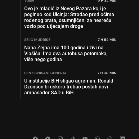
TUGA
9 H 32 MIN
Ovo je mladić iz Novog Pazara koji je
poginuo kod Ulcinja: Stradao pred očima
rođenog brata, osumnjičeni za nesreću
vozio pod utjecajem droge
SELO MUDRIKE
7 H 54 MIN
Nana Zejna ima 100 godina i živi na
Vlašiću: Ima dva autobusa potomaka,
više nego godina
PENZIONISANI GENERAL
7 H 30 MIN
U institucije BiH stigao agreman: Ronald
Džonson bi uskoro trebao postati novi
ambasador SAD u BiH
RATNI ZLOČINAC
9 H 18 MIN
Sijao je smrt po Sarajevu: Stanislav Galić
osuđen na doživotni zatvor, evo gdje je
danas