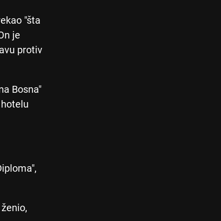
rekao "šta
On je
avu protiv
na Bosna"
 hotelu
Diploma",
ženio,