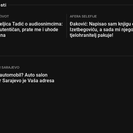
sti
ŽIVOT
AFERA SELEFIJE
teljica Tadić o audiosnimcima:
Đaković: Napisao sam knjigu o
autentičan, prate me i uhode
Izetbegoviću, a sada mi njeg
ina
tjelohranitelj pakuje!
 SARAJEVO
 automobil? Auto salon
r Sarajevo je Vaša adresa