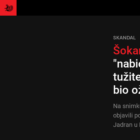
SKANDAL
Šokan
"nab
tužit
bio o
Na snimk
objavili 
Jadran u