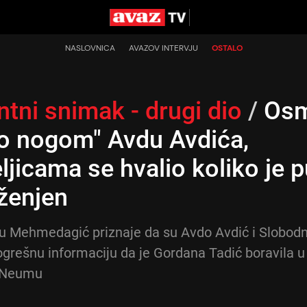
NASLOVNICA
AVAZOV INTERVJU
OSTALO
tni snimak - drugi dio
/
Osm
io nogom" Avdu Avdića,
eljicama se hvalio koliko je 
ženjen
u Mehmedagić priznaje da su Avdo Avdić i Slobod
pogrešnu informaciju da je Gordana Tadić boravila u
 Neumu