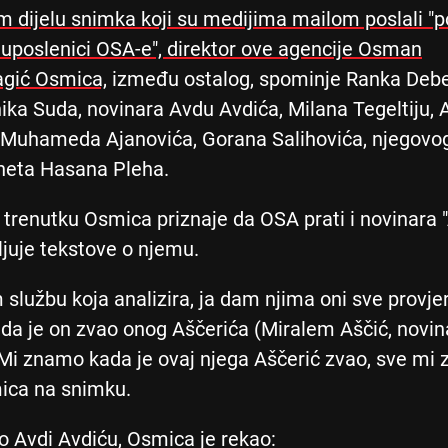
 dijelu snimka koji su medijima mailom poslali "po
 uposlenici OSA-e", direktor ove agencije Osman
ić Osmica,
između ostalog, spominje Ranka Deb
ika Suda, novinara Avdu Avdića, Milana Tegeltiju,
, Muhameda Ajanovića, Gorana Salihovića, njegovo
neta Hasana Pleha.
trenutku Osmica priznaje da OSA prati i novinara "
vljuje tekstove o njemu.
 službu koja analizira, ja dam njima oni sve provje
a je on zvao onog Aščerića (Miralem Aščić, novin
 Mi znamo kada je ovaj njega Aščerić zvao, sve mi
ica na snimku.
o Avdi Avdiću, Osmica je rekao: