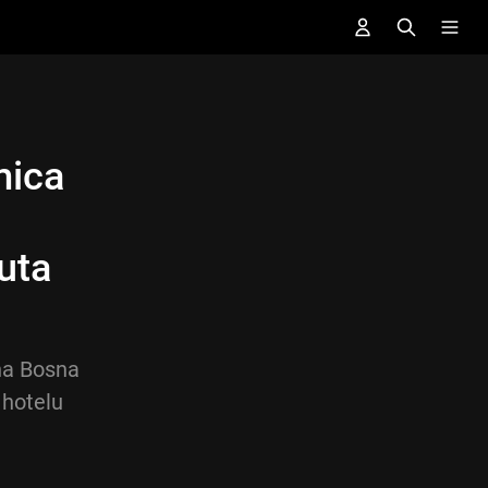
ica
puta
na Bosna
 hotelu