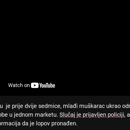
u je prije dvije sedmice, mlađi muškarac ukrao o
robe u jednom marketu.
Slučaj je prijavljen policiji
, 
rmacija da je lopov pronađen.