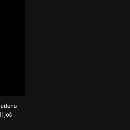
dređenu
ali još