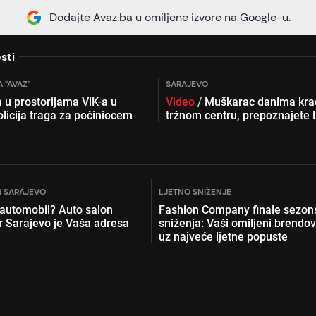
Dodajte Avaz.ba u omiljene izvore na Google-u.
sti
 "AVAZ"
SARAJEVO
 u prostorijama ViK-a u
Video
/
Muškarac danima kra
olicija traga za počiniocem
tržnom centru, prepoznajete l
 SARAJEVO
LJETNO SNIŽENJE
 automobil? Auto salon
Fashion Company finale sezon
r Sarajevo je Vaša adresa
sniženja: Vaši omiljeni brendov
uz najveće ljetne popuste