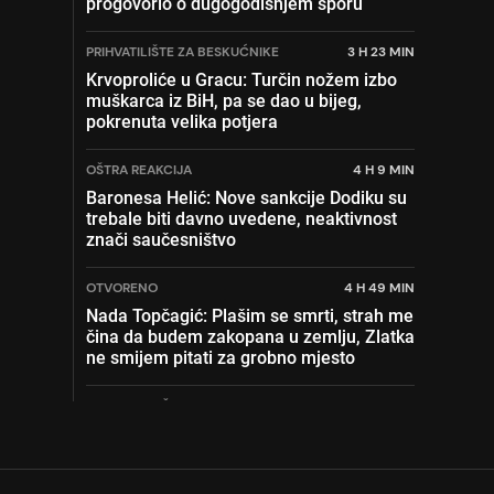
progovorio o dugogodišnjem sporu
PRIHVATILIŠTE ZA BESKUĆNIKE
3 H 23 MIN
Krvoproliće u Gracu: Turčin nožem izbo
muškarca iz BiH, pa se dao u bijeg,
pokrenuta velika potjera
OŠTRA REAKCIJA
4 H 9 MIN
Baronesa Helić: Nove sankcije Dodiku su
trebale biti davno uvedene, neaktivnost
znači saučesništvo
OTVORENO
4 H 49 MIN
Nada Topčagić: Plašim se smrti, strah me
čina da budem zakopana u zemlju, Zlatka
ne smijem pitati za grobno mjesto
KAO TINEJDŽERKA
3 H 14 MIN
Možete li pogoditi ko je pjevačica sa
fotografije: Nije ni sanjala da će postati
zvijezda u Jugoslaviji