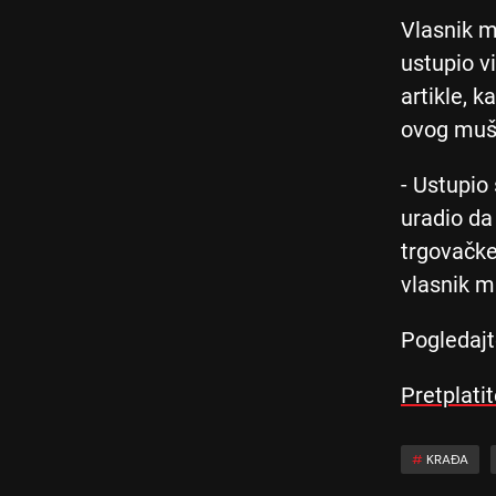
Vlasnik m
ustupio v
artikle, 
ovog muš
- Ustupio
uradio da 
trgovačke
vlasnik m
Pogledajt
Pretplati
#
KRAĐA