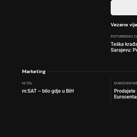
Vezane vije
POTVRĐENO ZA
Teška krađa
Sarajevu: P
Marketing
M:TEL
EUROCENTAR
m:SAT – bilo gdje u BiH
Prodajete
Eurocenta