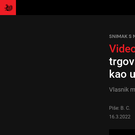
SNIMAK S
Vide
trgov
kao u
Vlasnik m
Piše: B. C.
16.3.2022