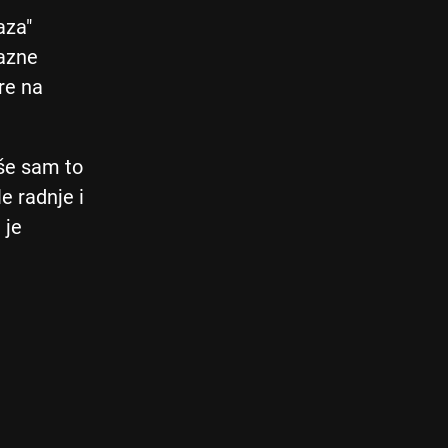
vaza"
razne
re na
še sam to
le radnje i
 je