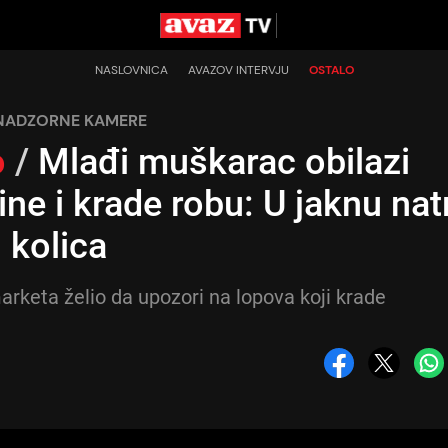
NASLOVNICA
AVAZOV INTERVJU
OSTALO
 NADZORNE KAMERE
o
/
Mlađi muškarac obilazi
ine i krade robu: U jaknu na
 kolica
arketa želio da upozori na lopova koji krade