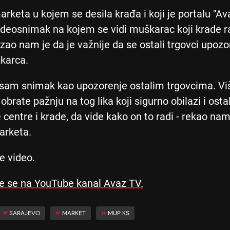
arketa u kojem se desila krađa i koji je portalu "A
ideosnimak na kojem se vidi muškarac koji krade 
kazao nam je da je važnije da se ostali trgovci upozo
karca.
 sam snimak kao upozorenje ostalim trgovcima. Vi
obrate pažnju na tog lika koji sigurno obilazi i osta
 centre i krade, da vide kako on to radi - rekao nam
arketa.
e video.
te se na YouTube kanal Avaz TV.
#
SARAJEVO
#
MARKET
#
MUP KS