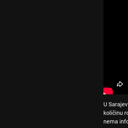
U Sarajev
količinu 
nema info