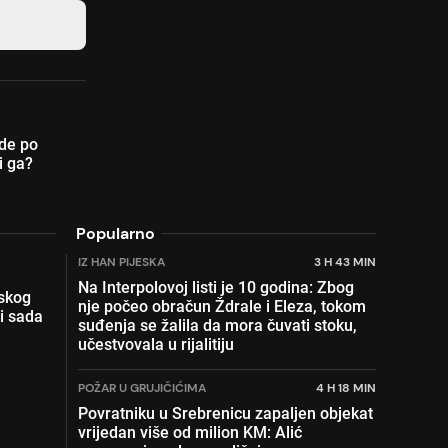
de po
i ga?
Popularno
IZ HAN PIJESKA
3 H 43 MIN
Na Interpolovoj listi je 10 godina: Zbog
skog
nje počeo obračun Ždrale i Eleza, tokom
i sada
suđenja se žalila da mora čuvati stoku,
učestvovala u rijalitiju
POŽAR U GRUJIČIĆIMA
4 H 18 MIN
Povratniku u Srebrenicu zapaljen objekat
vrijedan više od milion KM: Alić