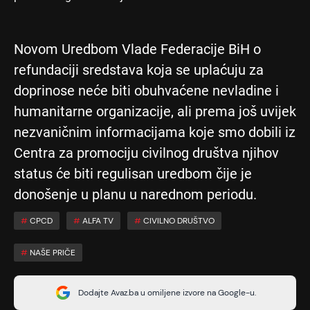
Novom Uredbom Vlade Federacije BiH o
refundaciji sredstava koja se uplaćuju za
doprinose neće biti obuhvaćene nevladine i
humanitarne organizacije, ali prema još uvijek
nezvaničnim informacijama koje smo dobili iz
Centra za promociju civilnog društva njihov
status će biti regulisan uredbom čije je
donošenje u planu u narednom periodu.
#
CPCD
#
ALFA TV
#
CIVILNO DRUŠTVO
#
NAŠE PRIČE
Dodajte Avaz.ba u omiljene izvore na Google-u.