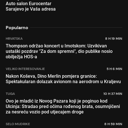
Auto salon Eurocentar
Sarajevo je Vaša adresa
Popularno
HRVATSKA
8 H 19 MIN
Thompson održao koncert u Imotskom: Uzvikivan
ustaški pozdrav "Za dom spremni", dio publike nosio
obilježja HOS-a
VELIKO INTERESOVANJE
5 H 6 MIN
Nakon Koševa, Dino Merlin pomjera granice:
Spektakularan dolazak avionom na aerodrom u Kraljevu
TUGA
10 H 37 MIN
Ovo je mladić iz Novog Pazara koji je poginuo kod
Ulcinja: Stradao pred očima rođenog brata, osumnjičeni
za nesreću vozio pod utjecajem droge
SELO MUDRIKE
8 H 59 MIN