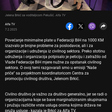
Jelena Brkić sa voditeljicom Pekušić
.
Alfa TV
Alfa TV
7.2.2025
Povećanje minimalne plate u Federaciji BiH na 1000 KM
izazvalo je brojne probleme za poslodavce, ali i za
organizacije i udruženja iz civilnog sektora. Preko stotinu
udruženja i organizacija potpisalo je peticiju i zatražilo od
Vlade Federacije BiH mjere nužne za opstanak civilnog
sektora. O ovoj temi razgovarali smo u emisiji "Naše
priče" sa projektnom koordinatoricom Centra za
promociju civilnog društva, Jelenom Brkić.
Civilno društvo je važno za društvo generalno, jer se radi o
organizacijama koje se bave marginaliziranim skupinama
i pružaju različite vrste usluga onima kojima država ne
pruža usluge - kazala je Brkić za Alfa TV.