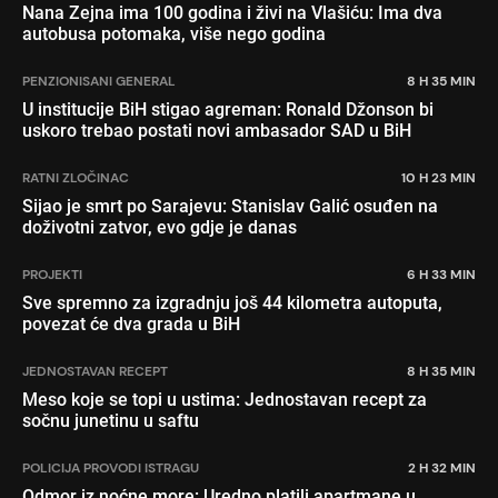
Nana Zejna ima 100 godina i živi na Vlašiću: Ima dva
autobusa potomaka, više nego godina
PENZIONISANI GENERAL
8 H 35 MIN
U institucije BiH stigao agreman: Ronald Džonson bi
uskoro trebao postati novi ambasador SAD u BiH
RATNI ZLOČINAC
10 H 23 MIN
Sijao je smrt po Sarajevu: Stanislav Galić osuđen na
doživotni zatvor, evo gdje je danas
PROJEKTI
6 H 33 MIN
Sve spremno za izgradnju još 44 kilometra autoputa,
povezat će dva grada u BiH
JEDNOSTAVAN RECEPT
8 H 35 MIN
Meso koje se topi u ustima: Jednostavan recept za
sočnu junetinu u saftu
POLICIJA PROVODI ISTRAGU
2 H 32 MIN
Odmor iz noćne more: Uredno platili apartmane u