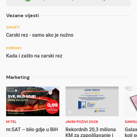
Vezane vijesti
SAVJETI
Carski rez - samo ako je nužno
KORISNO
Kada i zašto na carski rez
Marketing
M:TEL
JAVNI POZIVI 2026
SAMS
m:SAT – bilo gdje u BiH
Rekordnih 20,3 miliona
Galax
KM za zapošljavanje i
koji s