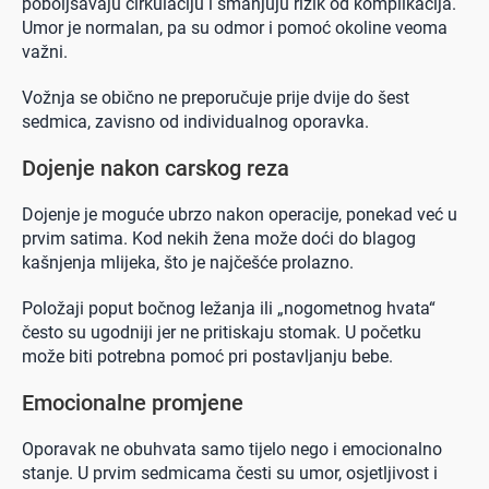
poboljšavaju cirkulaciju i smanjuju rizik od komplikacija.
Umor je normalan, pa su odmor i pomoć okoline veoma
važni.
Vožnja se obično ne preporučuje prije dvije do šest
sedmica, zavisno od individualnog oporavka.
Dojenje nakon carskog reza
Dojenje je moguće ubrzo nakon operacije, ponekad već u
prvim satima. Kod nekih žena može doći do blagog
kašnjenja mlijeka, što je najčešće prolazno.
Položaji poput bočnog ležanja ili „nogometnog hvata“
često su ugodniji jer ne pritiskaju stomak. U početku
može biti potrebna pomoć pri postavljanju bebe.
Emocionalne promjene
Oporavak ne obuhvata samo tijelo nego i emocionalno
stanje. U prvim sedmicama česti su umor, osjetljivost i