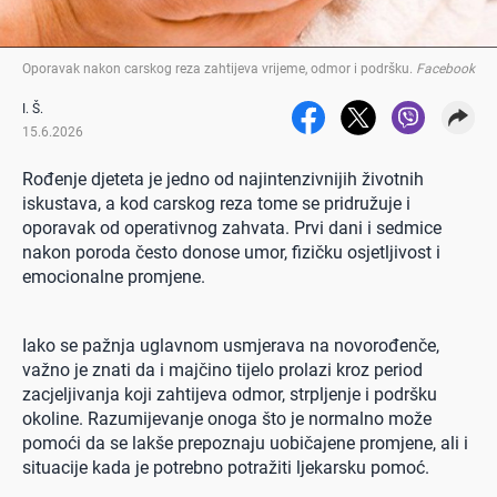
Oporavak nakon carskog reza zahtijeva vrijeme, odmor i podršku
.
Facebook
I. Š.
15.6.2026
Rođenje djeteta je jedno od najintenzivnijih životnih
iskustava, a kod carskog reza tome se pridružuje i
oporavak od operativnog zahvata. Prvi dani i sedmice
nakon poroda često donose umor, fizičku osjetljivost i
emocionalne promjene.
Iako se pažnja uglavnom usmjerava na novorođenče,
važno je znati da i majčino tijelo prolazi kroz period
zacjeljivanja koji zahtijeva odmor, strpljenje i podršku
okoline. Razumijevanje onoga što je normalno može
pomoći da se lakše prepoznaju uobičajene promjene, ali i
situacije kada je potrebno potražiti ljekarsku pomoć.