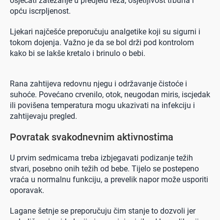
osjećati zatezanje u predjelu reza, osjetljivost trbuha i
opću iscrpljenost.
Ljekari najčešće preporučuju analgetike koji su sigurni i
tokom dojenja. Važno je da se bol drži pod kontrolom
kako bi se lakše kretalo i brinulo o bebi.
Rana zahtijeva redovnu njegu i održavanje čistoće i
suhoće. Povećano crvenilo, otok, neugodan miris, iscjedak
ili povišena temperatura mogu ukazivati na infekciju i
zahtijevaju pregled.
Povratak svakodnevnim aktivnostima
U prvim sedmicama treba izbjegavati podizanje težih
stvari, posebno onih težih od bebe. Tijelo se postepeno
vraća u normalnu funkciju, a prevelik napor može usporiti
oporavak.
Lagane šetnje se preporučuju čim stanje to dozvoli jer