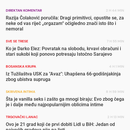
DIREKTAN KOMENTAR
2 H 44 MIN
Razija Čolaković poručila: Dragi primitivci, opustite se, za
neke od vas riječ „orgazam“ očigledno znači isto što i
nemoral
SVE SE TRESE
7 H 55 MIN
Ko je Darko Elez: Povratak na slobodu, krvavi obračuni i
stari sukobi koji ponovo potresaju Istočno Sarajevo
BOSANSKA KRUPA
4 H 1 MIN
Iz Tužilaštva USK za "Avaz": Uhapšena 66-godišnjakinja
zbog ubistva supruga
SKRIVENA INTIMA
8 H 59 MIN
Šta je vanilla seks i zašto ga mnogi biraju: Evo zbog čega
je i dalje među najpopularnijim oblicima intime
TRGOVAČKI LANAC
2 H 13 MIN
Ovo je 21 grad koji će prvi dobiti Lidl u BiH: Jedan od
najvećih gradova nije na listi