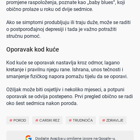
promjene raspoloženja, poznate kao „baby blues“, koji
obično prolaze u roku od dvije sedmice.
Ako se simptomi produbljuju ili traju duže, može se raditi
o postporođajnoj depresiji i tada je važno potražiti
stručnu pomoć.
Oporavak kod kuće
Kod kuće se oporavak nastavlja kroz odmor, lagano
kretanje i pravilnu njegu rane. Ishrana, unos tečnosti i
smanjenje fizičkog napora pomažu tijelu da se oporavi.
Ožiljak može biti osjetljiv i nekoliko mjeseci, a potpuni
oporavak se odvija postepeno. Prvi pregled obično se radi
oko šest sedmica nakon poroda.
#
POROD
#
CARSKI REZ
#
TRUDNOĆA
#
ZDRAVLJE
Dodajte Avaz.ba u omiljene izvore na Google-u.