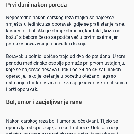
Prvi dani nakon poroda
Neposredno nakon carskog reza majka se najčešće
smješta u jedinicu za oporavak, gdje se prati stanje rane,
krvarenje i bol. Ako je stanje stabilno, kontakt „koža na
kožu“ s bebom često se potiče već u prvim satima jer
pomaže povezivanju i početku dojenja.
Boravak u bolnici obično traje od dva do pet dana. U tom
periodu medicinsko osoblje pomaže pri prvom ustajanju,
koje se najčešće dešava u roku od 24 do 48 sati nakon
operacije. Iako je kretanje u početku otežano, lagano
ustajanje i hodanje važno je za sprječavanje komplikacija
i brži oporavak.
Bol, umor i zacjeljivanje rane
0 seconds of 0 seconds
Nakon carskog reza bol i umor su očekivani. Tijelo se
oporavlja od operacije, ali i od trudnoće. Uobičajeno je