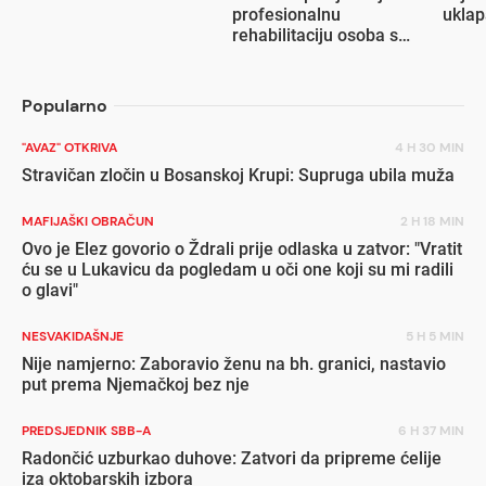
profesionalnu
ukla
rehabilitaciju osoba s
invaliditetom
Popularno
"AVAZ" OTKRIVA
4 H 30 MIN
Stravičan zločin u Bosanskoj Krupi: Supruga ubila muža
MAFIJAŠKI OBRAČUN
2 H 18 MIN
Ovo je Elez govorio o Ždrali prije odlaska u zatvor: "Vratit
ću se u Lukavicu da pogledam u oči one koji su mi radili
o glavi"
NESVAKIDAŠNJE
5 H 5 MIN
Nije namjerno: Zaboravio ženu na bh. granici, nastavio
put prema Njemačkoj bez nje
PREDSJEDNIK SBB-A
6 H 37 MIN
Radončić uzburkao duhove: Zatvori da pripreme ćelije
iza oktobarskih izbora