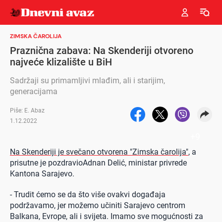
ZIMSKA ČAROLIJA
Praznična zabava: Na Skenderiji otvoreno
najveće klizalište u BiH
Sadržaji su primamljivi mlađim, ali i starijim,
generacijama
Piše: E. Abaz
1.12.2022
+
9
Na Skenderiji je svečano otvorena "Zimska čarolija"
, a
prisutne je pozdravioAdnan Delić, ministar privrede
Kantona Sarajevo.
- Trudit ćemo se da što više ovakvi događaja
podržavamo, jer možemo učiniti Sarajevo centrom
Balkana, Evrope, ali i svijeta. Imamo sve mogućnosti za