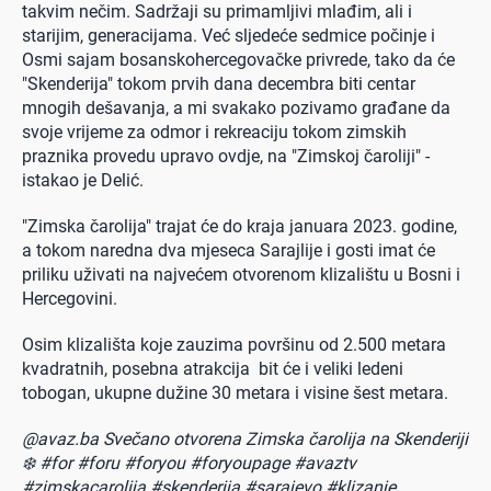
takvim nečim. Sadržaji su primamljivi mlađim, ali i
starijim, generacijama. Već sljedeće sedmice počinje i
Osmi sajam bosanskohercegovačke privrede, tako da će
"Skenderija" tokom prvih dana decembra biti centar
mnogih dešavanja, a mi svakako pozivamo građane da
svoje vrijeme za odmor i rekreaciju tokom zimskih
praznika provedu upravo ovdje, na "Zimskoj čaroliji" -
istakao je Delić.
"Zimska čarolija" trajat će do kraja januara 2023. godine,
a tokom naredna dva mjeseca Sarajlije i gosti imat će
priliku uživati na najvećem otvorenom klizalištu u Bosni i
Hercegovini.
Osim klizališta koje zauzima površinu od 2.500 metara
kvadratnih, posebna atrakcija bit će i veliki ledeni
tobogan, ukupne dužine 30 metara i visine šest metara.
@avaz.ba
Svečano otvorena Zimska čarolija na Skenderiji
❄️
#for
#foru
#foryou
#foryoupage
#avaztv
#zimskacarolija
#skenderija
#sarajevo
#klizanje