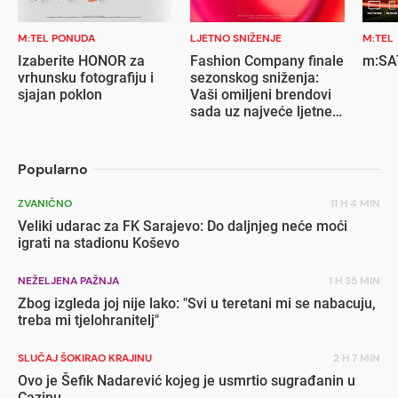
M:TEL PONUDA
LJETNO SNIŽENJE
M:TEL
Izaberite HONOR za
Fashion Company finale
m:SAT
vrhunsku fotografiju i
sezonskog sniženja:
sjajan poklon
Vaši omiljeni brendovi
sada uz najveće ljetne
popuste
Popularno
ZVANIČNO
11 H 4 MIN
Veliki udarac za FK Sarajevo: Do daljnjeg neće moći
igrati na stadionu Koševo
NEŽELJENA PAŽNJA
1 H 35 MIN
Zbog izgleda joj nije lako: "Svi u teretani mi se nabacuju,
treba mi tjelohranitelj"
SLUČAJ ŠOKIRAO KRAJINU
2 H 7 MIN
Ovo je Šefik Nadarević kojeg je usmrtio sugrađanin u
Cazinu