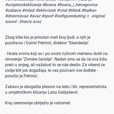
#umjetnickoklizanje
#bosna
#bosna_i_hercegovina
#zabava
#mladi
#aktivnosti
#viral
#tiktok
#balkan
#dnevniavaz
#avaz
#sport
#icefigureskating
♬ original
sound - Dnevni avaz
Zbog kiše bio je prisutan mali broj ljudi, a njih je
pozdravio i Damir Petrinić, direktor "Skenderije".
- Hvala svima koji su i po ovom ružnom vremenu došli na
otvorenje "Zimske čarolije". Nadali smo se da će ova kiša
preći u snijeg, ali nažalost to se nije desilo. Za vikend će
ovdje biti još događaja, te vas pozivam sve dođete -
poručio je Petrinić.
Zabavu je obogatila plesom na ledu i bh. reprezentativka
u umjetničkom klizanju Lana Galijašević.
Kraj ceremonije obilježio je vatromet.