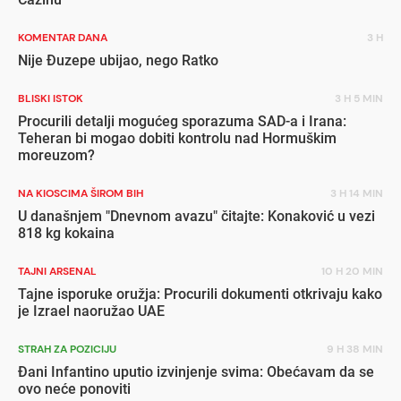
KOMENTAR DANA
3 H
Nije Đuzepe ubijao, nego Ratko
BLISKI ISTOK
3 H 5 MIN
Procurili detalji mogućeg sporazuma SAD-a i Irana:
Teheran bi mogao dobiti kontrolu nad Hormuškim
moreuzom?
NA KIOSCIMA ŠIROM BIH
3 H 14 MIN
U današnjem "Dnevnom avazu" čitajte: Konaković u vezi
818 kg kokaina
TAJNI ARSENAL
10 H 20 MIN
Tajne isporuke oružja: Procurili dokumenti otkrivaju kako
je Izrael naoružao UAE
STRAH ZA POZICIJU
9 H 38 MIN
Đani Infantino uputio izvinjenje svima: Obećavam da se
ovo neće ponoviti