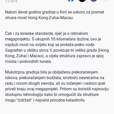
7.2.2018
Nakon devet godina gradnje u Kini se uskoro za promet
otvara most Hong Kong-Zuhai-Macau.
Čak i za kineske standarde, riječ je o istinskom
megaprojektu. S ukupnih 55 kilometara dužine, ovo je
najduži most na svijetu koji se proteže preko vode.
Sagrađen u obliku slova Y, povezuje tri velika grada (Hong
Kong, Zuhai i Macao), a cijela struktura zapravo je spoj
mosta i podvodnih tunela.
Mukotrpna gradnja bila je obilježena prekoračenjem
rokova, prekoračenjem budžeta, smrtnim nesrećama na
radu i nizom drugih nevolja, ali su inženjeri i radnici ipak
priveli kraju ovaj megaprojekt. Pritom su koristili najnoviju
dostupnu tehnologiju kako bi omogućili da strukture
mogu "izdržati" i najveće prirodne katastrofe.