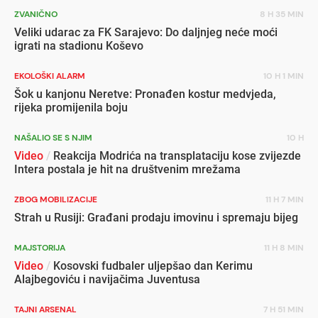
ZVANIČNO
8 H 35 MIN
Veliki udarac za FK Sarajevo: Do daljnjeg neće moći
igrati na stadionu Koševo
EKOLOŠKI ALARM
10 H 1 MIN
Šok u kanjonu Neretve: Pronađen kostur medvjeda,
rijeka promijenila boju
NAŠALIO SE S NJIM
10 H
Video
/
Reakcija Modrića na transplataciju kose zvijezde
Intera postala je hit na društvenim mrežama
ZBOG MOBILIZACIJE
11 H 7 MIN
Strah u Rusiji: Građani prodaju imovinu i spremaju bijeg
MAJSTORIJA
11 H 8 MIN
Video
/
Kosovski fudbaler uljepšao dan Kerimu
Alajbegoviću i navijačima Juventusa
TAJNI ARSENAL
7 H 51 MIN