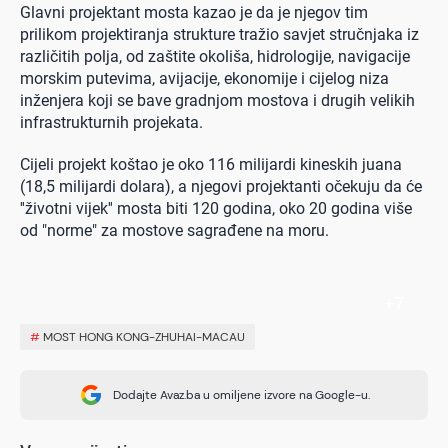
Glavni projektant mosta kazao je da je njegov tim
prilikom projektiranja strukture tražio savjet stručnjaka iz
različitih polja, od zaštite okoliša, hidrologije, navigacije
morskim putevima, avijacije, ekonomije i cijelog niza
inženjera koji se bave gradnjom mostova i drugih velikih
infrastrukturnih projekata.
Cijeli projekt koštao je oko 116 milijardi kineskih juana
(18,5 milijardi dolara), a njegovi projektanti očekuju da će
''životni vijek'' mosta biti 120 godina, oko 20 godina više
od "norme" za mostove sagrađene na moru.
+
7
#
MOST HONG KONG-ZHUHAI-MACAU
Dodajte Avaz.ba u omiljene izvore na Google-u.