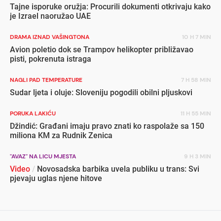
Tajne isporuke oružja: Procurili dokumenti otkrivaju kako
je Izrael naoružao UAE
DRAMA IZNAD VAŠINGTONA
10 H 7 MIN
Avion poletio dok se Trampov helikopter približavao
pisti, pokrenuta istraga
NAGLI PAD TEMPERATURE
7 H 58 MIN
Sudar ljeta i oluje: Sloveniju pogodili obilni pljuskovi
PORUKA LAKIĆU
11 H 55 MIN
Džindić: Građani imaju pravo znati ko raspolaže sa 150
miliona KM za Rudnik Zenica
"AVAZ" NA LICU MJESTA
9 H 3 MIN
Video
/
Novosadska barbika uvela publiku u trans: Svi
pjevaju uglas njene hitove