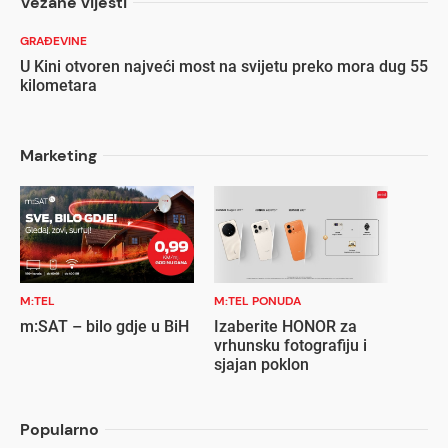
Vezane vijesti
GRAĐEVINE
U Kini otvoren najveći most na svijetu preko mora dug 55
kilometara
Marketing
M:TEL
M:TEL PONUDA
m:SAT – bilo gdje u BiH
Izaberite HONOR za
vrhunsku fotografiju i
sjajan poklon
Popularno