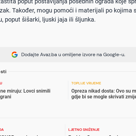
aštita poput postavljanja posebnih ograda koje sp
azak. Također, mogu pomoći i materijali po kojima 
, poput šišarki, ljuski jaja ili šljunka.
Dodajte Avaz.ba u omiljene izvore na Google-u.
sti
JU
TOPLIJE VRIJEME
miruju: Lovci snimili
Opreza nikad dosta: Ovo su m
grani
gdje bi se mogle skrivati zmij
DA
LJETNO SNIŽENJE