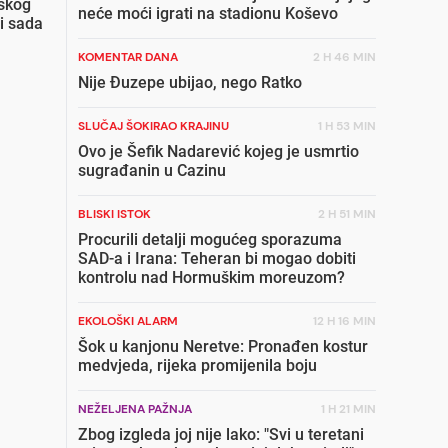
skog
neće moći igrati na stadionu Koševo
i sada
KOMENTAR DANA
2 H 46 MIN
Nije Đuzepe ubijao, nego Ratko
SLUČAJ ŠOKIRAO KRAJINU
1 H 53 MIN
Ovo je Šefik Nadarević kojeg je usmrtio
sugrađanin u Cazinu
BLISKI ISTOK
2 H 51 MIN
Procurili detalji mogućeg sporazuma
SAD-a i Irana: Teheran bi mogao dobiti
kontrolu nad Hormuškim moreuzom?
EKOLOŠKI ALARM
12 H 16 MIN
Šok u kanjonu Neretve: Pronađen kostur
medvjeda, rijeka promijenila boju
NEŽELJENA PAŽNJA
1 H 21 MIN
Zbog izgleda joj nije lako: "Svi u teretani