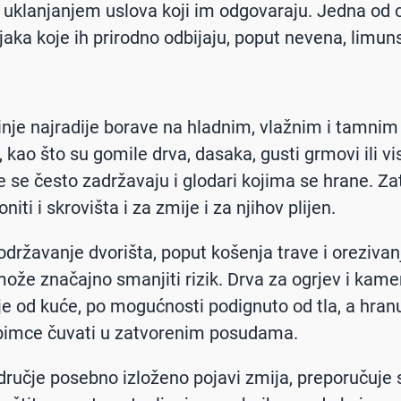
i uklanjanjem uslova koji im odgovaraju. Jedna od op
ljaka koje ih prirodno odbijaju, poput nevena, limuns
inje najradije borave na hladnim, vlažnim i tamnim
 kao što su gomile drva, dasaka, gusti grmovi ili v
je se često zadržavaju i glodari kojima se hrane. Za
niti i skrovišta i za zmije i za njihov plijen.
državanje dvorišta, poput košenja trave i orezivan
 može značajno smanjiti rizik. Drva za ogrjev i kame
lje od kuće, po mogućnosti podignuto od tla, a hran
bimce čuvati u zatvorenim posudama.
dručje posebno izloženo pojavi zmija, preporučuje 