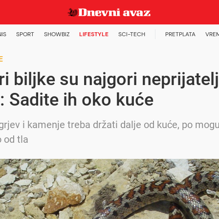
NIS
SPORT
SHOWBIZ
LIFESTYLE
SCI-TECH
PRETPLATA
VRE
E
i biljke su najgori neprijatelj
: Sadite ih oko kuće
grjev i kamenje treba držati dalje od kuće, po mog
 od tla