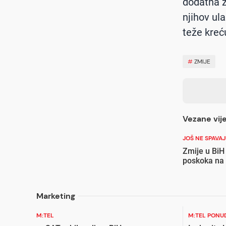
dodatna z
njihov ul
teže kreću
#
ZMIJE
Vezane vije
JOŠ NE SPAVA
Zmije u BiH ne 
poskoka na 
Marketing
M:TEL
M:TEL PONU