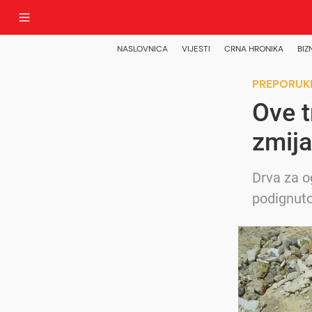
NASLOVNICA
VIJESTI
CRNA HRONIKA
BIZ
PREPORUK
Ove tr
zmija
Drva za o
podignuto