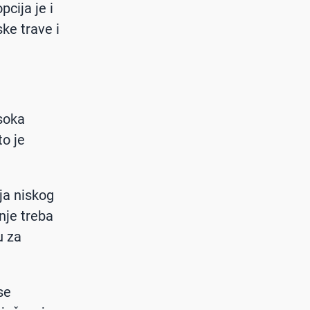
cija je i
ke trave i
isoka
to je
ja niskog
nje treba
u za
se