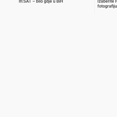
m:SAT – bilo gdje u BiH
Izaberite
fotografiju