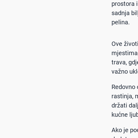
prostora 
sadnja bi
pelina.
Ove život
mjestima,
trava, gd
važno uklo
Redovno o
rastinja,
držati da
kućne lju
Ako je po