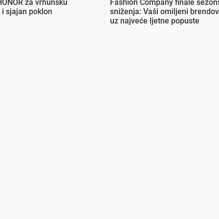
 HONOR za vrhunsku
Fashion Company finale sezon
 i sjajan poklon
sniženja: Vaši omiljeni brendov
uz najveće ljetne popuste