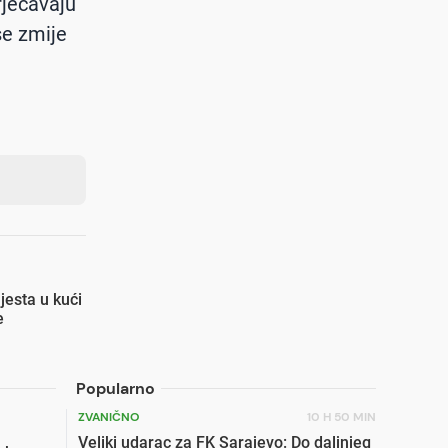
rječavaju
se zmije
jesta u kući
e
Popularno
ZVANIČNO
10 H 50 MIN
Veliki udarac za FK Sarajevo: Do daljnjeg