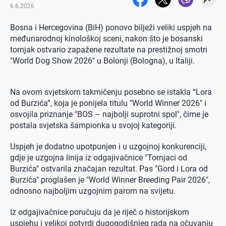
6.6.2026
Bosna i Hercegovina (BiH) ponovo bilježi veliki uspjeh na
međunarodnoj kinološkoj sceni, nakon što je bosanski
tornjak ostvario zapažene rezultate na prestižnoj smotri
"World Dog Show 2026" u Bolonji (Bologna), u Italiji.
Na ovom svjetskom takmičenju posebno se istakla “Lora
od Burzića”, koja je ponijela titulu "World Winner 2026" i
osvojila priznanje "BOS – najbolji suprotni spol", čime je
postala svjetska šampionka u svojoj kategoriji.
Uspjeh je dodatno upotpunjen i u uzgojnoj konkurenciji,
gdje je uzgojna linija iz odgajivačnice "Tornjaci od
Burzića" ostvarila značajan rezultat. Pas "Gord i Lora od
Burzića" proglašen je "World Winner Breeding Pair 2026",
odnosno najboljim uzgojnim parom na svijetu.
Iz odgajivačnice poručuju da je riječ o historijskom
uspjehu i velikoj potvrdi dugogodišnjeg rada na očuvanju