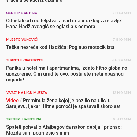
ČESTITKE SE NIŽU
7 H 53 MIN
Odustali od roditeljstva, a sad imaju razlog za slavlje:
Hana Hadžiavdagić se oglasila s odmora
MJESTO VUKOVIĆI
7 H 10 MIN
Teška nesreća kod Hadžića: Poginuo motociklista
TURISTI U OPASNOSTI
4 H 29 MIN
Panika u hotelima i apartmanima, izdato hitno globalno
upozorenje: Čim uradite ovo, postajete meta opasnog
napada!
"AVAZ" NA LICU MJESTA
12 H 9 MIN
Video
/
Preminula žena kojoj je pozlilo na ulici u
Sarajevu, ljekari Hitne pomoći je spašavali skoro sat
TRENER JUVENTUSA
9 H 17 MIN
Spaleti pohvalio Alajbegovića nakon debija i priznao:
Možda sam pogriješio s njim