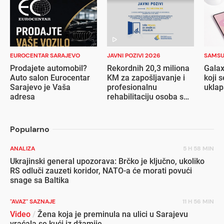
EUROCENTAR SARAJEVO
JAVNI POZIVI 2026
SAMS
Prodajete automobil?
Rekordnih 20,3 miliona
Galax
Auto salon Eurocentar
KM za zapošljavanje i
koji s
Sarajevo je Vaša
profesionalnu
ukla
adresa
rehabilitaciju osoba s
invaliditetom
Popularno
ANALIZA
5 H 58 MIN
Ukrajinski general upozorava: Brčko je ključno, ukoliko
RS odluči zauzeti koridor, NATO-a će morati povući
snage sa Baltika
"AVAZ" SAZNAJE
11 H 56 MIN
Video
/
Žena koja je preminula na ulici u Sarajevu
vraćala se kući iz džamije