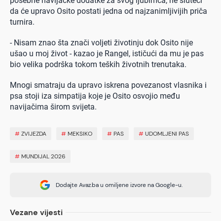
posebne navijačke dodatke za svog ljubimca, ne sluteći
da će upravo Osito postati jedna od najzanimljivijih priča
turnira.
- Nisam znao šta znači voljeti životinju dok Osito nije
ušao u moj život - kazao je Rangel, ističući da mu je pas
bio velika podrška tokom teških životnih trenutaka.
Mnogi smatraju da upravo iskrena povezanost vlasnika i
psa stoji iza simpatija koje je Osito osvojio među
navijačima širom svijeta.
#
ZVIJEZDA
#
MEKSIKO
#
PAS
#
UDOMLJENI PAS
#
MUNDIJAL 2026
Dodajte Avaz.ba u omiljene izvore na Google-u.
Vezane vijesti