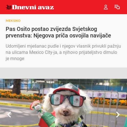
MEKSIKO
Pas Osito postao zvijezda Svjetskog
prvenstva: Njegova priča osvojila navijače
Udomljeni mješanac pudle i njegov vlasnik privukli pažnju
na ulicama Mexico City-ja, a njihovo prijateljstvo dirnulo
je mnoge