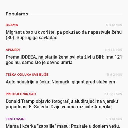
Popularno
DRAMA
5 H 12 MIN
Migrant upao u dvorište, pa pokušao da napastvuje ženu
(30): Suprug ga savladao
APSURDI
5 H 38 MIN
Prema IDDEEA, najstarija žena svijeta živi u BiH: Ima 121
godinu, samo što je davno umrla
TEŠKA ODLUKA SVE BLIŽE
5 H 2 MIN
Autoindustrija u šoku: Njemački gigant pred stečajem
PREDSJEDNIK SAD
5 H 20 MIN
Donald Tramp objavio fotografiju aludirajući na vjersku
pripadnost El-Sajeda: Dvije veoma različite Amerike
LENI I HAJDI
4 H 51 MIN
Mama i kćerka "zapalile" masu: Pozirale u donjem vešu,