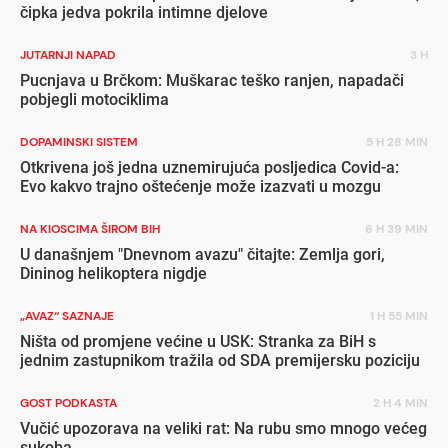
čipka jedva pokrila intimne djelove
JUTARNJI NAPAD
3 H
Pucnjava u Brčkom: Muškarac teško ranjen, napadači
pobjegli motociklima
DOPAMINSKI SISTEM
5 H 28 MIN
Otkrivena još jedna uznemirujuća posljedica Covid-a:
Evo kakvo trajno oštećenje može izazvati u mozgu
NA KIOSCIMA ŠIROM BIH
6 H 39 MIN
U današnjem "Dnevnom avazu" čitajte: Zemlja gori,
Dininog helikoptera nigdje
„AVAZ“ SAZNAJE
1 H 55 MIN
Ništa od promjene većine u USK: Stranka za BiH s
jednim zastupnikom tražila od SDA premijersku poziciju
GOST PODKASTA
2 H 4 MIN
Vučić upozorava na veliki rat: Na rubu smo mnogo većeg
sukoba