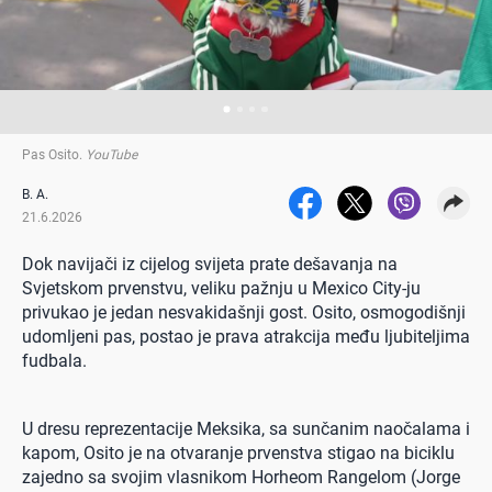
Pas Osito
.
YouTube
B. A.
21.6.2026
Dok navijači iz cijelog svijeta prate dešavanja na
Svjetskom prvenstvu, veliku pažnju u Mexico City-ju
privukao je jedan nesvakidašnji gost. Osito, osmogodišnji
udomljeni pas, postao je prava atrakcija među ljubiteljima
fudbala.
U dresu reprezentacije Meksika, sa sunčanim naočalama i
kapom, Osito je na otvaranje prvenstva stigao na biciklu
zajedno sa svojim vlasnikom Horheom Rangelom (Jorge