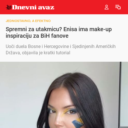
JEDNOSTAVNO, A EFEKTNO
Spremni za utakmicu? Enisa ima make-up
inspiraciju za BiH fanove
Uoči duela Bosne i Hercegovine i Sjedinjenih Američkih
Država, objavila je kratki tutorial