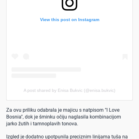
View this post on Instagram
A post shared by Enisa Bukvic (@enisa.bukvic)
Za ovu priliku odabrala je majicu s natpisom "I Love
Bosnia", dok je šminku očiju naglasila kombinacijom
jarko žutih i tamnoplavih tonova.
Izgled je dodatno upotpunila preciznim linijama tuša na