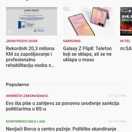
JAVNI POZIVI 2026
SAMSUNG
M:TEL
Rekordnih 20,3 miliona
Galaxy Z Flip8: Telefon
m:SAT
KM za zapošljavanje i
koji se sklapa, ali se ne
profesionalnu
uklapa u masu
rehabilitaciju osoba s
invaliditetom
Popularno
AMERIČKI ZAKONODAVCI
2 H 32 MIN
Evo šta piše u zahtjevu za ponovno uvođenje sankcija
političarima u RS-u
KONFERENCIJSKA LIGA
12 H 9 MIN
Navijači Borca u centru pažnje: Političko skandiranje