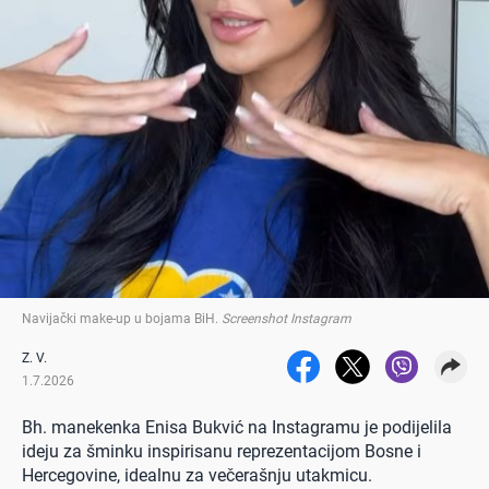
Navijački make-up u bojama BiH
.
Screenshot Instagram
Z. V.
1.7.2026
Bh. manekenka Enisa Bukvić na Instagramu je podijelila
ideju za šminku inspirisanu reprezentacijom Bosne i
Hercegovine, idealnu za večerašnju utakmicu.