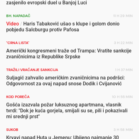
zasjenilo evropski duel u Banjoj Luci
BH. NAPADAČ
11 H 29 MIN
Video
/
Haris Tabaković ušao s klupe i golom donio
pobjedu Salcburgu protiv Pafosa
"CRNA LISTA"
3 H 22 MIN
Američki kongresmeni traže od Trampa: Vratite sankcije
zvaničnicima iz Republike Srpske
TRAŽILI VRAĆANJE SANKCIJA
1 H 37 MIN
Suljagić zahvalio američkim zvaničnicima na podršci:
Odgovornost za ovaj napad snose Dodik i Cvijanović
KOD POREČA
10 H 55 MIN
Gošća izazvala požar luksuznog apartmana, vlasnik
tvrdi: "Dok je kuća gorjela, smijali su se, pili i pokazivali
mi srednji prst"
SUKOB
3 H 58 MIN
Krvavi napad Huta u Jemenu: Ubijeno najmanje 30