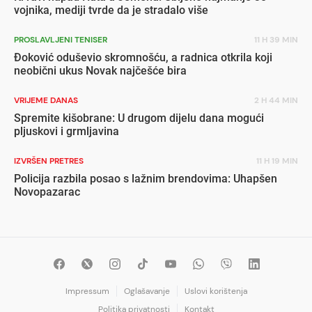
vojnika, mediji tvrde da je stradalo više
PROSLAVLJENI TENISER
11 H 39 MIN
Đoković oduševio skromnošću, a radnica otkrila koji
neobični ukus Novak najčešće bira
VRIJEME DANAS
2 H 44 MIN
Spremite kišobrane: U drugom dijelu dana mogući
pljuskovi i grmljavina
IZVRŠEN PRETRES
11 H 19 MIN
Policija razbila posao s lažnim brendovima: Uhapšen
Novopazarac
Impressum
Oglašavanje
Uslovi korištenja
Politika privatnosti
Kontakt