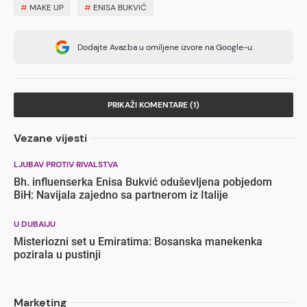
#
MAKE UP
#
ENISA BUKVIĆ
Dodajte Avaz.ba u omiljene izvore na Google-u.
PRIKAŽI KOMENTARE (1)
Vezane vijesti
LJUBAV PROTIV RIVALSTVA
Bh. influenserka Enisa Bukvić oduševljena pobjedom
BiH: Navijala zajedno sa partnerom iz Italije
U DUBAIJU
Misteriozni set u Emiratima: Bosanska manekenka
pozirala u pustinji
Marketing