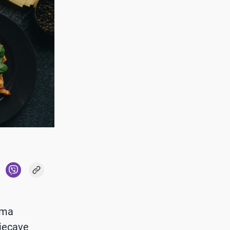
ima
njecave