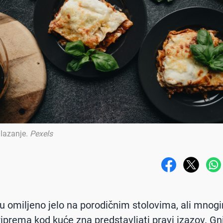
 lazanje
.
Pexels
u omiljeno jelo na porodičnim stolovima, ali mnog
riprema kod kuće zna predstavljati pravi izazov. G