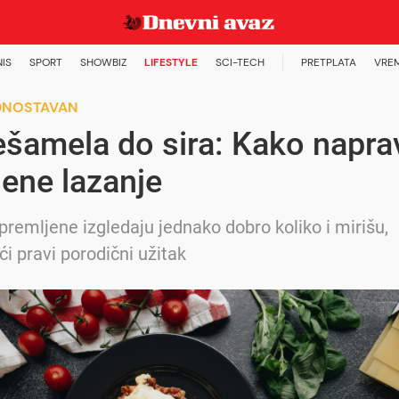
NIS
SPORT
SHOWBIZ
LIFESTYLE
SCI-TECH
PRETPLATA
VRE
EDNOSTAVAN
šamela do sira: Kako naprav
ene lazanje
premljene izgledaju jednako dobro koliko i mirišu,
ći pravi porodični užitak