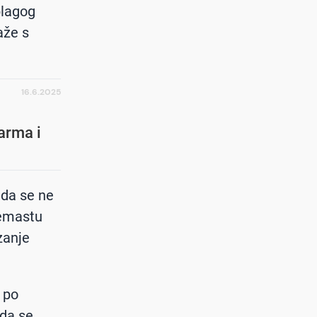
blagog
aže s
16.6.2025
:
arma i
 da se ne
remastu
zanje
 po
 da se