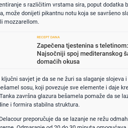
ntiranje s različitim vrstama sira, poput dodatka 
ra, može donijeti pikantnu notu koja se savršeno sl
ili mozzarellom.
RECEPT DANA
Zapečena tjestenina s teletinom
Najsočniji spoj mediteranskog š
domaćih okusa
ključni savjet je da se ne žuri sa slaganje slojeva i
bešamel sosu, koji povezuje sve elemente i daje k
 Tanka završna glazura bešamela pomaže da se la
dine i formira stabilna struktura.
 Delacour preporučuje da se lazanje ne režu odmah
z rerne. Odmaranje od 20 do 30 minuta omogućava