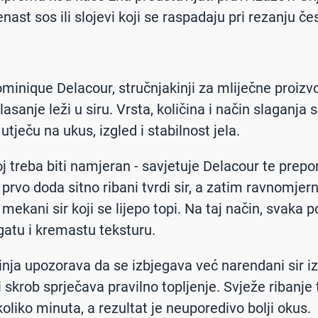
nast sos ili slojevi koji se raspadaju pri rezanju če
inique Delacour, stručnjakinji za mliječne proizvo
asanje leži u siru. Vrsta, količina i način slaganja 
tječu na ukus, izgled i stabilnost jela.
loj treba biti namjeran - savjetuje Delacour te prep
 prvo doda sitno ribani tvrdi sir, a zatim ravnomjer
mekani sir koji se lijepo topi. Na taj način, svaka p
gatu i kremastu teksturu.
inja upozorava da se izbjegava već narendani sir iz
 skrob sprječava pravilno topljenje. Svježe ribanje 
oliko minuta, a rezultat je neuporedivo bolji okus.