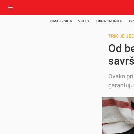
NASLOVNICA
VIJESTI
CRNA HRONIKA
BIZ
TRIK JE J
Od be
savrš
Ovako pri
garantuju