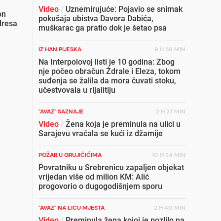
Video
/
Uznemirujuće: Pojavio se snimak
on
pokušaja ubistva Davora Dabića,
dresa
muškarac ga pratio dok je šetao psa
IZ HAN PIJESKA
9 H 59 MIN
Na Interpolovoj listi je 10 godina: Zbog
nje počeo obračun Ždrale i Eleza, tokom
suđenja se žalila da mora čuvati stoku,
učestvovala u rijalitiju
"AVAZ" SAZNAJE
2 H 27 MIN
Video
/
Žena koja je preminula na ulici u
Sarajevu vraćala se kući iz džamije
POŽAR U GRUJIČIĆIMA
10 H 34 MIN
Povratniku u Srebrenicu zapaljen objekat
vrijedan više od milion KM: Alić
progovorio o dugogodišnjem sporu
"AVAZ" NA LICU MJESTA
2 H 40 MIN
Video
/
Preminula žena kojoj je pozlilo na