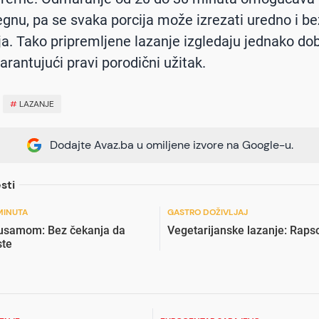
tegnu, pa se svaka porcija može izrezati uredno i be
a. Tako pripremljene lazanje izgledaju jednako dob
garantujući pravi porodični užitak.
#
LAZANJE
Dodajte Avaz.ba u omiljene izvore na Google-u.
sti
MINUTA
GASTRO DOŽIVLJAJ
susamom: Bez čekanja da
Vegetarijanske lazanje: Raps
ste