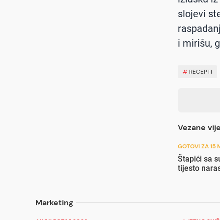
slojevi s
raspadanj
i mirišu, 
#
RECEPTI
Vezane vije
GOTOVI ZA 15 
Štapići sa 
tijesto nara
Marketing