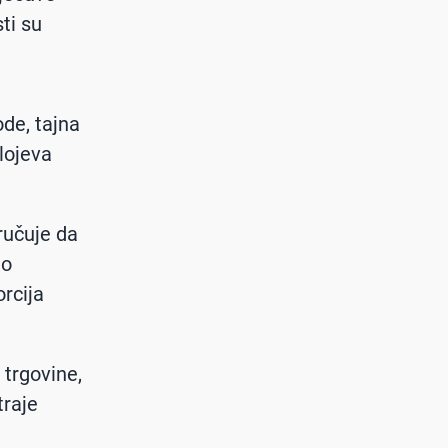
sti su
de, tajna
slojeva
oručuje da
no
orcija
 trgovine,
traje