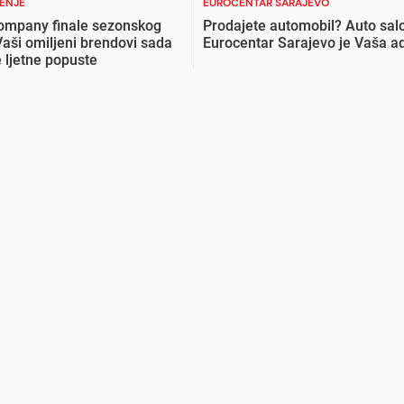
ŽENJE
EUROCENTAR SARAJEVO
ompany finale sezonskog
Prodajete automobil? Auto sal
Vaši omiljeni brendovi sada
Eurocentar Sarajevo je Vaša a
 ljetne popuste