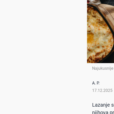
Najukusnije
A. P.
17.12.2025
Lazanje s
njihova p