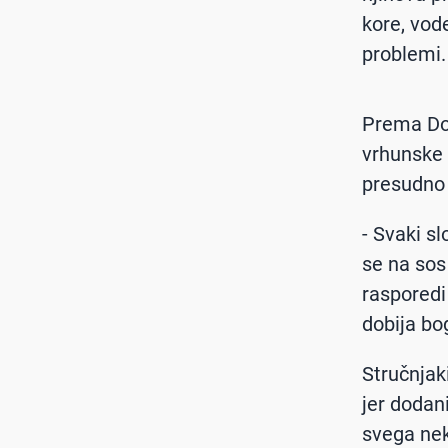
kore, vode
problemi.
Prema Dom
vrhunske l
presudno u
- Svaki s
se na sos
rasporedi 
dobija bo
Stručnjak
jer dodani
svega nek