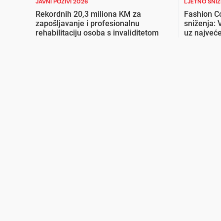
JAVNI POZIVI 2026
LJETNO SNI
Rekordnih 20,3 miliona KM za
Fashion C
zapošljavanje i profesionalnu
sniženja: 
rehabilitaciju osoba s invaliditetom
uz najveće