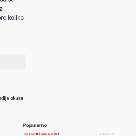
z
ro koliko
odija okusa
Popularno
ISTOČNO SARAJEVO
3 H 43 MIN