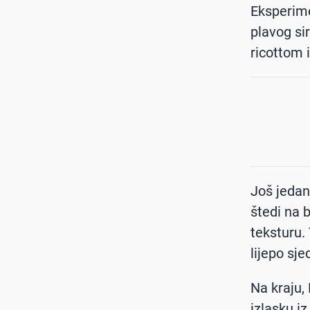
Eksperime
plavog si
ricottom 
Još jedan 
štedi na 
teksturu.
lijepo sje
Na kraju,
izlasku i