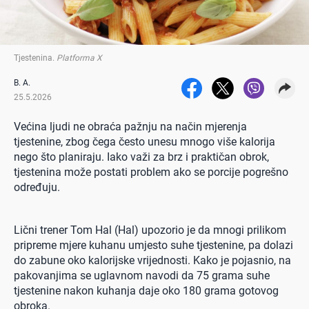
Tjestenina
.
Platforma X
B. A.
25.5.2026
Većina ljudi ne obraća pažnju na način mjerenja
tjestenine, zbog čega često unesu mnogo više kalorija
nego što planiraju. Iako važi za brz i praktičan obrok,
tjestenina može postati problem ako se porcije pogrešno
određuju.
Lični trener Tom Hal (Hal) upozorio je da mnogi prilikom
pripreme mjere kuhanu umjesto suhe tjestenine, pa dolazi
do zabune oko kalorijske vrijednosti. Kako je pojasnio, na
pakovanjima se uglavnom navodi da 75 grama suhe
tjestenine nakon kuhanja daje oko 180 grama gotovog
obroka.