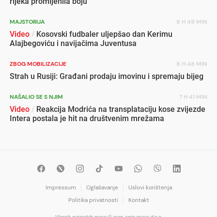
rijeka promijenila boju
MAJSTORIJA
8 H 49 MIN
Video
/
Kosovski fudbaler uljepšao dan Kerimu
Alajbegoviću i navijačima Juventusa
ZBOG MOBILIZACIJE
8 H 48 MIN
Strah u Rusiji: Građani prodaju imovinu i spremaju bijeg
NAŠALIO SE S NJIM
7 H 41 MIN
Video
/
Reakcija Modrića na transplataciju kose zvijezde
Intera postala je hit na društvenim mrežama
Impressum
Oglašavanje
Uslovi korištenja
Politika privatnosti
Kontakt
Vlasnik autorskih prava © avaz-roto press d.o.o.