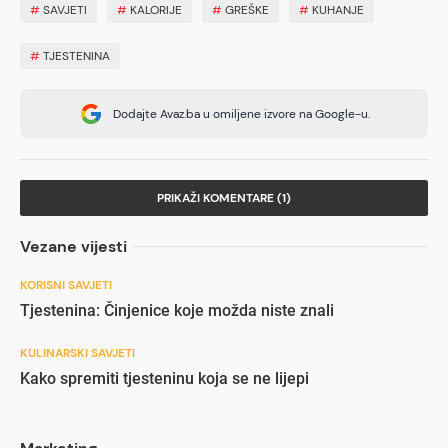
#
SAVJETI
#
KALORIJE
#
GREŠKE
#
KUHANJE
#
TJESTENINA
Dodajte Avaz.ba u omiljene izvore na Google-u.
PRIKAŽI KOMENTARE (1)
Vezane vijesti
KORISNI SAVJETI
Tjestenina: Činjenice koje možda niste znali
KULINARSKI SAVJETI
Kako spremiti tjesteninu koja se ne lijepi