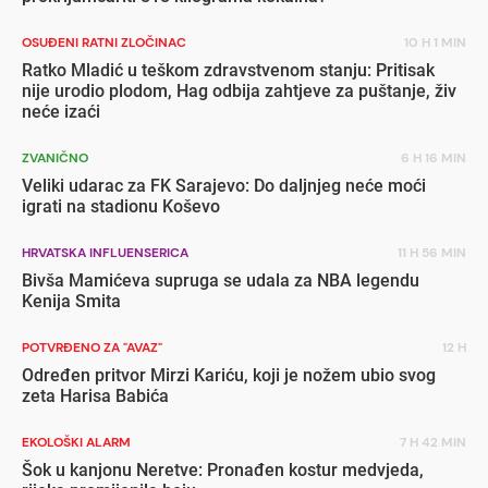
OSUĐENI RATNI ZLOČINAC
10 H 1 MIN
Ratko Mladić u teškom zdravstvenom stanju: Pritisak
nije urodio plodom, Hag odbija zahtjeve za puštanje, živ
neće izaći
ZVANIČNO
6 H 16 MIN
Veliki udarac za FK Sarajevo: Do daljnjeg neće moći
igrati na stadionu Koševo
HRVATSKA INFLUENSERICA
11 H 56 MIN
Bivša Mamićeva supruga se udala za NBA legendu
Kenija Smita
POTVRĐENO ZA "AVAZ"
12 H
Određen pritvor Mirzi Kariću, koji je nožem ubio svog
zeta Harisa Babića
EKOLOŠKI ALARM
7 H 42 MIN
Šok u kanjonu Neretve: Pronađen kostur medvjeda,