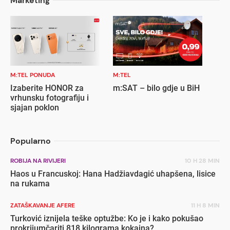
Marketing
M:TEL PONUDA
M:TEL
Izaberite HONOR za
m:SAT – bilo gdje u BiH
vrhunsku fotografiju i
sjajan poklon
Popularno
ROBIJA NA RIVIJERI
10 H 28 MIN
Haos u Francuskoj: Hana Hadžiavdagić uhapšena, lisice
na rukama
ZATAŠKAVANJE AFERE
11 H 8 MIN
Turković iznijela teške optužbe: Ko je i kako pokušao
prokrijumčariti 818 kilograma kokaina?