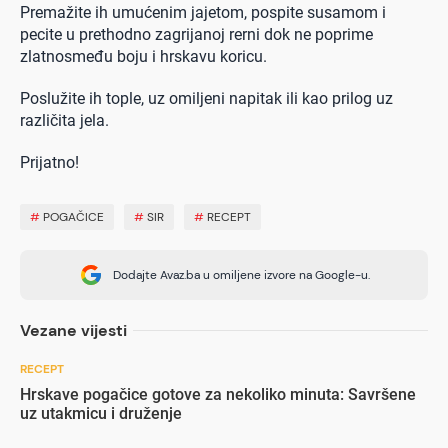
Premažite ih umućenim jajetom, pospite susamom i
pecite u prethodno zagrijanoj rerni dok ne poprime
zlatnosmeđu boju i hrskavu koricu.
Poslužite ih tople, uz omiljeni napitak ili kao prilog uz
različita jela.
Prijatno!
#
POGAČICE
#
SIR
#
RECEPT
Dodajte Avaz.ba u omiljene izvore na Google-u.
Vezane vijesti
RECEPT
Hrskave pogačice gotove za nekoliko minuta: Savršene
uz utakmicu i druženje