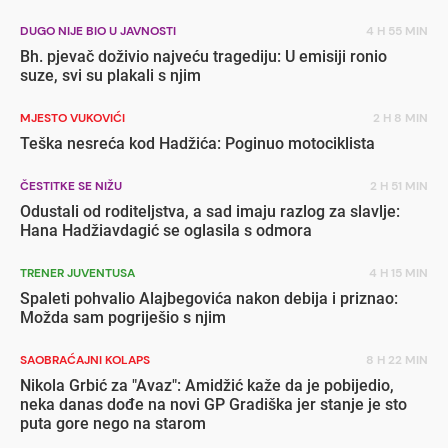
DUGO NIJE BIO U JAVNOSTI
4 H 55 MIN
Bh. pjevač doživio najveću tragediju: U emisiji ronio
suze, svi su plakali s njim
MJESTO VUKOVIĆI
2 H 8 MIN
Teška nesreća kod Hadžića: Poginuo motociklista
ČESTITKE SE NIŽU
2 H 51 MIN
Odustali od roditeljstva, a sad imaju razlog za slavlje:
Hana Hadžiavdagić se oglasila s odmora
TRENER JUVENTUSA
4 H 15 MIN
Spaleti pohvalio Alajbegovića nakon debija i priznao:
Možda sam pogriješio s njim
SAOBRAĆAJNI KOLAPS
8 H 22 MIN
Nikola Grbić za "Avaz": Amidžić kaže da je pobijedio,
neka danas dođe na novi GP Gradiška jer stanje je sto
puta gore nego na starom