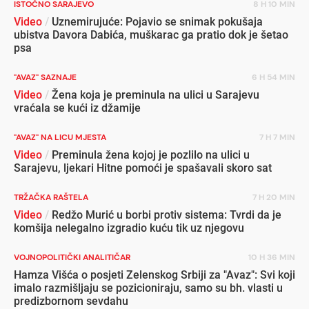
ISTOČNO SARAJEVO
8 H 10 MIN
Video
/
Uznemirujuće: Pojavio se snimak pokušaja
ubistva Davora Dabića, muškarac ga pratio dok je šetao
psa
"AVAZ" SAZNAJE
6 H 54 MIN
Video
/
Žena koja je preminula na ulici u Sarajevu
vraćala se kući iz džamije
"AVAZ" NA LICU MJESTA
7 H 7 MIN
Video
/
Preminula žena kojoj je pozlilo na ulici u
Sarajevu, ljekari Hitne pomoći je spašavali skoro sat
TRŽAČKA RAŠTELA
7 H 20 MIN
Video
/
Redžo Murić u borbi protiv sistema: Tvrdi da je
komšija nelegalno izgradio kuću tik uz njegovu
VOJNOPOLITIČKI ANALITIČAR
10 H 36 MIN
Hamza Višća o posjeti Zelenskog Srbiji za "Avaz": Svi koji
imalo razmišljaju se pozicioniraju, samo su bh. vlasti u
predizbornom sevdahu