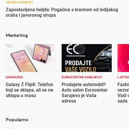
VRIJEDI PROBATI
Zapostavljena heljda: Pogačice s kremom od indijskog
oraha i javorovog sirupa
Marketing
SAMSUNG
EUROCENTAR SARAJEVO
LJETN
Galaxy Z Flip8: Telefon
Prodajete automobil?
Fashi
koji se sklapa, ali se ne
Auto salon Eurocentar
sezon
uklapa u masu
Sarajevo je Vaša
Vaši 
adresa
sada 
popu
Popularno