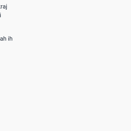
raj
i
ah ih