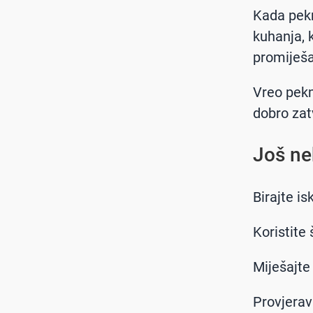
Kada pekm
kuhanja, 
promiješa
Vreo pekm
dobro zat
Još ne
Birajte is
Koristite
Miješajte
Provjerav