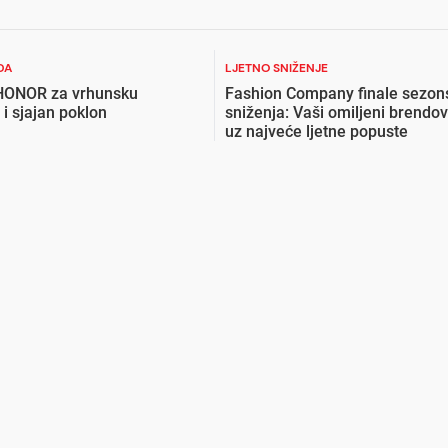
DA
LJETNO SNIŽENJE
 HONOR za vrhunsku
Fashion Company finale sezon
 i sjajan poklon
sniženja: Vaši omiljeni brendov
uz najveće ljetne popuste