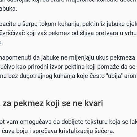
abuka.
bacite u šerpu tokom kuhanja, pektin iz jabuke djel
učvršćivač koji vaš pekmez od šljiva pretvara u vrh
u.
 napomenuti da jabuke ne mijenjaju ukus pekmeza
ljučivo kao prirodni izvor pektina koji pomaže da s
ne bez dugotrajnog kuhanja koje često "ubija" ar
 za pekmez koji se ne kvari
pt vam omogućava da dobijete teksturu koja se la
 čuva boju i sprečava kristalizaciju šećera.