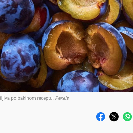
ljiva po bakinom receptu
.
Pexels