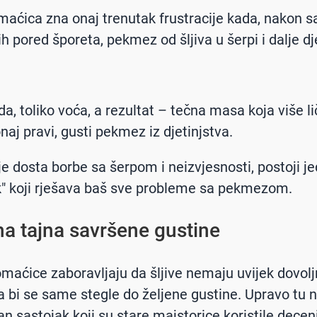
aćica zna onaj trenutak frustracije kada, nakon sa
h pored šporeta, pekmez od šljiva u šerpi i dalje dj
da, toliko voća, a rezultat – tečna masa koja više li
naj pravi, gusti pekmez iz djetinjstva.
e dosta borbe sa šerpom i neizvjesnosti, postoji j
ik" koji rješava baš sve probleme sa pekmezom.
na tajna savršene gustine
aćice zaboravljaju da šljive nemaju uvijek dovol
a bi se same stegle do željene gustine. Upravo tu 
an sastojak koji su stare majstorice koristile dece