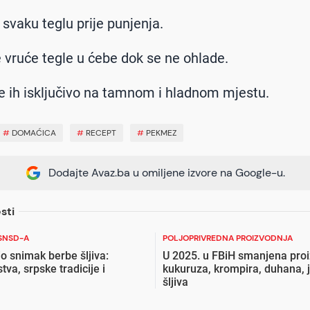
e svaku teglu prije punjenja.
 vruće tegle u ćebe dok se ne ohlade.
te ih isključivo na tamnom i hladnom mjestu.
#
DOMAĆICA
#
RECEPT
#
PEKMEZ
Dodajte Avaz.ba u omiljene izvore na Google-u.
sti
SNSD-A
POLJOPRIVREDNA PROIZVODNJA
o snimak berbe šljiva:
U 2025. u FBiH smanjena pro
tva, srpske tradicije i
kukuruza, krompira, duhana, 
šljiva