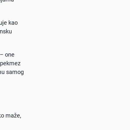
uje kao
unsku
 – one
e pekmez
omu samog
ko maže,