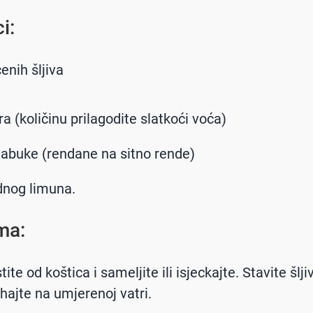
i:
enih šljiva
a (količinu prilagodite slatkoći voća)
jabuke (rendane na sitno rende)
dnog limuna.
ma:
stite od koštica i sameljite ili isjeckajte. Stavite šlji
uhajte na umjerenoj vatri.