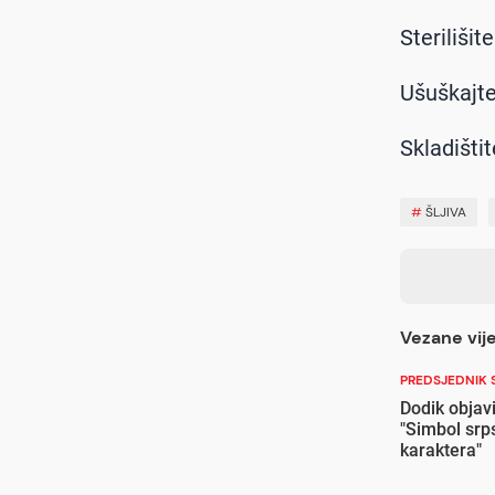
Sterilišit
Ušuškajte
Skladišti
#
ŠLJIVA
Vezane vije
PREDSJEDNIK 
Dodik objavi
"Simbol srps
karaktera"