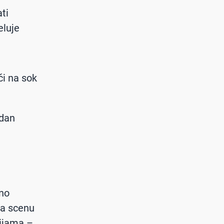
ti
eluje
či na sok
edan
jno
na scenu
nijama –