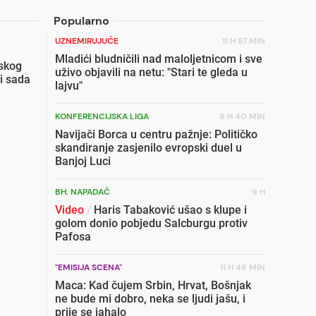
Popularno
UZNEMIRUJUĆE
11 H 57 MIN
Mladići bludničili nad maloljetnicom i sve
skog
uživo objavili na netu: "Stari te gleda u
i sada
lajvu"
KONFERENCIJSKA LIGA
9 H 40 MIN
Navijači Borca u centru pažnje: Političko
skandiranje zasjenilo evropski duel u
Banjoj Luci
BH. NAPADAČ
9 H
Video
/
Haris Tabaković ušao s klupe i
golom donio pobjedu Salcburgu protiv
Pafosa
"EMISIJA SCENA"
11 H 48 MIN
Maca: Kad čujem Srbin, Hrvat, Bošnjak
ne bude mi dobro, neka se ljudi jašu, i
prije se jahalo