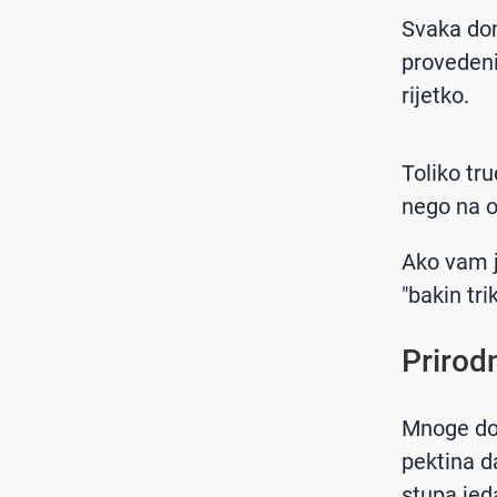
Svaka dom
provedeni
rijetko.
Toliko tru
nego na o
Ako vam j
"bakin tr
Prirod
Mnoge dom
pektina d
stupa jed