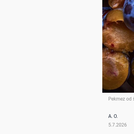
Pekmez od š
A. O.
5.7.2026