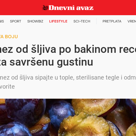
NIS
SPORT
SHOWBIZ
LIFESTYLE
SCI-TECH
PRETPLATA
VRE
VA BOJU
z od šljiva po bakinom rec
za savršenu gustinu
ez od šljiva sipajte u tople, sterilisane tegle i odm
vorite