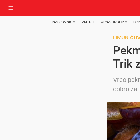
NASLOVNICA
VIJESTI
CRNA HRONIKA
BIZ
LIMUN ČU
Pekme
Trik 
Vreo pekm
dobro zat