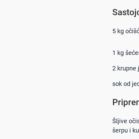
Sastojc
5 kg očišć
1 kg šećer
2 krupne 
sok od je
Pripre
Šljive oči
šerpu i k