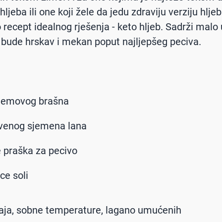
hljeba ili one koji žele da jedu zdraviju verziju hlje
recept idealnog rješenja - keto hljeb. Sadrži malo 
a bude hrskav i mekan poput najljepšeg peciva.
demovog brašna
evenog sjemena lana
e praška za pecivo
ce soli
 jaja, sobne temperature, lagano umućenih