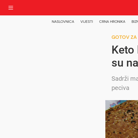
NASLOVNICA
VIJESTI
CRNA HRONIKA
BIZ
GOTOV ZA
Keto 
su na
Sadrži ma
peciva