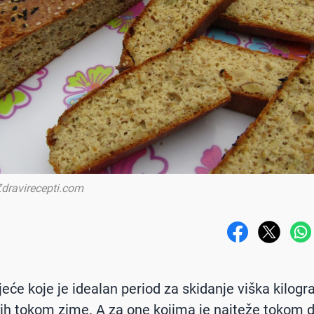
dravirecepti.com
ljeće koje je idealan period za skidanje viška kilog
ih tokom zime. A za one kojima je najteže tokom d