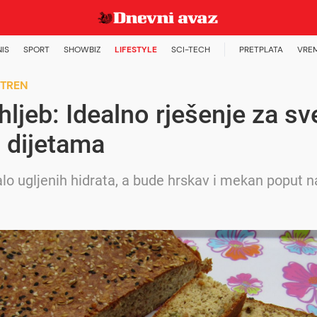
NIS
SPORT
SHOWBIZ
LIFESTYLE
SCI-TECH
PRETPLATA
VRE
 TREN
hljeb: Idealno rješenje za sv
 dijetama
lo ugljenih hidrata, a bude hrskav i mekan poput n