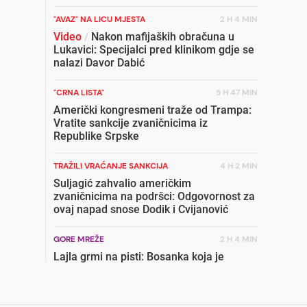
"AVAZ" NA LICU MJESTA
2 H 4 MIN
Video
/
Nakon mafijaških obračuna u
Lukavici: Specijalci pred klinikom gdje se
nalazi Davor Dabić
"CRNA LISTA"
5 H 47 MIN
Američki kongresmeni traže od Trampa:
Vratite sankcije zvaničnicima iz
Republike Srpske
TRAŽILI VRAĆANJE SANKCIJA
4 H 2 MIN
Suljagić zahvalio američkim
zvaničnicima na podršci: Odgovornost za
ovaj napad snose Dodik i Cvijanović
GORE MREŽE
2 H 4 MIN
Lajla grmi na pisti: Bosanka koja je
osvojila najboljeg tenisera svijeta
pokazala zašto je najbolja