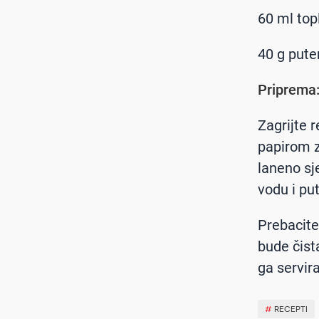
60 ml top
40 g pute
Priprema
Zagrijte r
papirom z
laneno sj
vodu i pu
Prebacite
bude čist
ga servira
#
RECEPTI