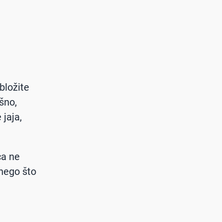
bložite
šno,
 jaja,
ca ne
 nego što