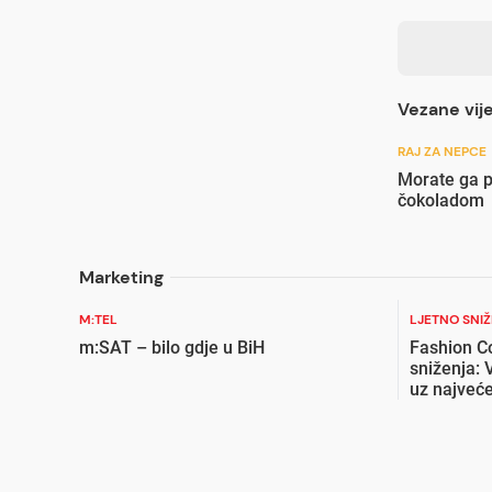
Vezane vije
RAJ ZA NEPCE
Morate ga p
čokoladom
Marketing
M:TEL
LJETNO SNI
m:SAT – bilo gdje u BiH
Fashion C
sniženja: 
uz najveće