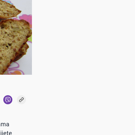
rama
ijete