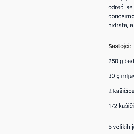
odreći se 
donosimo 
hidrata, 
Sastojci:
250 g ba
30 g mlj
2 kašičic
1/2 kašiči
5 velikih