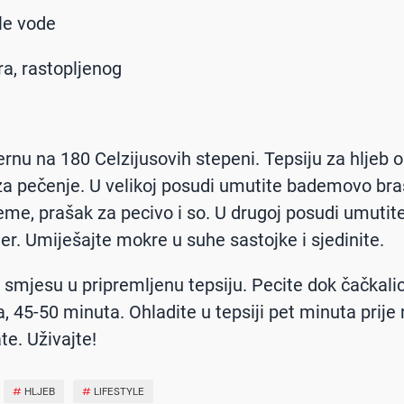
le vode
ra, rastopljenog
:
ernu na 180 Celzijusovih stepeni. Tepsiju za hljeb o
a pečenje. U velikoj posudi umutite bademovo bra
eme, prašak za pecivo i so. U drugoj posudi umutite
ter. Umiješajte mokre u suhe sastojke i sjedinite.
 smjesu u pripremljenu tepsiju. Pecite dok čačkali
a, 45-50 minuta. Ohladite u tepsiji pet minuta prije
te. Uživajte!
#
HLJEB
#
LIFESTYLE