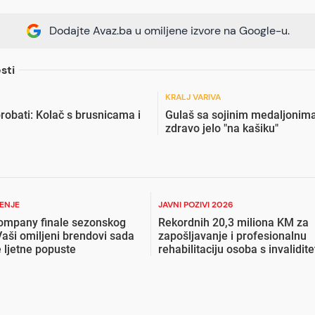
Dodajte Avaz.ba u omiljene izvore na Google-u.
sti
KRALJ VARIVA
robati: Kolač s brusnicama i
Gulaš sa sojinim medaljonima
zdravo jelo "na kašiku"
ŽENJE
JAVNI POZIVI 2026
ompany finale sezonskog
Rekordnih 20,3 miliona KM za
Vaši omiljeni brendovi sada
zapošljavanje i profesionalnu
 ljetne popuste
rehabilitaciju osoba s invalidit