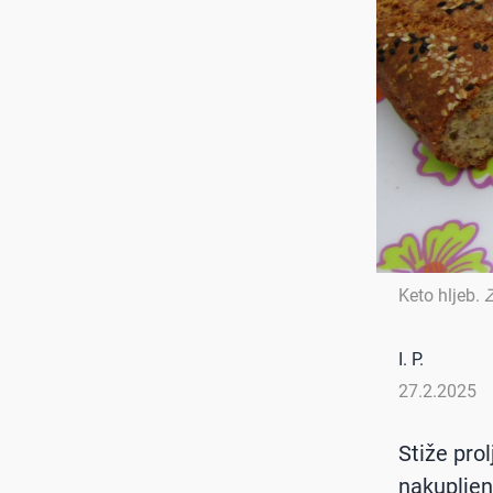
Keto hljeb
.
Z
I. P.
27.2.2025
Stiže pro
nakupljen