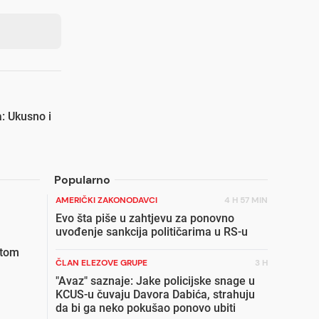
: Ukusno i
Popularno
AMERIČKI ZAKONODAVCI
4 H 57 MIN
Evo šta piše u zahtjevu za ponovno
uvođenje sankcija političarima u RS-u
etom
ČLAN ELEZOVE GRUPE
3 H
"Avaz" saznaje: Jake policijske snage u
KCUS-u čuvaju Davora Dabića, strahuju
da bi ga neko pokušao ponovo ubiti