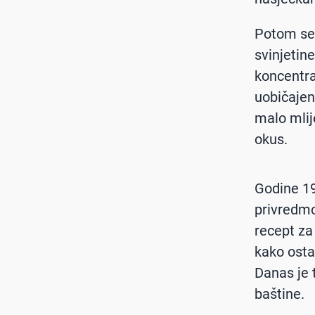
Potom se 
svinjetine
koncentrat
uobičajen
malo mlije
okus.
Godine 19
privredmo
recept za 
kako osta
Danas je 
baštine.