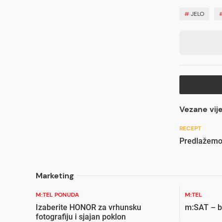
#
JELO
Vezane vije
RECEPT
Predlažemo
Marketing
M:TEL PONUDA
M:TEL
Izaberite HONOR za vrhunsku
m:SAT – bi
fotografiju i sjajan poklon