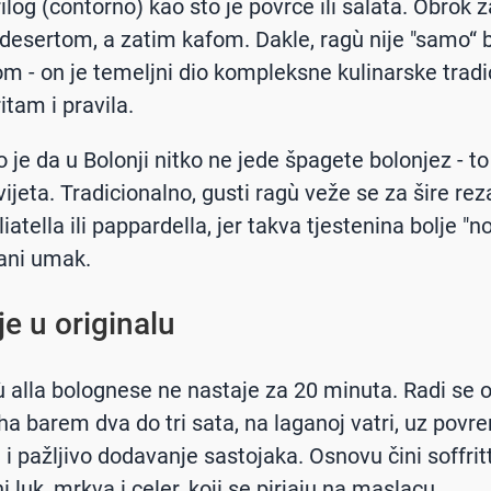
rilog (contorno) kao što je povrće ili salata. Obrok 
 desertom, a zatim kafom. Dakle, ragù nije "samo“ 
om - on je temeljni dio kompleksne kulinarske tradic
itam i pravila.
 je da u Bolonji nitko ne jede špagete bolonjez - to
ijeta. Tradicionalno, gusti ragù veže se za šire rez
iatella ili pappardella, jer takva tjestenina bolje "no
ani umak.
je u originalu
ù alla bolognese ne nastaje za 20 minuta. Radi se
uha barem dva do tri sata, na laganoj vatri, uz pov
i pažljivo dodavanje sastojaka. Osnovu čini soffritt
 luk, mrkva i celer, koji se pirjaju na maslacu.