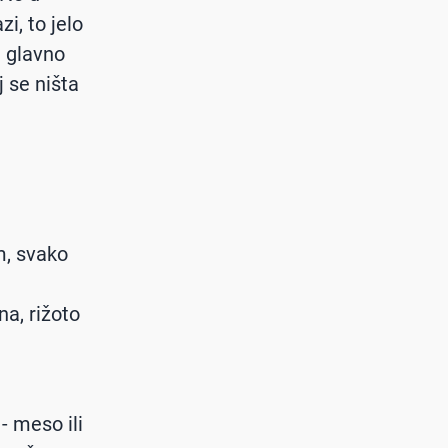
zi, to jelo
e glavno
j se ništa
m, svako
na, rižoto
- meso ili