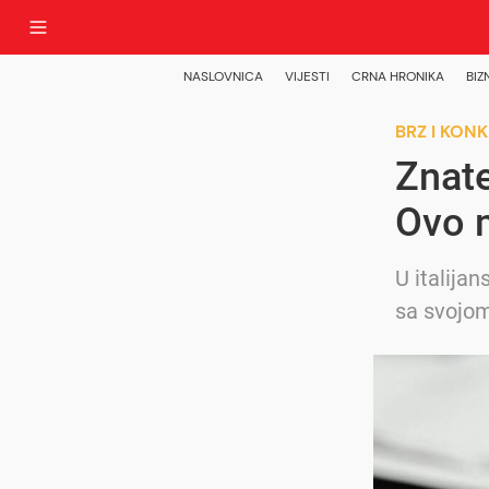
NASLOVNICA
VIJESTI
CRNA HRONIKA
BIZ
BRZ I KON
Znate
Ovo 
U italijan
sa svojo