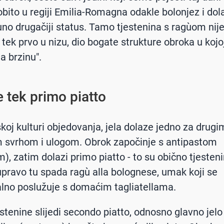
osobito u regiji Emilia-Romagna odakle bolonjez i dola
no drugačiji status. Tamo tjestenina s ragùom nij
 tek prvo u nizu, dio bogate strukture obroka u kojo
a brzinu".
e tek primo piatto
skoj kulturi objedovanja, jela dolaze jedno za drugi
 svrhom i ulogom. Obrok započinje s antipastom
), zatim dolazi primo piatto - to su obično tjesteni
I upravo tu spada ragù alla bolognese, umak koji se
alno poslužuje s domaćim tagliatellama.
stenine slijedi secondo piatto, odnosno glavno jelo 