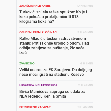
ZATAŠKAVANJE AFERE
10 H 53 MIN
Turković iznijela teške optužbe: Ko je i
kako pokušao prokrijumčariti 818
kilograma kokaina?
OSUĐENI RATNI ZLOČINAC
9 H 46 MIN
Ratko Mladić u teškom zdravstvenom
stanju: Pritisak nije urodio plodom, Hag
odbija zahtjeve za puštanje, živ neće
izaći
ZVANIČNO
6 H 1 MIN
Veliki udarac za FK Sarajevo: Do daljnjeg
neće moći igrati na stadionu Koševo
HRVATSKA INFLUENSERICA
11 H 41 MIN
Bivša Mamićeva supruga se udala za
NBA legendu Kenija Smita
POTVRĐENO ZA "AVAZ"
11 H 45 MIN