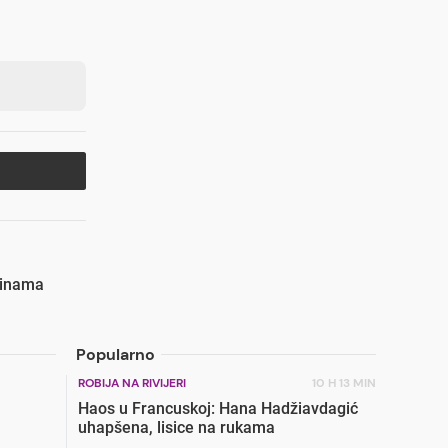
linama
Popularno
ROBIJA NA RIVIJERI
10 H 13 MIN
Haos u Francuskoj: Hana Hadžiavdagić
uhapšena, lisice na rukama