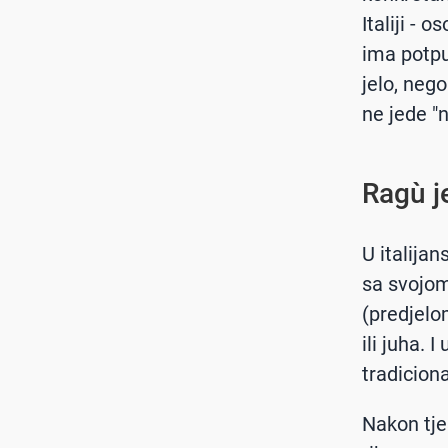
Italiji - 
ima potpu
jelo, nego
ne jede "n
Ragù j
U italijan
sa svojom
(predjelom
ili juha. 
tradicion
Nakon tje