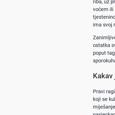
riba, uz p
voćem ili
tjestenin
ima svoj r
Zanimljivo
ostatka sv
poput tagl
sporokuh
Kakav 
Pravi rag
koji se k
miješanje 
nasjeckani