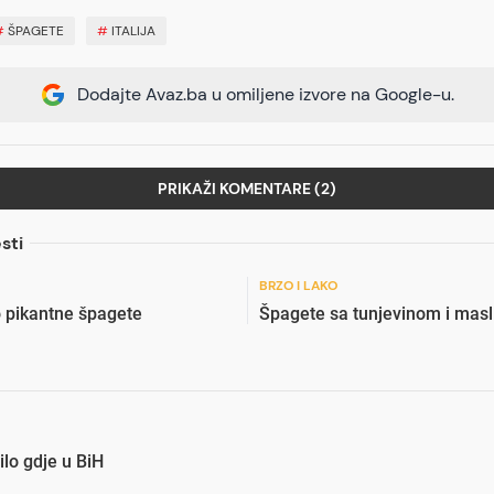
#
ŠPAGETE
#
ITALIJA
Dodajte Avaz.ba u omiljene izvore na Google-u.
PRIKAŽI KOMENTARE (2)
sti
BRZO I LAKO
 pikantne špagete
Špagete sa tunjevinom i mas
lo gdje u BiH