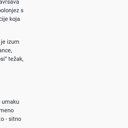
završava
bolonjez s
ije koja
 je izum
ance,
si“ težak,
 o umaku
remeno
o - sitno