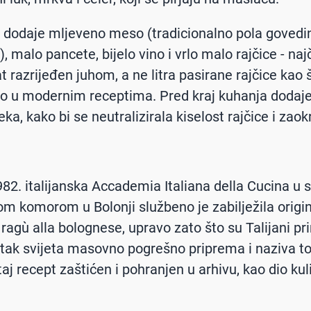
dodaje mljeveno meso (tradicionalno pola govedin
), malo pancete, bijelo vino i vrlo malo rajčice - na
 razrijeđen juhom, a ne litra pasirane rajčice kao š
o u modernim receptima. Pred kraj kuhanja dodaje
ka, kako bi se neutralizirala kiselost rajčice i zaok
82. italijanska Accademia Italiana della Cucina u s
m komorom u Bolonji službeno je zabilježila origin
ragù alla bolognese, upravo zato što su Talijani prim
tak svijeta masovno pogrešno priprema i naziva to 
taj recept zaštićen i pohranjen u arhivu, kao dio ku