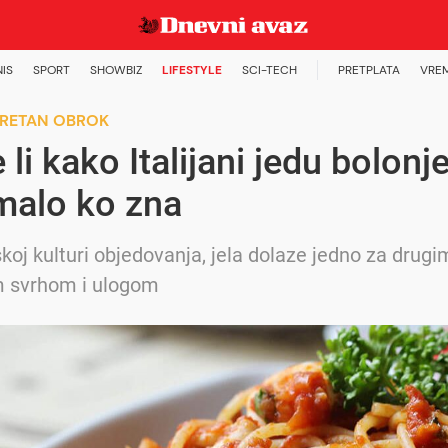
NIS
SPORT
SHOWBIZ
LIFESTYLE
SCI-TECH
PRETPLATA
VRE
KRETAN OBROK
 li kako Italijani jedu bolonj
malo ko zna
skoj kulturi objedovanja, jela dolaze jedno za drugi
m svrhom i ulogom