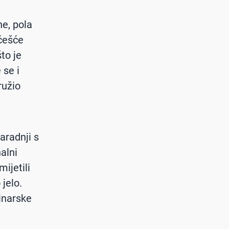
e, pola
jčešće
to je
 se i
ružio
aradnji s
alni
ijetili
jelo.
linarske