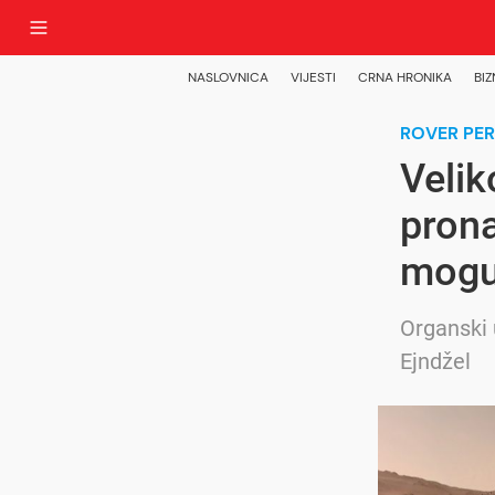
NASLOVNICA
VIJESTI
CRNA HRONIKA
BIZ
ROVER PE
Velik
prona
mogu
Organski u
Ejndžel