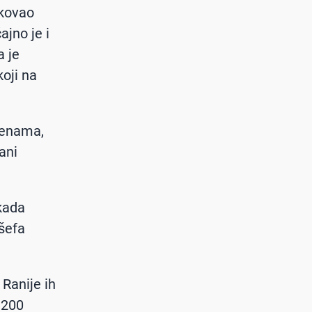
ikovao
ajno je i
a je
koji na
jenama,
ani
ikada
 šefa
 Ranije ih
3.200