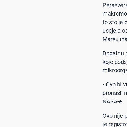
Persevera
makromole
to što je 
uspjela od
Marsu ina
Dodatnu p
koje podsj
mikroorg
- Ovo bi v
pronašli n
NASA-e.
Ovo nije 
je registr