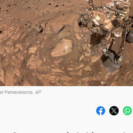
er Perseverance
.
AP