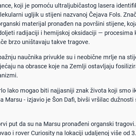
nce, koji je pomoću ultraljubičastog lasera identif
kularni ugljik u stijeni nazvanoj Čejava Fols. Znač
organski materijal pronađen na površini stijene, koj
oljeti radijaciji i hemijskoj oksidaciji — procesima 
če brzo uništavaju takve tragove.
ažnju naučnika privukle su i neobične mrlje na sti
ećaju na obrasce koje na Zemlji ostavljaju fosilizir
anizmi.
rlo lako mogao biti najjasniji znak života koji smo 
a Marsu - izjavio je Šon Dafi, bivši vršilac dužnosti
prvi put da su na Marsu pronađeni organski tragovi.
ovao i rover Curiosity na lokaciji udaljenoj više od 