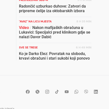
Radončić uzburkao duhove: Zatvori da
pripreme ćelije iza oktobarskih izbora
"AVAZ" NA LICU MJESTA
8 H 35 MIN
Video
/
Nakon mafijaških obračuna u
Lukavici: Specijalci pred klinikom gdje se
nalazi Davor Dabić
SVE SE TRESE
6 H 49 MIN
Ko je Darko Elez: Povratak na slobodu,
krvavi obračuni i stari sukobi koji ponovo
potresaju Istočno Sarajevo
MAFIJAŠKI OBRAČUN
1 H 12 MIN
Ovo je Elez govorio o Ždrali prije odlaska
u zatvor: "Vratit ću se u Lukavicu da
pogledam u oči one koji su mi radili o
t
glavi"
SKRIVENA INTIMA
7 H 53 MIN
ole izdavača.