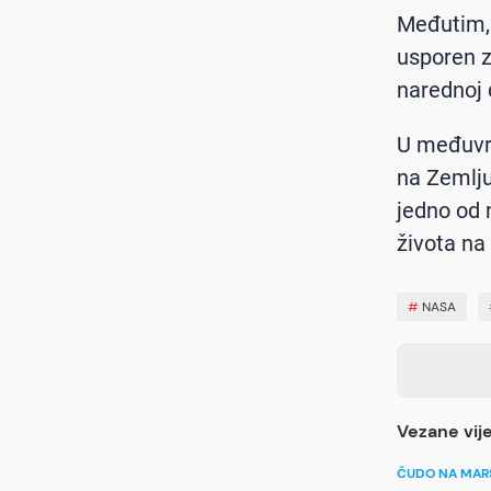
Međutim,
usporen z
narednoj 
U međuvre
na Zemlju
jedno od 
života na
#
NASA
Vezane vije
ČUDO NA MAR