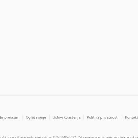
Impressum
Oglašavanje
Uslovi korištenja
Politika privatnosti
Kontak
orskih prava © avaz-roto press d.o.o.
ISSN 1840-3522.
Zabranjeno preuzimanje sadržaja bez dozv