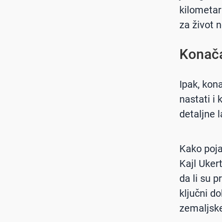
kilometar
za život 
Konača
Ipak, kon
nastati i
detaljne l
Kako poja
Kajl Uker
da li su p
ključni d
zemaljske