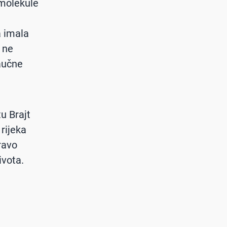
molekule
a imala
k ne
naučne
tu Brajt
 rijeka
ravo
ivota.