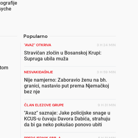
ografije
syche
Popularno
"AVAZ" OTKRIVA
3 H 24 MIN
Stravičan zločin u Bosanskoj Krupi:
Supruga ubila muža
etom
NESVAKIDAŠNJE
3 H 59 MIN
Nije namjerno: Zaboravio ženu na bh.
granici, nastavio put prema Njemačkoj
bez nje
ČLAN ELEZOVE GRUPE
9 H 31 MIN
"Avaz" saznaje: Jake policijske snage u
KCUS-u čuvaju Davora Dabića, strahuju
da bi ga neko pokušao ponovo ubiti
PREDSJEDNIK SBB-A
5 H 31 MIN