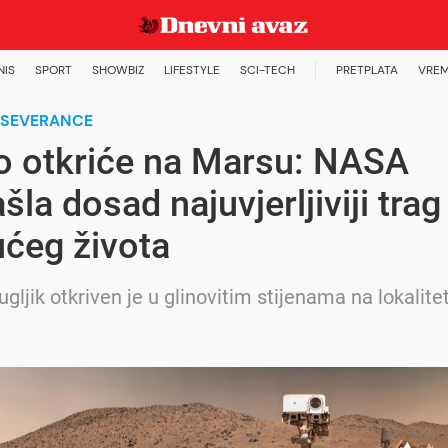
NIS
SPORT
SHOWBIZ
LIFESTYLE
SCI-TECH
PRETPLATA
VREM
RSEVERANCE
o otkriće na Marsu: NASA
šla dosad najuvjerljiviji trag
ćeg života
gljik otkriven je u glinovitim stijenama na lokalite