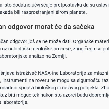
a, što dodatno učvršćuje pretpostavku da su uslov
nekada bili rasprostranjeni širom planete.
n odgovor morat će da sačeka
ačan odgovor još se ne može dati. Organske mater
 kroz nebiološke geološke procese, zbog čega su po
aboratorijske analize na Zemlji.
šnjava istraživač NASA-ine Laboratorije za mlazn
t, instrumenti na roveru ne mogu sa sigurnošću razl
ronađeni spojevi biološkog ili neživog porijekla. Zb
okaz biti moguć tek nakon što uzorci budu dopremlj
 laboratorije.