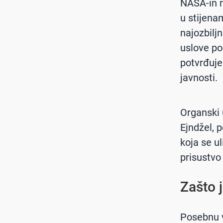
NASA-in r
u stijena
najozbilj
uslove pog
potvrđuje
javnosti.
Organski u
Ejndžel, p
koja se u
prisustvo
Zašto 
Posebnu v