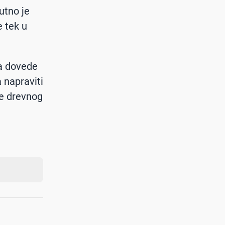
utno je
e tek u
a dovede
 napraviti
je drevnog