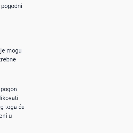
i pogodni
ije mogu
trebne
i pogon
ikovati
og toga će
eni u