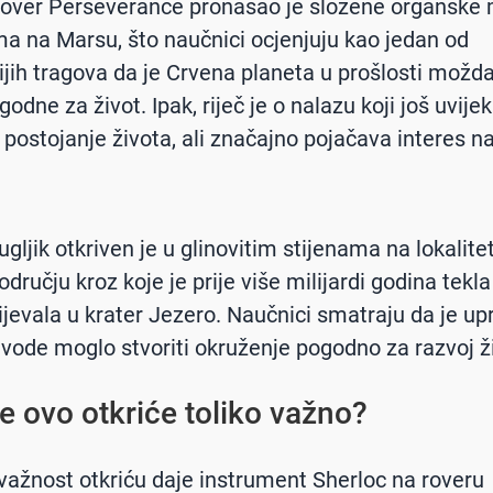
over Perseverance pronašao je složene organske 
ma na Marsu, što naučnici ocjenjuju kao jedan od
nijih tragova da je Crvena planeta u prošlosti možd
odne za život. Ipak, riječ je o nalazu koji još uvije
 postojanje života, ali značajno pojačava interes 
gljik otkriven je u glinovitim stijenama na lokalite
odručju kroz koje je prije više milijardi godina tekla
lijevala u krater Jezero. Naučnici smatraju da je up
 vode moglo stvoriti okruženje pogodno za razvoj ž
je ovo otkriće toliko važno?
ažnost otkriću daje instrument Sherloc na roveru