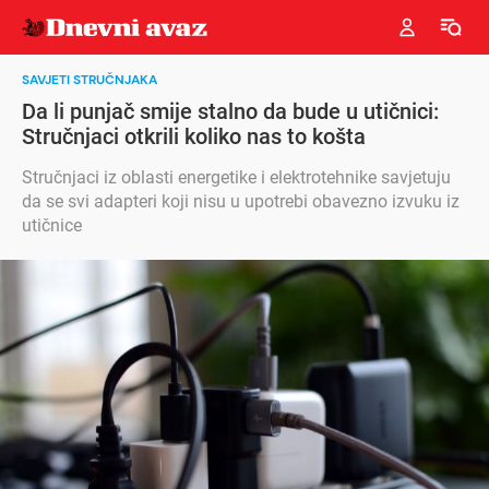
SAVJETI STRUČNJAKA
Da li punjač smije stalno da bude u utičnici:
Stručnjaci otkrili koliko nas to košta
Stručnjaci iz oblasti energetike i elektrotehnike savjetuju
da se svi adapteri koji nisu u upotrebi obavezno izvuku iz
utičnice