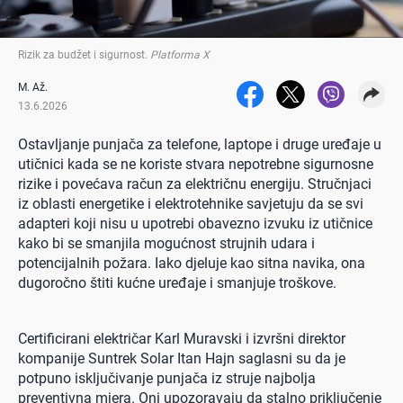
Rizik za budžet i sigurnost
.
Platforma X
M. Až.
13.6.2026
Ostavljanje punjača za telefone, laptope i druge uređaje u
utičnici kada se ne koriste stvara nepotrebne sigurnosne
rizike i povećava račun za električnu energiju. Stručnjaci
iz oblasti energetike i elektrotehnike savjetuju da se svi
adapteri koji nisu u upotrebi obavezno izvuku iz utičnice
kako bi se smanjila mogućnost strujnih udara i
potencijalnih požara. Iako djeluje kao sitna navika, ona
dugoročno štiti kućne uređaje i smanjuje troškove.
Certificirani električar Karl Muravski i izvršni direktor
kompanije Suntrek Solar Itan Hajn saglasni su da je
potpuno isključivanje punjača iz struje najbolja
preventivna mjera. Oni upozoravaju da stalno priključenje