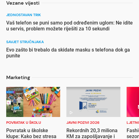
Vezane vijesti
JEDNOSTAVAN TRIK
Vaš telefon se puni samo pod određenim uglom: Ne idite
u servis, problem možete riješiti za 10 sekundi
SAVJET STRUČNJAKA
Evo zašto bi trebalo da skidate masku s telefona dok ga
punite
Marketing
POVRATAK U ŠKOLU
JAVNI POZIVI 2026
LJETN
Povratak u školske
Rekordnih 20,3 miliona
Fashi
klupe: Kako bez stresa
KM za zapošljavanje i
sezon