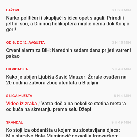
LAŽOVI
6 H 29 MIN
Narko-političari i skupljači sličica opet slagali: Priredili
jeftini šou, a Dininog helikoptera nigdje nema dok Konjic
gori!
OD 6. DO 12. AVGUSTA
3 H 45 MIN
Crveni alarm za BiH: Narednih sedam dana prijeti vatreni
pakao
LIKVIDACIJA
5 H 49 MIN
Kako je ubijen Ljubiša Savić Mauzer: Ždrale osuđen na
20 godina zatvora zbog atentata u Bijeljini
S LICA MJESTA
8 H 4 MIN
Video iz zraka
/
Vatra došla na nekoliko stotina metara
od kuća na skretanju prema selu Džepi
SKANDAL
9 H 49 MIN
Ko stoji iza obdaništa u kojem su zlostavljana djeca:
Ministarstvo Hote-Muminović dozvolila trgovačkom