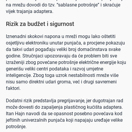
na mrežu dovodi do tzv. “sablasne potrošnje” i skraćuje
vijek trajanja adaptera.
Rizik za budžet i sigurnost
Iznenadni skokovi napona u mreži mogu lako oštetiti
osjetljivu elektroniku unutar punjača, a procjene pokazuju
da takvi udari pogađaju veliki broj domaćinstava svake
godine. Stručnjaci upozoravaju da će problem biti sve
izraženiji zbog povećane potrošnje električne energije koju
generišu veliki centri podataka i razvoj umjetne
inteligencije. Zbog toga uzrok nestabilnosti mreže više
nisu samo direktni udari groma, već i drugi savremeni
faktori.
Dodatni rizik predstavlja pregrijavanje, jer dugotrajan rad
može dovesti do zapaljenja plastičnog kućišta adaptera.
Itan Hajn navodi da se opasnost posebno povećava kod
jeftinih univerzalnih punjača koji napajaju uređaje velike
potrošnje.