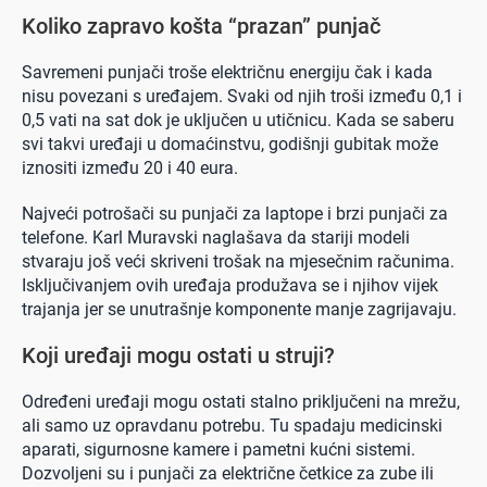
Koliko zapravo košta “prazan” punjač
Savremeni punjači troše električnu energiju čak i kada
nisu povezani s uređajem. Svaki od njih troši između 0,1 i
0,5 vati na sat dok je uključen u utičnicu. Kada se saberu
svi takvi uređaji u domaćinstvu, godišnji gubitak može
iznositi između 20 i 40 eura.
Najveći potrošači su punjači za laptope i brzi punjači za
telefone. Karl Muravski naglašava da stariji modeli
stvaraju još veći skriveni trošak na mjesečnim računima.
Isključivanjem ovih uređaja produžava se i njihov vijek
trajanja jer se unutrašnje komponente manje zagrijavaju.
Koji uređaji mogu ostati u struji?
Određeni uređaji mogu ostati stalno priključeni na mrežu,
ali samo uz opravdanu potrebu. Tu spadaju medicinski
aparati, sigurnosne kamere i pametni kućni sistemi.
Dozvoljeni su i punjači za električne četkice za zube ili