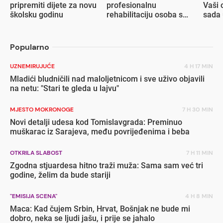
pripremiti dijete za novu
profesionalnu
Vaši 
školsku godinu
rehabilitaciju osoba s
sada 
invaliditetom
popu
Popularno
UZNEMIRUJUĆE
4 H 17 MIN
Mladići bludničili nad maloljetnicom i sve uživo objavili
na netu: "Stari te gleda u lajvu"
MJESTO MOKRONOGE
7 H 30 MIN
Novi detalji udesa kod Tomislavgrada: Preminuo
muškarac iz Sarajeva, među povrijeđenima i beba
OTKRILA SLABOST
7 H 11 MIN
Zgodna stjuardesa hitno traži muža: Sama sam već tri
godine, želim da bude stariji
"EMISIJA SCENA"
4 H 8 MIN
Maca: Kad čujem Srbin, Hrvat, Bošnjak ne bude mi
dobro, neka se ljudi jašu, i prije se jahalo