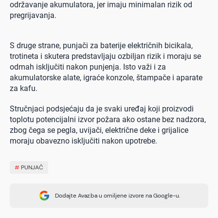
održavanje akumulatora, jer imaju minimalan rizik od
pregrijavanja.
S druge strane, punjači za baterije električnih bicikala,
trotineta i skutera predstavljaju ozbiljan rizik i moraju se
odmah isključiti nakon punjenja. Isto važi i za
akumulatorske alate, igraće konzole, štampače i aparate
za kafu.
Stručnjaci podsjećaju da je svaki uređaj koji proizvodi
toplotu potencijalni izvor požara ako ostane bez nadzora,
zbog čega se pegla, uvijači, električne deke i grijalice
moraju obavezno isključiti nakon upotrebe.
#
PUNJAČ
Dodajte Avaz.ba u omiljene izvore na Google-u.