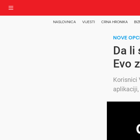
NASLOVNICA
VIJESTI
CRNA HRONIKA
BIZ
NOVE OPC
Da li
Evo z
Korisnici
aplikacij