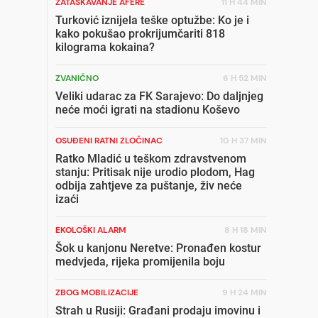
ZATAŠKAVANJE AFERE
11 H 44 MIN
Turković iznijela teške optužbe: Ko je i
kako pokušao prokrijumčariti 818
kilograma kokaina?
ZVANIČNO
6 H 52 MIN
Veliki udarac za FK Sarajevo: Do daljnjeg
neće moći igrati na stadionu Koševo
OSUĐENI RATNI ZLOČINAC
10 H 37 MIN
Ratko Mladić u teškom zdravstvenom
stanju: Pritisak nije urodio plodom, Hag
odbija zahtjeve za puštanje, živ neće
izaći
EKOLOŠKI ALARM
8 H 18 MIN
Šok u kanjonu Neretve: Pronađen kostur
medvjeda, rijeka promijenila boju
ZBOG MOBILIZACIJE
9 H 24 MIN
Strah u Rusiji: Građani prodaju imovinu i