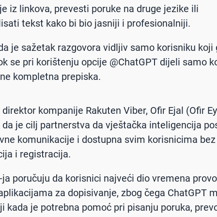
e iz linkova, prevesti poruke na druge jezike ili
sati tekst kako bi bio jasniji i profesionalniji.
da je sažetak razgovora vidljiv samo korisniku koji
dok se pri korištenju opcije @ChatGPT dijeli samo 
 ne kompletna prepiska.
direktor kompanije Rakuten Viber, Ofir Ejal (Ofir Ey
 da je cilj partnerstva da vještačka inteligencija p
ne komunikacije i dostupna svim korisnicima bez
ja i registracija.
-ja poručuju da korisnici najveći dio vremena prov
aplikacijama za dopisivanje, zbog čega ChatGPT m
iji kada je potrebna pomoć pri pisanju poruka, prev