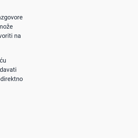
razgovore
 može
oriti na
oću
odavati
 direktno