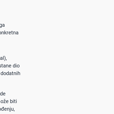
 ga
konkretna
al),
ostane dio
 dodatnih
ode
ože biti
ođenju,