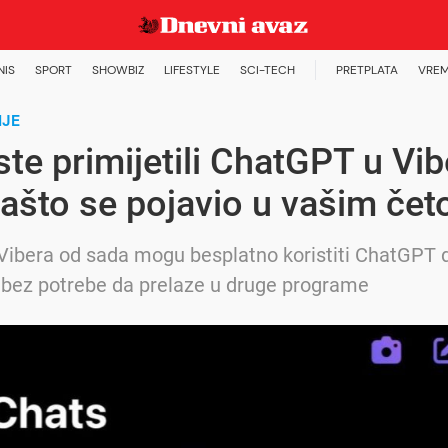
NIS
SPORT
SHOWBIZ
LIFESTYLE
SCI-TECH
PRETPLATA
VREM
IJE
 ste primijetili ChatGPT u Vib
ašto se pojavio u vašim če
 Vibera od sada mogu besplatno koristiti ChatGPT 
i, bez potrebe da prelaze u druge programe