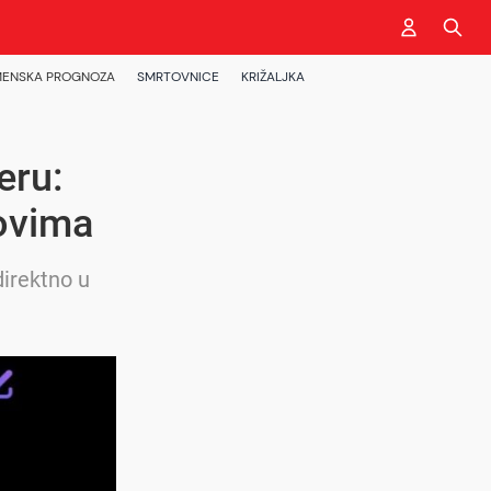
ENSKA PROGNOZA
SMRTOVNICE
KRIŽALJKA
eru:
tovima
direktno u