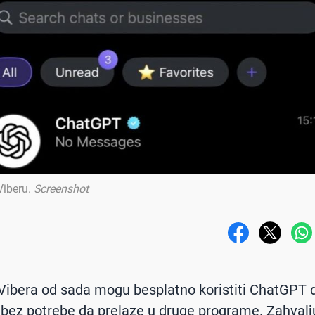
Viberu
.
Screenshot
 Vibera od sada mogu besplatno koristiti ChatGPT 
i, bez potrebe da prelaze u druge programe. Zahvalj