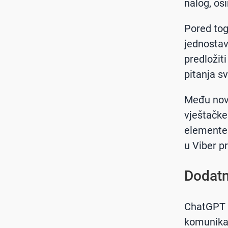
nalog, os
Pored tog
jednosta
predložiti
pitanja s
Među novi
vještačke 
elemente i
u Viber pr
Dodatni
ChatGPT u
komunikac