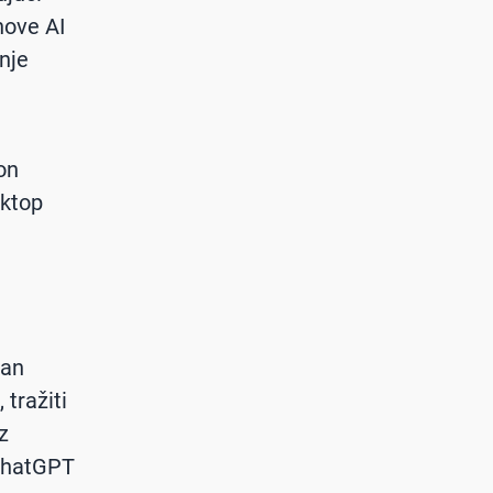
nove AI
nje
on
sktop
ban
 tražiti
z
 ChatGPT