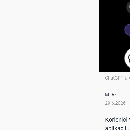
ChatGPT u 
M. Až.
29.6.2026
Korisnici
aplikacij