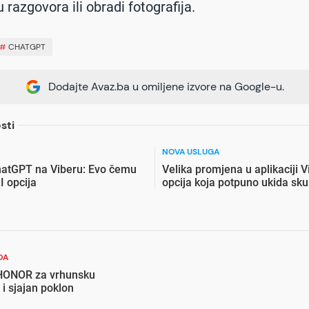
razgovora ili obradi fotografija.
#
CHATGPT
Dodajte Avaz.ba u omiljene izvore na Google-u.
sti
NOVA USLUGA
ChatGPT na Viberu: Evo čemu
Velika promjena u aplikaciji V
I opcija
opcija koja potpuno ukida sk
DA
 HONOR za vrhunsku
 i sjajan poklon