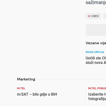
sažimanju 
#
VIBER
Vezane vije
NOVA OPCIJA
Uočili ste 
služi nova A
Marketing
M:TEL
M:TEL PONU
m:SAT – bilo gdje u BiH
Izaberite
fotografiju