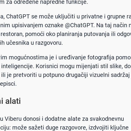
im za određene napredne funkcije.
a, ChatGPT se može uključiti u privatne i grupne 
vnim upisivanjem oznake @ChatGPT. Na taj način
 restoran, pomoći oko planiranja putovanja ili odgov
vih učesnika u razgovoru.
m mogućnostima je i uređivanje fotografija pom
inteligencije. Korisnici mogu mijenjati stil slike, d
li je pretvoriti u potpuno drugačiji vizuelni sadržaj
episci.
 alati
 Viberu donosi i dodatne alate za svakodnevnu
iju: može sažeti duge razgovore, izdvojiti ključne