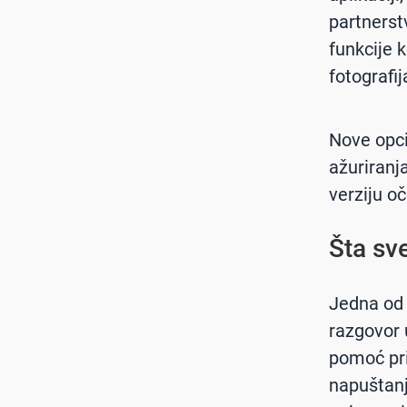
partnerst
funkcije 
fotografi
Nove opci
ažuriranj
verziju o
Šta sv
Jedna od 
razgovor u
pomoć pri 
napuštanj