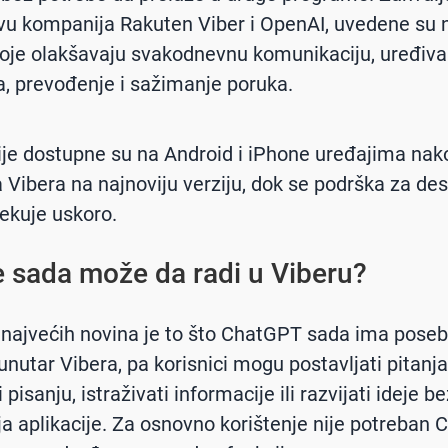
vu kompanija Rakuten Viber i OpenAI, uvedene su 
koje olakšavaju svakodnevnu komunikaciju, uređiva
ja, prevođenje i sažimanje poruka.
je dostupne su na Android i iPhone uređajima nak
a Vibera na najnoviju verziju, dok se podrška za de
čekuje uskoro.
e sada može da radi u Viberu?
najvećih novina je to što ChatGPT sada ima pose
nutar Vibera, pa korisnici mogu postavljati pitanja,
pisanju, istraživati informacije ili razvijati ideje be
a aplikacije. Za osnovno korištenje nije potreban