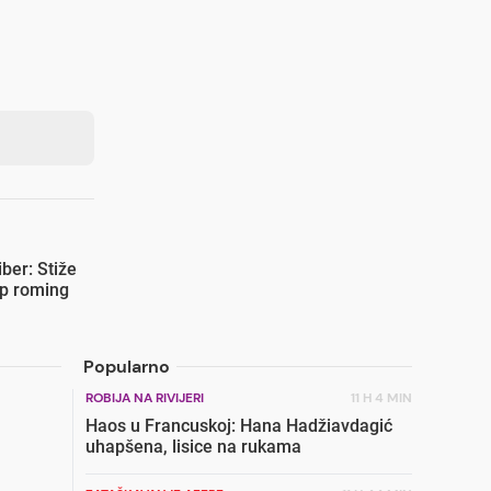
iber: Stiže
up roming
Popularno
ROBIJA NA RIVIJERI
11 H 4 MIN
Haos u Francuskoj: Hana Hadžiavdagić
uhapšena, lisice na rukama