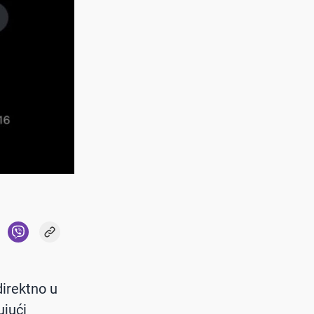
direktno u
ujući