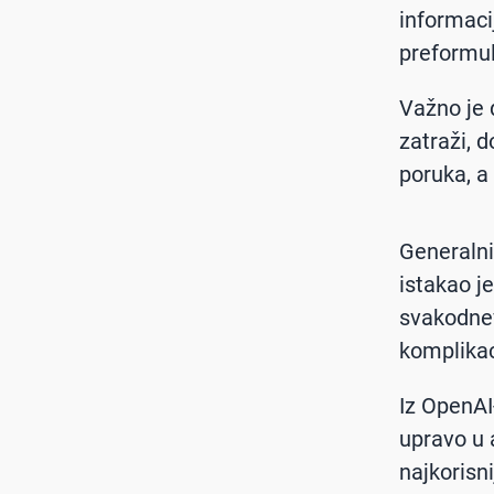
informacij
preformuli
Važno je 
zatraži, 
poruka, a
Generalni 
istakao je
svakodnev
komplikaci
Iz OpenAI
upravo u 
najkorisn