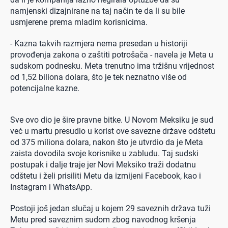
namjenski dizajnirane na taj način te da li su bile
usmjerene prema mladim korisnicima.
- Kazna takvih razmjera nema presedan u historiji
provođenja zakona o zaštiti potrošača - navela je Meta u
sudskom podnesku. Meta trenutno ima tržišnu vrijednost
od 1,52 biliona dolara, što je tek neznatno više od
potencijalne kazne.
Sve ovo dio je šire pravne bitke. U Novom Meksiku je sud
već u martu presudio u korist ove savezne države odštetu
od 375 miliona dolara, nakon što je utvrdio da je Meta
zaista dovodila svoje korisnike u zabludu. Taj sudski
postupak i dalje traje jer Novi Meksiko traži dodatnu
odštetu i želi prisiliti Metu da izmijeni Facebook, kao i
Instagram i WhatsApp.
Postoji još jedan slučaj u kojem 29 saveznih država tuži
Metu pred saveznim sudom zbog navodnog kršenja