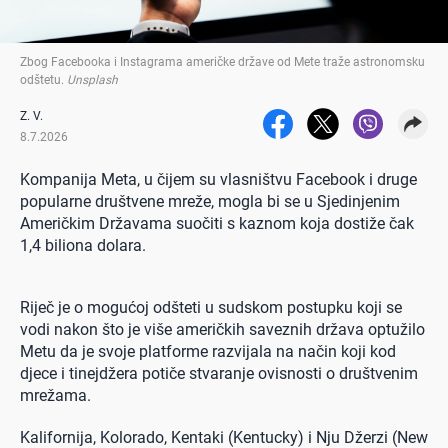
Zbog Facebooka i Instagrama američke države od Mete traže astronomsku
odštetu
.
Unsplash
Z. V.
8.7.2026
Kompanija Meta, u čijem su vlasništvu Facebook i druge
popularne društvene mreže, mogla bi se u Sjedinjenim
Američkim Državama suočiti s kaznom koja dostiže čak
1,4 biliona dolara.
Riječ je o mogućoj odšteti u sudskom postupku koji se
vodi nakon što je više američkih saveznih država optužilo
Metu da je svoje platforme razvijala na način koji kod
djece i tinejdžera potiče stvaranje ovisnosti o društvenim
mrežama.
Kalifornija, Kolorado, Kentaki (Kentucky) i Nju Džerzi (New