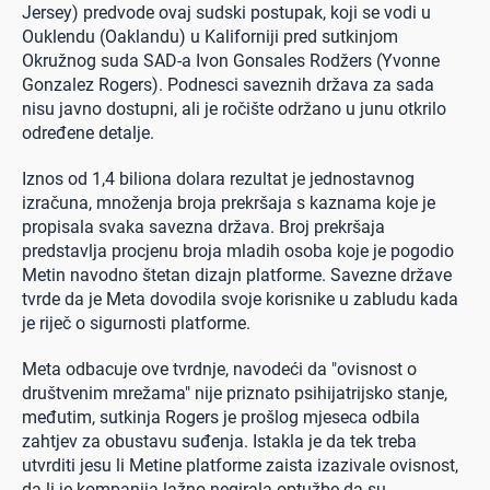
Jersey) predvode ovaj sudski postupak, koji se vodi u
Ouklendu (Oaklandu) u Kaliforniji pred sutkinjom
Okružnog suda SAD-a Ivon Gonsales Rodžers (Yvonne
Gonzalez Rogers). Podnesci saveznih država za sada
nisu javno dostupni, ali je ročište održano u junu otkrilo
određene detalje.
Iznos od 1,4 biliona dolara rezultat je jednostavnog
izračuna, množenja broja prekršaja s kaznama koje je
propisala svaka savezna država. Broj prekršaja
predstavlja procjenu broja mladih osoba koje je pogodio
Metin navodno štetan dizajn platforme. Savezne države
tvrde da je Meta dovodila svoje korisnike u zabludu kada
je riječ o sigurnosti platforme.
Meta odbacuje ove tvrdnje, navodeći da "ovisnost o
društvenim mrežama" nije priznato psihijatrijsko stanje,
međutim, sutkinja Rogers je prošlog mjeseca odbila
zahtjev za obustavu suđenja. Istakla je da tek treba
utvrditi jesu li Metine platforme zaista izazivale ovisnost,
da li je kompanija lažno negirala optužbe da su