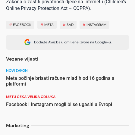
Zakona o zaštiti privatnosti djece na internetu (Children’s
Online Privacy Protection Act – COPPA).
#
FACEBOOK
#
META
#
SAD
#
INSTAGRAM
Dodajte Avaz.ba u omiljene izvore na Google-u.
Vezane vijesti
NOVI ZAKON
Meta počinje brisati račune mlađih od 16 godina s
platformi
METU ČEKA VELIKA ODLUKA
Facebook i Instagram mogli bi se ugasiti u Evropi
Marketing