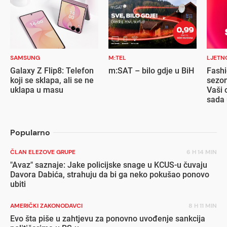
SAMSUNG
M:TEL
LJETN
Galaxy Z Flip8: Telefon
m:SAT – bilo gdje u BiH
Fashi
koji se sklapa, ali se ne
sezon
uklapa u masu
Vaši 
sada 
popu
Popularno
ČLAN ELEZOVE GRUPE
6 H 14 MIN
"Avaz" saznaje: Jake policijske snage u KCUS-u čuvaju
Davora Dabića, strahuju da bi ga neko pokušao ponovo
ubiti
AMERIČKI ZAKONODAVCI
8 H 11 MIN
Evo šta piše u zahtjevu za ponovno uvođenje sankcija