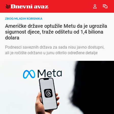
ZBOG MLADIH KORISNIKA
Američke države optužile Metu da je ugrozila
sigurnost djece, traže odštetu od 1,4 biliona
dolara
Podnesci saveznih država za sada nisu javno dostupni,
ali je ročište održano u junu otkrilo određene detalje