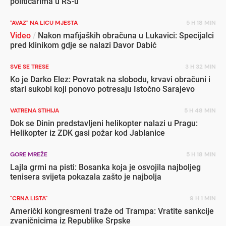
političarima u RS-u
"AVAZ" NA LICU MJESTA
5 H 18 MIN
Video
/
Nakon mafijaških obračuna u Lukavici: Specijalci
pred klinikom gdje se nalazi Davor Dabić
SVE SE TRESE
3 H 32 MIN
Ko je Darko Elez: Povratak na slobodu, krvavi obračuni i
stari sukobi koji ponovo potresaju Istočno Sarajevo
VATRENA STIHIJA
5 H 48 MIN
Dok se Dinin predstavljeni helikopter nalazi u Pragu:
Helikopter iz ZDK gasi požar kod Jablanice
GORE MREŽE
5 H 18 MIN
Lajla grmi na pisti: Bosanka koja je osvojila najboljeg
tenisera svijeta pokazala zašto je najbolja
"CRNA LISTA"
9 H 1 MIN
Američki kongresmeni traže od Trampa: Vratite sankcije
zvaničnicima iz Republike Srpske