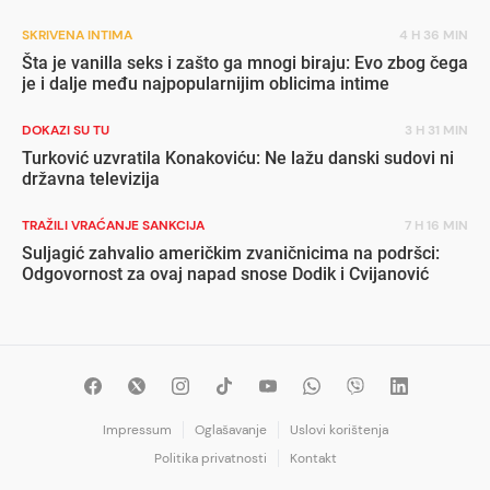
SKRIVENA INTIMA
4 H 36 MIN
Šta je vanilla seks i zašto ga mnogi biraju: Evo zbog čega
je i dalje među najpopularnijim oblicima intime
DOKAZI SU TU
3 H 31 MIN
Turković uzvratila Konakoviću: Ne lažu danski sudovi ni
državna televizija
TRAŽILI VRAĆANJE SANKCIJA
7 H 16 MIN
Suljagić zahvalio američkim zvaničnicima na podršci:
Odgovornost za ovaj napad snose Dodik i Cvijanović
Impressum
Oglašavanje
Uslovi korištenja
Politika privatnosti
Kontakt