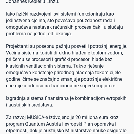
Johannes Kepler u Linzu.
Iako fizički razdvojeni, svi sistemi funkcioniraju kao
jedinstvena cjelina, što povećava pouzdanost rada i
omogućava nastavak računskih procesa čak i u slučaju
problema na jednoj od lokacija.
Projektanti su posebnu pažnju posvetili potrošnji energije.
Većina sistema koristi direktno hlađenje toplom vodom,
pri čemu se procesori i grafički procesori hlade bez
klasičnih ventilacionih sistema. Takvo rješenje
omogućava korištenje prirodnog hlađenja tokom cijele
godine, čime se značajno smanjuje potrošnja električne
energije u odnosu na tradicionalne superkompjutere.
Izgradnja sistema finansirana je kombinacijom evropskih
i austrijskih sredstava.
Za razvoj MUSICA-e izdvojeno je 20 miliona eura kroz
program Quantum Austria i evropski Plan oporavka i
otpornosti, dok je austrijsko Ministarstvo nauke osiguralo