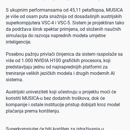
S ukupnim performansama od 45,11 petaflopsa, MUSICA
je više od osam puta snažnija od dosadašnjih austrijskih
superkompjutera VSC-4 i VSC-5. Sistem je projektiran tako
da podržava širok spektar primjena, od složenih naučnih
simulacija do razvoja naprednih modela umjetne
inteligencije.
Posebnu pažnju privlači činjenica da sistem raspolaže sa
više od 1.000 NVIDIA H100 grafičkih procesora, koji
predstavljaju jednu od najnaprednijih platformi za
treniranje velikih jezičkih modela i drugih modernih AI
sistema.
Austrijski univerziteti koji učestvuju u projektu moći će
koristiti MUSICA-u bez dodatnih troškova, dok će
kompanije i ostale institucije pristup dobijati kroz model
plaćanja prema korištenju.
Superkompjuter će biti korišten za istraživanja u