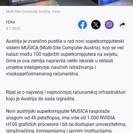
Multi-Site Computer Austria
.
Fena
FENA
8.7.2026
Austrija je zvanično pustila u rad novi superkompjuterski
sistem MUSICA (Multi-Site Computer Austria), koji se već
nalazi među 100 najbržih superkompjutera na svijetu,
čime je ova zemlja napravila veliki iskorak u oblasti
umjetne inteligencije, naučnih istraživanja i
visokoperformansnog računarstva.
Riječ je o najvećoj i najmoćnijoj računarskoj infrastrukturi
koju je Austrija do sada izgradila.
Novi austrijski superkompjuter MUSICA raspolaže
snagom od 45 petaflopsa, ima više od 1.000 NVIDIA
H100 grafičkih procesora i bit će dostupan univerzitetima,
istraživačima, kompanijama i javnim institucijama.