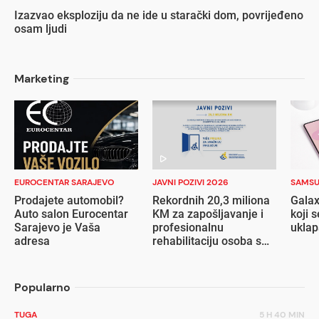
Izazvao eksploziju da ne ide u starački dom, povrijeđeno
osam ljudi
Marketing
EUROCENTAR SARAJEVO
JAVNI POZIVI 2026
SAMS
Prodajete automobil?
Rekordnih 20,3 miliona
Galax
Auto salon Eurocentar
KM za zapošljavanje i
koji s
Sarajevo je Vaša
profesionalnu
ukla
adresa
rehabilitaciju osoba s
invaliditetom
Popularno
TUGA
5 H 40 MIN