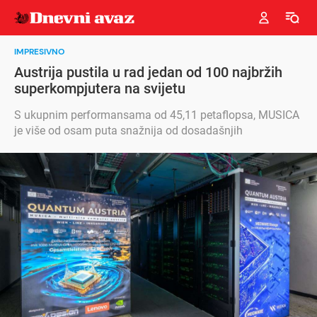
IMPRESIVNO
Austrija pustila u rad jedan od 100 najbržih
superkompjutera na svijetu
S ukupnim performansama od 45,11 petaflopsa, MUSICA
je više od osam puta snažnija od dosadašnjih