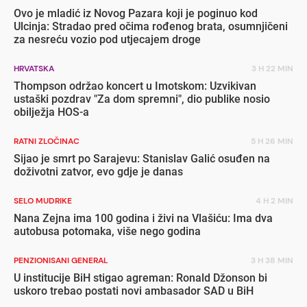
Ovo je mladić iz Novog Pazara koji je poginuo kod
Ulcinja: Stradao pred očima rođenog brata, osumnjičeni
za nesreću vozio pod utjecajem droge
HRVATSKA
3 H 22 MIN
Thompson održao koncert u Imotskom: Uzvikivan
ustaški pozdrav "Za dom spremni", dio publike nosio
obilježja HOS-a
RATNI ZLOČINAC
5 H 26 MIN
Sijao je smrt po Sarajevu: Stanislav Galić osuđen na
doživotni zatvor, evo gdje je danas
SELO MUDRIKE
4 H 2 MIN
Nana Zejna ima 100 godina i živi na Vlašiću: Ima dva
autobusa potomaka, više nego godina
PENZIONISANI GENERAL
3 H 38 MIN
U institucije BiH stigao agreman: Ronald Džonson bi
uskoro trebao postati novi ambasador SAD u BiH