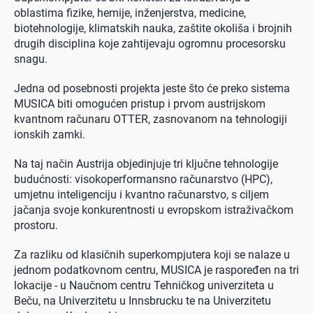
oblastima fizike, hemije, inženjerstva, medicine,
biotehnologije, klimatskih nauka, zaštite okoliša i brojnih
drugih disciplina koje zahtijevaju ogromnu procesorsku
snagu.
Jedna od posebnosti projekta jeste što će preko sistema
MUSICA biti omogućen pristup i prvom austrijskom
kvantnom računaru OTTER, zasnovanom na tehnologiji
ionskih zamki.
Na taj način Austrija objedinjuje tri ključne tehnologije
budućnosti: visokoperformansno računarstvo (HPC),
umjetnu inteligenciju i kvantno računarstvo, s ciljem
jačanja svoje konkurentnosti u evropskom istraživačkom
prostoru.
Za razliku od klasičnih superkompjutera koji se nalaze u
jednom podatkovnom centru, MUSICA je raspoređen na tri
lokacije - u Naučnom centru Tehničkog univerziteta u
Beču, na Univerzitetu u Innsbrucku te na Univerzitetu