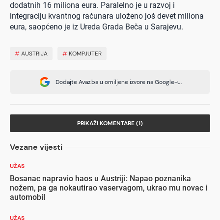
dodatnih 16 miliona eura. Paralelno je u razvoj i
integraciju kvantnog računara uloženo još devet miliona
eura, saopćeno je iz Ureda Grada Beča u Sarajevu.
#
AUSTRIJA
#
KOMPJUTER
Dodajte Avaz.ba u omiljene izvore na Google-u.
PRIKAŽI KOMENTARE (1)
Vezane vijesti
UŽAS
Bosanac napravio haos u Austriji: Napao poznanika
nožem, pa ga nokautirao vaservagom, ukrao mu novac i
automobil
UŽAS