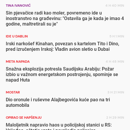
TINA IVANOVIĆ
4 H 40 MIN
Sin pjevačice radi kao moler, povremeno ide u
inostranstvo na građevinu: "Ostavila ga je kada je imao 4
godine, maltretirali su je"
IDE U DABLIN
5 H 1 MIN
Irski narkošef Kinahan, povezan s kartelom Tito i Dino,
pred izručenjem Irskoj: Vladin avion sletio u Dubai
META NAPADA
4 H 48 MIN
Snažna eksplozija potresla Saudijsku Arabiju: Požar
izbio u važnom energetskom postrojenju, spominje se
napad Huta
MOSTAR
3 H 21 MIN
Dio oronule i ruševne Alajbegovića kuće pao na tri
automobila
OPIRAO SE HAPŠENJU
2 H 29 MIN
Maloljetnik napravio haos u policijskoj stanici u RS: