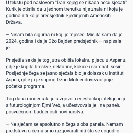
U tekstu pod naslovom "Dan kojeg se nikada neću sjećati"
Kurik je otkrila da u jednom trenutku nije znala ni koja je
godina niti ko je predsjednik Sjedinjenih Američkih
Država.
– Nisam bila sigurna ni koji je mjesec. Mislila sam da je
2024. godina i da je Džo Bajden predsjednik – napisala
je.
Prisjetila se da je tog jutra obišla lokalnu pijacu u Aspenu,
gdje je kupila breskve, nektarine, kokice i slamnati šešir.
Posljednje čega se jasno sjećala bio je dolazak u Institut
Aspen, gdje ju je suprug Džon Molner dovezao prije
početka programa.
Tog dana moderirala je razgovor o vještačkoj inteligenciji
s futurologinjom Ejmi Veb, a učestvovala je i na panelu
posvećenom budućnosti novinarstva.
– Ne sjećam se apsolutno ničega s oba panela. Nemam
predstavu o čemu smo razgovarali niti šta se dogodilo