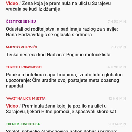
Video
/
Žena koja je preminula na ulici u Sarajevu
vraćala se kući iz džamije
ČESTITKE SE NIŽU
7 H 50 MIN
Odustali od roditeljstva, a sad imaju razlog za slavlje:
Hana Hadžiavdagić se oglasila s odmora
MJESTO VUKOVIĆI
7 H 7 MIN
Teška nesreća kod Hadžića: Poginuo motociklista
TURISTI U OPASNOSTI
4 H 26 MIN
Panika u hotelima i apartmanima, izdato hitno globalno
upozorenje: Čim uradite ovo, postajete meta opasnog
napada!
"AVAZ" NA LICU MJESTA
12 H 6 MIN
Video
/
Preminula žena kojoj je pozlilo na ulici u
Sarajevu, ljekari Hitne pomoći je spašavali skoro sat
TRENER JUVENTUSA
9 H 14 MIN
Spaleti pohvalio Alajbegovića nakon debija i priznao: