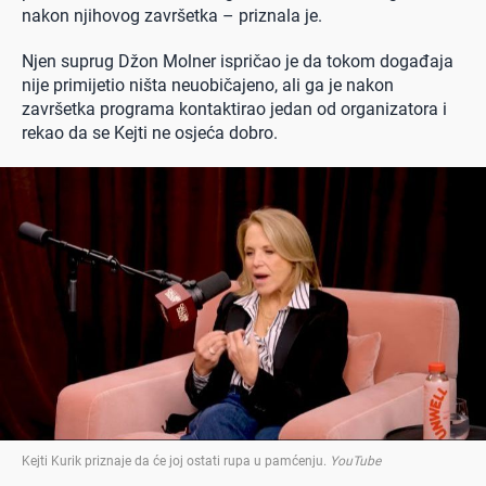
nakon njihovog završetka – priznala je.
Njen suprug Džon Molner ispričao je da tokom događaja
nije primijetio ništa neuobičajeno, ali ga je nakon
završetka programa kontaktirao jedan od organizatora i
rekao da se Kejti ne osjeća dobro.
Kejti Kurik priznaje da će joj ostati rupa u pamćenju
.
YouTube