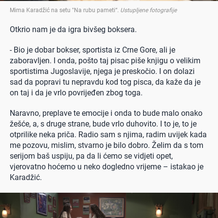
Mima Karadžić na setu "Na rubu pameti“
.
Ustupljene fotografije
Otkrio nam je da igra bivšeg boksera.
- Bio je dobar bokser, sportista iz Crne Gore, ali je
zaboravljen. I onda, pošto taj pisac piše knjigu o velikim
sportistima Jugoslavije, njega je preskočio. I on dolazi
sad da popravi tu nepravdu kod tog pisca, da kaže da je
on taj i da je vrlo povrijeđen zbog toga.
Naravno, preplave te emocije i onda to bude malo onako
žešće, a, s druge strane, bude vrlo duhovito. I to je, to je
otprilike neka priča. Radio sam s njima, radim uvijek kada
me pozovu, mislim, stvarno je bilo dobro. Želim da s tom
serijom baš uspiju, pa da li ćemo se vidjeti opet,
vjerovatno hoćemo u neko dogledno vrijeme – istakao je
Karadžić.