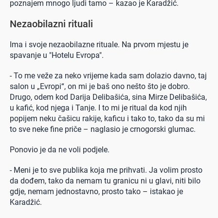
poznajem mnogo ljudi tamo – kazao je Karadžić.
Nezaobilazni rituali
Ima i svoje nezaobilazne rituale. Na prvom mjestu je
spavanje u "Hotelu Evropa".
- To me veže za neko vrijeme kada sam dolazio davno, taj
salon u „Evropi“, on mi je baš ono nešto što je dobro.
Drugo, odem kod Darija Delibašića, sina Mirze Delibašića,
u kafić, kod njega i Tanje. I to mi je ritual da kod njih
popijem neku čašicu rakije, kaficu i tako to, tako da su mi
to sve neke fine priče – naglasio je crnogorski glumac.
Ponovio je da ne voli podjele.
- Meni je to sve publika koja me prihvati. Ja volim prosto
da dođem, tako da nemam tu granicu ni u glavi, niti bilo
gdje, nemam jednostavno, prosto tako – istakao je
Karadžić.