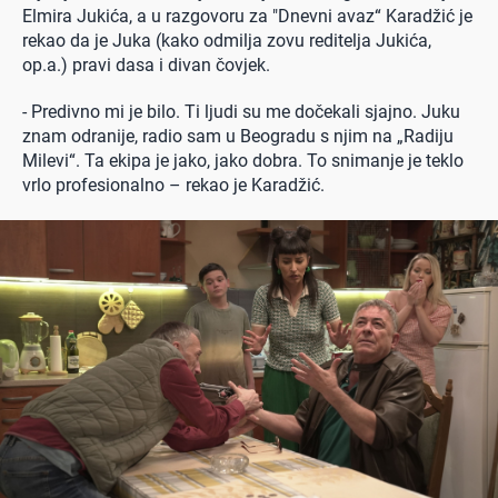
Elmira Jukića, a u razgovoru za "Dnevni avaz“ Karadžić je
rekao da je Juka (kako odmilja zovu reditelja Jukića,
op.a.) pravi dasa i divan čovjek.
- Predivno mi je bilo. Ti ljudi su me dočekali sjajno. Juku
znam odranije, radio sam u Beogradu s njim na „Radiju
Milevi“. Ta ekipa je jako, jako dobra. To snimanje je teklo
vrlo profesionalno – rekao je Karadžić.