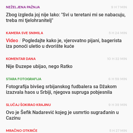
NEŽELJENA PAŽNJA
9 H 7 MIN
Zbog izgleda joj nije lako: "Svi u teretani mi se nabacuju,
treba mi tjelohranitelj"
KAMERA SVE SNIMILA
5 H 24 MIN
Video
/
Pogledajte kako je, vjerovatno pijani, bagerista
iza ponoći uletio u dvorište kuće
KOMENTAR DANA
10 H 32 MIN
Nije Đuzepe ubijao, nego Ratko
STARA FOTOGRAFIJA
6 H 59 MIN
Fotografija bivšeg srbijanskog fudbalera sa Džakom
izazvala haos u Srbiji, njegova supruga pobjesnila
SLUČAJ ŠOKIRAO KRAJINU
9 H 39 MIN
Ovo je Šefik Nadarević kojeg je usmrtio sugrađanin u
Cazinu
MRAČNO OTKRIĆE
5 H 27 MIN