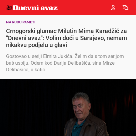
NA RUBU PAMETI
Crnogorski glumac Milutin Mima Karadžić za
"Dnevni avaz": Volim doći u Sarajevo, nemam
nikakvu podjelu u glavi
Gostovao u seriji Elmira Jukića. Želim da s tom serijom
baš uspiju. Odem kod Darija Delibašića, sina Mirze
Delibašića, u kafić