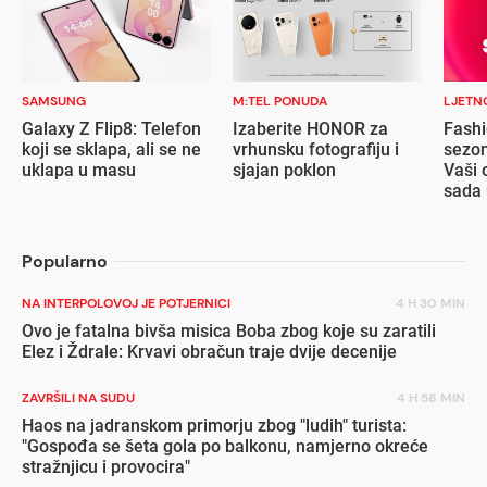
SAMSUNG
M:TEL PONUDA
LJETN
Galaxy Z Flip8: Telefon
Izaberite HONOR za
Fashi
koji se sklapa, ali se ne
vrhunsku fotografiju i
sezon
uklapa u masu
sjajan poklon
Vaši 
sada 
popu
Popularno
NA INTERPOLOVOJ JE POTJERNICI
4 H 30 MIN
Ovo je fatalna bivša misica Boba zbog koje su zaratili
Elez i Ždrale: Krvavi obračun traje dvije decenije
ZAVRŠILI NA SUDU
4 H 58 MIN
Haos na jadranskom primorju zbog "ludih" turista:
"Gospođa se šeta gola po balkonu, namjerno okreće
stražnjicu i provocira"