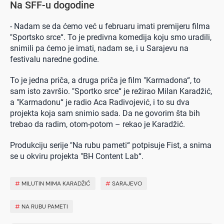
Na SFF-u dogodine
- Nadam se da ćemo već u februaru imati premijeru filma
"Sportsko srce“. To je predivna komedija koju smo uradili,
snimili pa ćemo je imati, nadam se, i u Sarajevu na
festivalu naredne godine.
To je jedna priča, a druga priča je film "Karmadona“, to
sam isto završio. "Sportko srce“ je režirao Milan Karadžić,
a "Karmadonu“ je radio Aca Radivojević, i to su dva
projekta koja sam snimio sada. Da ne govorim šta bih
trebao da radim, otom-potom – rekao je Karadžić.
Produkciju serije "Na rubu pameti“ potpisuje Fist, a snima
se u okviru projekta "BH Content Lab“.
#
MILUTIN MIMA KARADŽIĆ
#
SARAJEVO
#
NA RUBU PAMETI