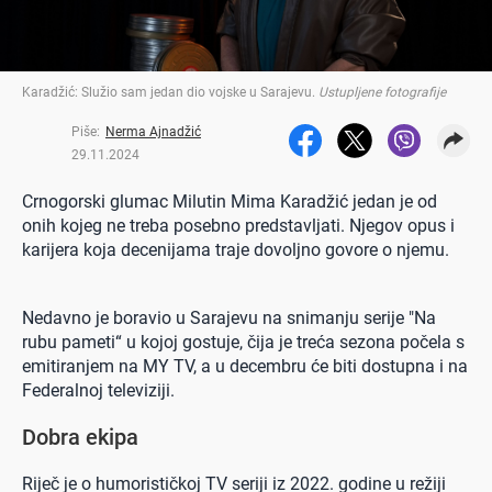
Karadžić: Služio sam jedan dio vojske u Sarajevu
.
Ustupljene fotografije
Piše:
Nerma Ajnadžić
29.11.2024
Crnogorski glumac Milutin Mima Karadžić jedan je od
onih kojeg ne treba posebno predstavljati. Njegov opus i
karijera koja decenijama traje dovoljno govore o njemu.
Nedavno je boravio u Sarajevu na snimanju serije "Na
rubu pameti“ u kojoj gostuje, čija je treća sezona počela s
emitiranjem na MY TV, a u decembru će biti dostupna i na
Federalnoj televiziji.
Dobra ekipa
Riječ je o humorističkoj TV seriji iz 2022. godine u režiji