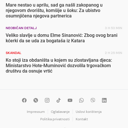
Mare nestao u aprilu, sad ga našli zakopanog u
njegovom dvorištu, komšije u šoku: Za ubistvo
osumnjičena njegova partnerica
NEOBIČAN DETALJ
3 H 53 MIN
Veliko slavlje u domu Elme Sinanović: Zbog ovog brani
kćerki da se uda za bogataša iz Katara
SKANDAL
2 H 25 MIN
Ko stoji iza obdaništa u kojem su zlostavljana djeca:
Ministarstvo Hote-Muminović dozvolila trgovačkom
društvu da osnuje vrtić
Impressum
Oglašavanje
Uslovi korištenja
Politika privatnosti
Kontakt