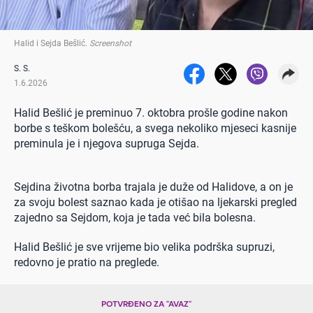
Halid i Sejda Bešlić
.
Screenshot
S. S.
1.6.2026
Halid Bešlić je preminuo 7. oktobra prošle godine nakon
borbe s teškom bolešću, a svega nekoliko mjeseci kasnije
preminula je i njegova supruga Sejda.
Sejdina životna borba trajala je duže od Halidove, a on je
za svoju bolest saznao kada je otišao na ljekarski pregled
zajedno sa Sejdom, koja je tada već bila bolesna.
Halid Bešlić je sve vrijeme bio velika podrška supruzi,
redovno je pratio na preglede.
POTVRĐENO ZA "AVAZ"