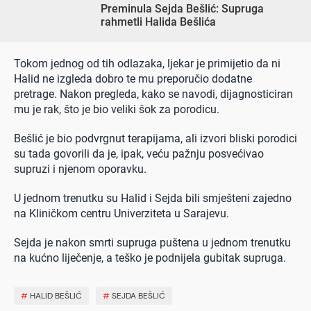
Preminula Sejda Bešlić: Supruga
rahmetli Halida Bešlića
Tokom jednog od tih odlazaka, ljekar je primijetio da ni
Halid ne izgleda dobro te mu preporučio dodatne
pretrage. Nakon pregleda, kako se navodi, dijagnosticiran
mu je rak, što je bio veliki šok za porodicu.
Bešlić je bio podvrgnut terapijama, ali izvori bliski porodici
su tada govorili da je, ipak, veću pažnju posvećivao
supruzi i njenom oporavku.
U jednom trenutku su Halid i Sejda bili smješteni zajedno
na Kliničkom centru Univerziteta u Sarajevu.
Sejda je nakon smrti supruga puštena u jednom trenutku
na kućno liječenje, a teško je podnijela gubitak supruga.
#
HALID BEŠLIĆ
#
SEJDA BEŠLIĆ