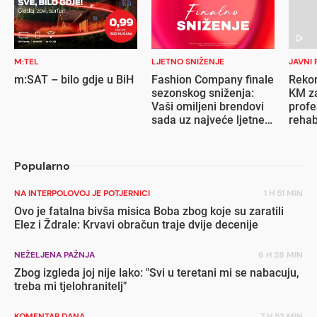
M:TEL
LJETNO SNIŽENJE
JAVNI 
m:SAT – bilo gdje u BiH
Fashion Company finale
Rekor
sezonskog sniženja:
KM za
Vaši omiljeni brendovi
profe
sada uz najveće ljetne
rehab
popuste
inval
Popularno
NA INTERPOLOVOJ JE POTJERNICI
1 H 51 MIN
Ovo je fatalna bivša misica Boba zbog koje su zaratili
Elez i Ždrale: Krvavi obračun traje dvije decenije
NEŽELJENA PAŽNJA
6 H 28 MIN
Zbog izgleda joj nije lako: "Svi u teretani mi se nabacuju,
treba mi tjelohranitelj"
KOMENTAR DANA
7 H 53 MIN