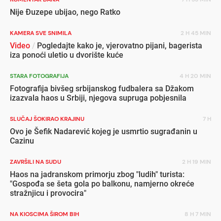
Nije Đuzepe ubijao, nego Ratko
KAMERA SVE SNIMILA
2 H 45 MIN
Video
/
Pogledajte kako je, vjerovatno pijani, bagerista
iza ponoći uletio u dvorište kuće
STARA FOTOGRAFIJA
4 H 20 MIN
Fotografija bivšeg srbijanskog fudbalera sa Džakom
izazvala haos u Srbiji, njegova supruga pobjesnila
SLUČAJ ŠOKIRAO KRAJINU
7 H
Ovo je Šefik Nadarević kojeg je usmrtio sugrađanin u
Cazinu
ZAVRŠILI NA SUDU
2 H 19 MIN
Haos na jadranskom primorju zbog "ludih" turista:
"Gospođa se šeta gola po balkonu, namjerno okreće
stražnjicu i provocira"
NA KIOSCIMA ŠIROM BIH
8 H 7 MIN