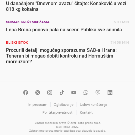
U današnjem "Dnevnom avazu" čitajte: Konaković u vezi
818 kg kokaina
SNIMAK KRUŽI MREŽAMA
5 H 1 MIN
Lepa Brena ponovo pala na sceni: Publika sve snimila
BLISKI ISTOK
7 H 58 MIN
Procurili detalji mogućeg sporazuma SAD-a i Irana:
Teheran bi mogao dobiti kontrolu nad Hormuškim
moreuzom?
Impressum
Oglašavanje
Uslovi korištenja
Politika privatnosti
Kontakt
Vlasnik autorskih prava © avaz-roto press d.o.o.
ISSN 1840-3522.
Zabranjeno preuzimanje sadržaja bez dozvole izdavača.