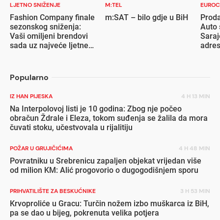
LJETNO SNIŽENJE
M:TEL
EUROC
Fashion Company finale
m:SAT – bilo gdje u BiH
Proda
sezonskog sniženja:
Auto 
Vaši omiljeni brendovi
Saraj
sada uz najveće ljetne
adre
popuste
Popularno
IZ HAN PIJESKA
4 H 13 MIN
Na Interpolovoj listi je 10 godina: Zbog nje počeo
obračun Ždrale i Eleza, tokom suđenja se žalila da mora
čuvati stoku, učestvovala u rijalitiju
POŽAR U GRUJIČIĆIMA
4 H 48 MIN
Povratniku u Srebrenicu zapaljen objekat vrijedan više
od milion KM: Alić progovorio o dugogodišnjem sporu
PRIHVATILIŠTE ZA BESKUĆNIKE
3 H 53 MIN
Krvoproliće u Gracu: Turčin nožem izbo muškarca iz BiH,
pa se dao u bijeg, pokrenuta velika potjera