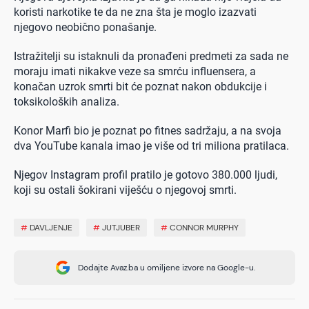
koristi narkotike te da ne zna šta je moglo izazvati
njegovo neobično ponašanje.
Istražitelji su istaknuli da pronađeni predmeti za sada ne
moraju imati nikakve veze sa smrću influensera, a
konačan uzrok smrti bit će poznat nakon obdukcije i
toksikoloških analiza.
Konor Marfi bio je poznat po fitnes sadržaju, a na svoja
dva YouTube kanala imao je više od tri miliona pratilaca.
Njegov Instagram profil pratilo je gotovo 380.000 ljudi,
koji su ostali šokirani viješću o njegovoj smrti.
#
DAVLJENJE
#
JUTJUBER
#
CONNOR MURPHY
Dodajte Avaz.ba u omiljene izvore na Google-u.