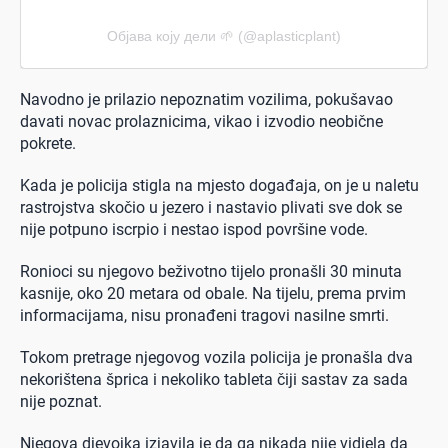
Објава коју дели 🌱 (@aplasticplant)
Navodno je prilazio nepoznatim vozilima, pokušavao
davati novac prolaznicima, vikao i izvodio neobične
pokrete.
Kada je policija stigla na mjesto događaja, on je u naletu
rastrojstva skočio u jezero i nastavio plivati sve dok se
nije potpuno iscrpio i nestao ispod površine vode.
Ronioci su njegovo beživotno tijelo pronašli 30 minuta
kasnije, oko 20 metara od obale. Na tijelu, prema prvim
informacijama, nisu pronađeni tragovi nasilne smrti.
Tokom pretrage njegovog vozila policija je pronašla dva
nekorištena šprica i nekoliko tableta čiji sastav za sada
nije poznat.
Njegova djevojka izjavila je da ga nikada nije vidjela da