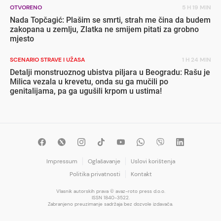
OTVORENO
5 H 19 MIN
Nada Topčagić: Plašim se smrti, strah me čina da budem
zakopana u zemlju, Zlatka ne smijem pitati za grobno
mjesto
SCENARIO STRAVE I UŽASA
1 H 24 MIN
Detalji monstruoznog ubistva piljara u Beogradu: Rašu je
Milica vezala u krevetu, onda su ga mučili po
genitalijama, pa ga ugušili krpom u ustima!
Impressum
Oglašavanje
Uslovi korištenja
Politika privatnosti
Kontakt
Vlasnik autorskih prava © avaz-roto press d.o.o.
ISSN 1840-3522.
Zabranjeno preuzimanje sadržaja bez dozvole izdavača.