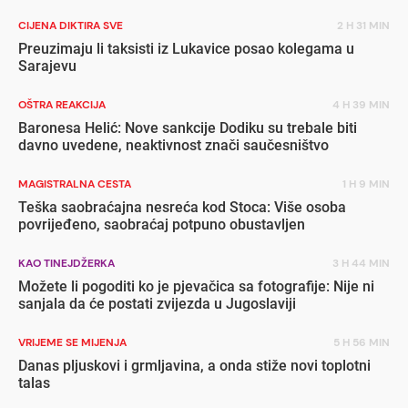
CIJENA DIKTIRA SVE
2 H 31 MIN
Preuzimaju li taksisti iz Lukavice posao kolegama u
Sarajevu
OŠTRA REAKCIJA
4 H 39 MIN
Baronesa Helić: Nove sankcije Dodiku su trebale biti
davno uvedene, neaktivnost znači saučesništvo
MAGISTRALNA CESTA
1 H 9 MIN
Teška saobraćajna nesreća kod Stoca: Više osoba
povrijeđeno, saobraćaj potpuno obustavljen
KAO TINEJDŽERKA
3 H 44 MIN
Možete li pogoditi ko je pjevačica sa fotografije: Nije ni
sanjala da će postati zvijezda u Jugoslaviji
VRIJEME SE MIJENJA
5 H 56 MIN
Danas pljuskovi i grmljavina, a onda stiže novi toplotni
talas