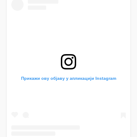
Прикажи ову објаву у апликацији Instagram