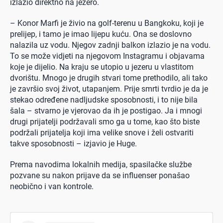
izlazio direktno na jezero.
– Konor Marfi je živio na golf-terenu u Bangkoku, koji je
prelijep, i tamo je imao lijepu kuću. Ona se doslovno
nalazila uz vodu. Njegov zadnji balkon izlazio je na vodu.
To se može vidjeti na njegovom Instagramu i objavama
koje je dijelio. Na kraju se utopio u jezeru u vlastitom
dvorištu. Mnogo je drugih stvari tome prethodilo, ali tako
je završio svoj život, utapanjem. Prije smrti tvrdio je da je
stekao određene nadljudske sposobnosti, i to nije bila
šala – stvarno je vjerovao da ih je postigao. Ja i mnogi
drugi prijatelji podržavali smo ga u tome, kao što biste
podržali prijatelja koji ima velike snove i želi ostvariti
takve sposobnosti – izjavio je Huge.
Prema navodima lokalnih medija, spasilačke službe
pozvane su nakon prijave da se influenser ponašao
neobično i van kontrole.