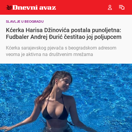
SLAVLJE U BEOGRADU
Kćerka Harisa Džinovića postala punoljetna:
Fudbaler Andrej Đurić čestitao joj poljupcem
Kćerka sarajevskog pjevača s beogradskom adresom
veoma je aktivna na društvenim mrežama