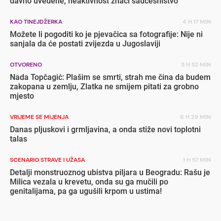
davno uvedene, neaktivnost znači saučesništvo
KAO TINEJDŽERKA
4 H 17 MIN
Možete li pogoditi ko je pjevačica sa fotografije: Nije ni
sanjala da će postati zvijezda u Jugoslaviji
OTVORENO
5 H 52 MIN
Nada Topčagić: Plašim se smrti, strah me čina da budem
zakopana u zemlju, Zlatka ne smijem pitati za grobno
mjesto
VRIJEME SE MIJENJA
6 H 29 MIN
Danas pljuskovi i grmljavina, a onda stiže novi toplotni
talas
SCENARIO STRAVE I UŽASA
1 H 57 MIN
Detalji monstruoznog ubistva piljara u Beogradu: Rašu je
Milica vezala u krevetu, onda su ga mučili po
genitalijama, pa ga ugušili krpom u ustima!