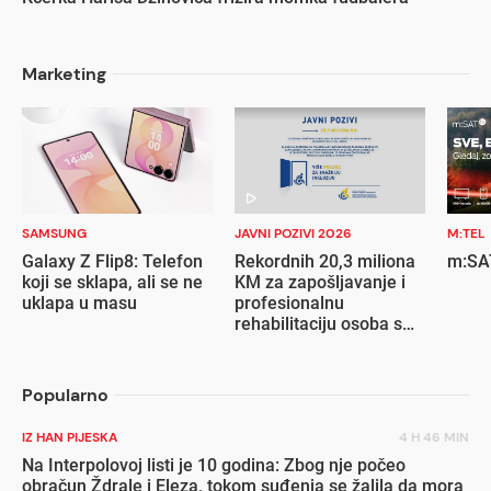
Marketing
SAMSUNG
JAVNI POZIVI 2026
M:TEL
Galaxy Z Flip8: Telefon
Rekordnih 20,3 miliona
m:SAT
koji se sklapa, ali se ne
KM za zapošljavanje i
uklapa u masu
profesionalnu
rehabilitaciju osoba s
invaliditetom
Popularno
IZ HAN PIJESKA
4 H 46 MIN
Na Interpolovoj listi je 10 godina: Zbog nje počeo
obračun Ždrale i Eleza, tokom suđenja se žalila da mora