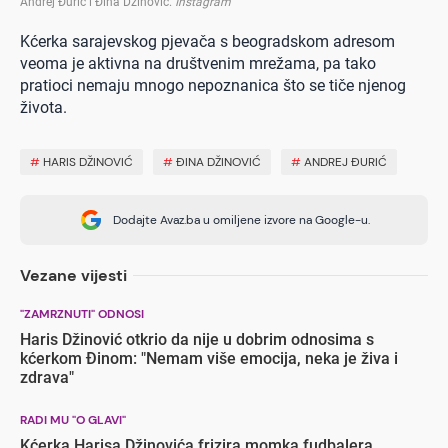
Andrej Đurić i Đina Džinović
.
Instagram
Kćerka sarajevskog pjevača s beogradskom adresom
veoma je aktivna na društvenim mrežama, pa tako
pratioci nemaju mnogo nepoznanica što se tiče njenog
života.
#
HARIS DŽINOVIĆ
#
ĐINA DŽINOVIĆ
#
ANDREJ ĐURIĆ
Dodajte Avaz.ba u omiljene izvore na Google-u.
Vezane vijesti
"ZAMRZNUTI" ODNOSI
Haris Džinović otkrio da nije u dobrim odnosima s
kćerkom Đinom: "Nemam više emocija, neka je živa i
zdrava"
RADI MU "O GLAVI"
Kćerka Harisa Džinovića frizira momka fudbalera