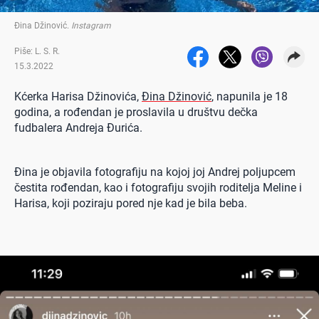
Đina Džinović
.
Instagram
Piše: L. S. R.
15.3.2022
Kćerka Harisa Džinovića,
Đina Džinović
, napunila je 18
godina, a rođendan je proslavila u društvu dečka
fudbalera Andreja Đurića.
Đina je objavila fotografiju na kojoj joj Andrej poljupcem
čestita rođendan, kao i fotografiju svojih roditelja Meline i
Harisa, koji poziraju pored nje kad je bila beba.