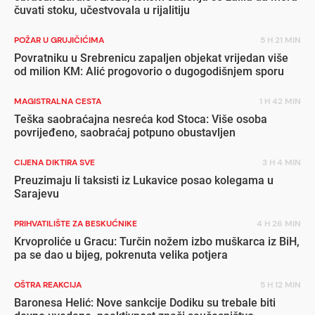
čuvati stoku, učestvovala u rijalitiju
POŽAR U GRUJIČIĆIMA
5 H 21 MIN
Povratniku u Srebrenicu zapaljen objekat vrijedan više
od milion KM: Alić progovorio o dugogodišnjem sporu
MAGISTRALNA CESTA
1 H 42 MIN
Teška saobraćajna nesreća kod Stoca: Više osoba
povrijeđeno, saobraćaj potpuno obustavljen
CIJENA DIKTIRA SVE
3 H 4 MIN
Preuzimaju li taksisti iz Lukavice posao kolegama u
Sarajevu
PRIHVATILIŠTE ZA BESKUĆNIKE
4 H 26 MIN
Krvoproliće u Gracu: Turčin nožem izbo muškarca iz BiH,
pa se dao u bijeg, pokrenuta velika potjera
OŠTRA REAKCIJA
5 H 12 MIN
Baronesa Helić: Nove sankcije Dodiku su trebale biti