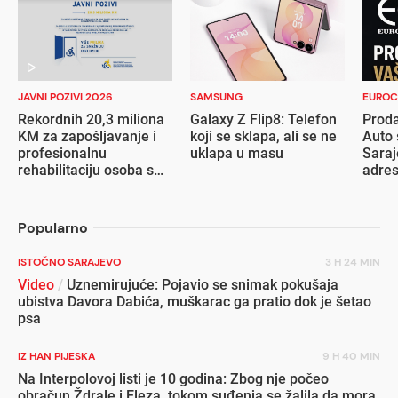
JAVNI POZIVI 2026
SAMSUNG
EUROC
Rekordnih 20,3 miliona
Galaxy Z Flip8: Telefon
Proda
KM za zapošljavanje i
koji se sklapa, ali se ne
Auto 
profesionalnu
uklapa u masu
Saraj
rehabilitaciju osoba s
adre
invaliditetom
Popularno
ISTOČNO SARAJEVO
3 H 24 MIN
Video
/
Uznemirujuće: Pojavio se snimak pokušaja
ubistva Davora Dabića, muškarac ga pratio dok je šetao
psa
IZ HAN PIJESKA
9 H 40 MIN
Na Interpolovoj listi je 10 godina: Zbog nje počeo
obračun Ždrale i Eleza, tokom suđenja se žalila da mora