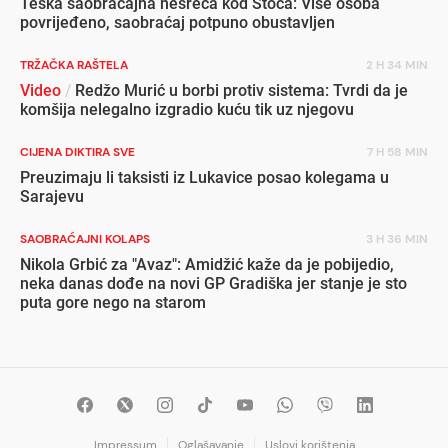
Teška saobraćajna nesreća kod Stoca: Više osoba
povrijeđeno, saobraćaj potpuno obustavljen
TRŽAČKA RAŠTELA
2 H 34 MIN
Video
/
Redžo Murić u borbi protiv sistema: Tvrdi da je
komšija nelegalno izgradio kuću tik uz njegovu
CIJENA DIKTIRA SVE
7 H 58 MIN
Preuzimaju li taksisti iz Lukavice posao kolegama u
Sarajevu
SAOBRAĆAJNI KOLAPS
3 H 36 MIN
Nikola Grbić za "Avaz": Amidžić kaže da je pobijedio,
neka danas dođe na novi GP Gradiška jer stanje je sto
puta gore nego na starom
Impressum
Oglašavanje
Uslovi korištenja