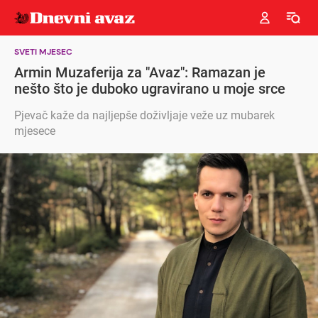
SVETI MJESEC
Armin Muzaferija za "Avaz": Ramazan je
nešto što je duboko ugravirano u moje srce
Pjevač kaže da najljepše doživljaje veže uz mubarek
mjesece