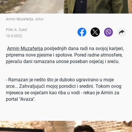
Armin Muzaferija
.
Arhiv
Piše: A. Zukić
10.4.2022
Armin Muzaferija
posljednjih dana radi na svojoj karijeri,
priprema nove pjesme i spotove. Pored radne atmosfere,
pjevaču dani ramazana unose poseban osjećaj i sreću.
- Ramazan je nešto što je duboko ugravirano u moje
srce... Zahvaljujući mojoj porodici i sredini. Tokom ovog
mjeseca se osjećam kao riba u vodi - rekao je Armin za
portal "Avaza".