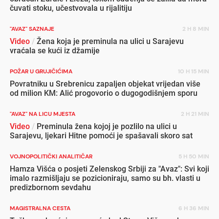
čuvati stoku, učestvovala u rijalitiju
"AVAZ" SAZNAJE
2 H 8 MIN
Video
/
Žena koja je preminula na ulici u Sarajevu
vraćala se kući iz džamije
POŽAR U GRUJIČIĆIMA
10 H 15 MIN
Povratniku u Srebrenicu zapaljen objekat vrijedan više
od milion KM: Alić progovorio o dugogodišnjem sporu
"AVAZ" NA LICU MJESTA
2 H 21 MIN
Video
/
Preminula žena kojoj je pozlilo na ulici u
Sarajevu, ljekari Hitne pomoći je spašavali skoro sat
VOJNOPOLITIČKI ANALITIČAR
5 H 50 MIN
Hamza Višća o posjeti Zelenskog Srbiji za "Avaz": Svi koji
imalo razmišljaju se pozicioniraju, samo su bh. vlasti u
predizbornom sevdahu
MAGISTRALNA CESTA
6 H 36 MIN