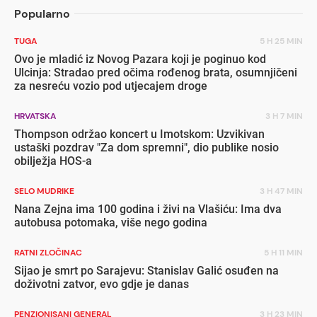
Popularno
TUGA
5 H 25 MIN
Ovo je mladić iz Novog Pazara koji je poginuo kod
Ulcinja: Stradao pred očima rođenog brata, osumnjičeni
za nesreću vozio pod utjecajem droge
HRVATSKA
3 H 7 MIN
Thompson održao koncert u Imotskom: Uzvikivan
ustaški pozdrav "Za dom spremni", dio publike nosio
obilježja HOS-a
SELO MUDRIKE
3 H 47 MIN
Nana Zejna ima 100 godina i živi na Vlašiću: Ima dva
autobusa potomaka, više nego godina
RATNI ZLOČINAC
5 H 11 MIN
Sijao je smrt po Sarajevu: Stanislav Galić osuđen na
doživotni zatvor, evo gdje je danas
PENZIONISANI GENERAL
3 H 23 MIN