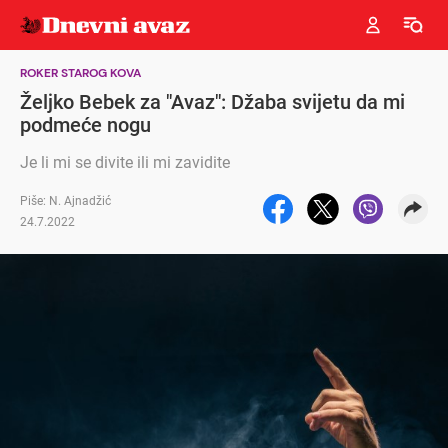
ROKER STAROG KOVA
Željko Bebek za "Avaz": Džaba svijetu da mi
podmeće nogu
Je li mi se divite ili mi zavidite
Piše: N. Ajnadžić
24.7.2022