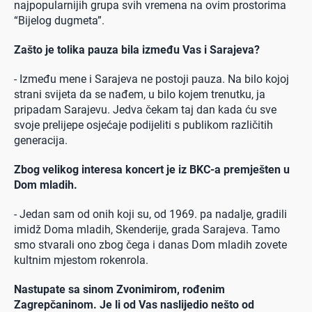
najpopularnijih grupa svih vremena na ovim prostorima
“Bijelog dugmeta”.
Zašto je tolika pauza bila između Vas i Sarajeva?
- Između mene i Sarajeva ne postoji pauza. Na bilo kojoj
strani svijeta da se nađem, u bilo kojem trenutku, ja
pripadam Sarajevu. Jedva čekam taj dan kada ću sve
svoje prelijepe osjećaje podijeliti s publikom različitih
generacija.
Zbog velikog interesa koncert je iz BKC-a premješten u
Dom mladih.
- Jedan sam od onih koji su, od 1969. pa nadalje, gradili
imidž Doma mladih, Skenderije, grada Sarajeva. Tamo
smo stvarali ono zbog čega i danas Dom mladih zovete
kultnim mjestom rokenrola.
Nastupate sa sinom Zvonimirom, rođenim
Zagrepčaninom. Je li od Vas naslijedio nešto od