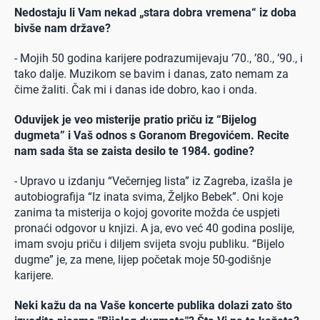
Nedostaju li Vam nekad „stara dobra vremena“ iz doba
bivše nam države?
- Mojih 50 godina karijere podrazumijevaju ’70., ’80., ’90., i
tako dalje. Muzikom se bavim i danas, zato nemam za
čime žaliti. Čak mi i danas ide dobro, kao i onda.
Oduvijek je veo misterije pratio priču iz “Bijelog
dugmeta” i Vaš odnos s Goranom Bregovićem. Recite
nam sada šta se zaista desilo te 1984. godine?
- Upravo u izdanju “Večernjeg lista” iz Zagreba, izašla je
autobiografija “Iz inata svima, Željko Bebek”. Oni koje
zanima ta misterija o kojoj govorite možda će uspjeti
pronaći odgovor u knjizi. A ja, evo već 40 godina poslije,
imam svoju priču i diljem svijeta svoju publiku. “Bijelo
dugme” je, za mene, lijep početak moje 50-godišnje
karijere.
Neki kažu da na Vaše koncerte publika dolazi zato što