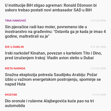
U institucije BiH stigao agreman: Ronald Džonson bi
uskoro trebao postati novi ambasador SAD u BiH
TINA IVANOVIĆ
4 H 25 MIN
Sin pjevačice radi kao moler, povremeno ide u
inostranstvo na građevinu: "Ostavila ga je kada je imao 4
godine, maltretirali su je"
IDE U DABLIN
4 H 46 MIN
Irski narkošef Kinahan, povezan s kartelom Tito i Dino,
pred izručenjem Irskoj: Vladin avion sletio u Dubai
META NAPADA
4 H 33 MIN
Snažna eksplozija potresla Saudijsku Arabiju: Požar
izbio u važnom energetskom postrojenju, spominje se
napad Huta
MOSTAR
3 H 6 MIN
Dio oronule i ruševne Alajbegovića kuće pao na tri
automobila