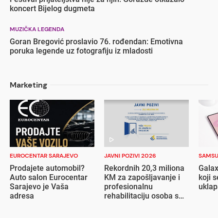
koncert Bijelog dugmeta
MUZIČKA LEGENDA
Goran Bregović proslavio 76. rođendan: Emotivna
poruka legende uz fotografiju iz mladosti
Marketing
EUROCENTAR SARAJEVO
JAVNI POZIVI 2026
SAMS
Prodajete automobil?
Rekordnih 20,3 miliona
Galax
Auto salon Eurocentar
KM za zapošljavanje i
koji s
Sarajevo je Vaša
profesionalnu
ukla
adresa
rehabilitaciju osoba s
invaliditetom