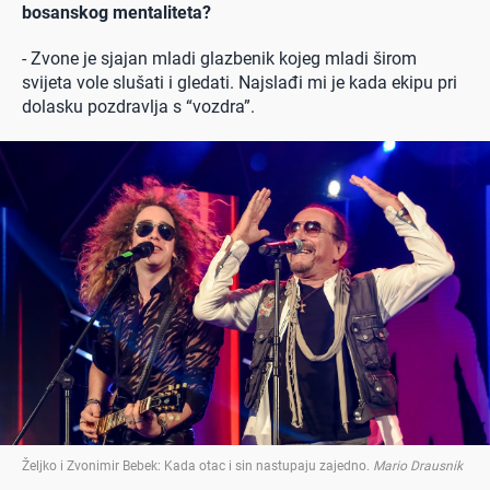
bosanskog mentaliteta?
- Zvone je sjajan mladi glazbenik kojeg mladi širom
svijeta vole slušati i gledati. Najslađi mi je kada ekipu pri
dolasku pozdravlja s “vozdra”.
Željko i Zvonimir Bebek: Kada otac i sin nastupaju zajedno
.
Mario Drausnik