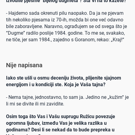
izvodite pjesme "Bijelog dugmeta"? Šta Vi na to kažete?
- Hajdemo sada okrenuti pilu naopako. Da ja ne pjevam
tih nekoliko pjesama iz 70-ih, možda bi one već odavno
bile zaboravljene. Naravno, ograđujem se od svega što je
“Dugme” radilo poslije 1984. godine. To me se, svakako,
ne tiče, jer sam 1984., zajedno s Goranom, rekao: „Kraj!“
Nije napisana
Iako ste ušli u osmu deceniju života, plijenite sjajnom
energijom i u kondiciji ste. Koja je Vaša tajna?
- Nema tajne, jednostavno, to sam ja. Jedino ne „kužim“ je
li mi se divite ili mi zavidite.
Osim toga što Vas i Vašu suprugu Ružicu povezuje
ogromna ljubav, između Vas je velika razlika u
godinama? Desi li se nekad da to bude prepreka u