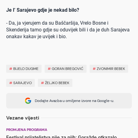
Je l’ Sarajevo gdje je nekad bilo?
- Da, ja vjerujem da su Baščaršija, Vrelo Bosne i
Skenderija tamo gdje su oduvijek bili i da je duh Sarajeva
onakav kakav je uvijek i bio.
#
BIJELO DUGME
#
GORAN BREGOVIĆ
#
ZVONIMIR BEBEK
#
SARAJEVO
#
ŽELJKO BEBEK
Dodajte Avaz.ba u omiljene izvore na Google-u.
Vezane vijesti
PROMJENA PROGRAMA
Festival prijateljstva nije za njih: Goražde otkazalo