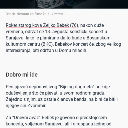
Bebek: Nemam za čime žaliti
.
Promo
Roker starog kova Željko Bebek (76)
, nakon duže
vremena, održat će 13. avgusta solistički koncert u
Sarajevu. Iako je planirano da to bude u Bosanskom
kulturnom centru (BKC), Bebekov koncert će, zbog velikog
interesiranja, biti održan u Domu mladih.
Dobro mi ide
Prvi pjevač neponovljivog “Bijelog dugmeta” ne krije
oduševljenje što će pjevati u svom rodnom gradu.
Zajedno s njim, uz ostale članove benda, na bini će biti i
njegov sin Zvonimir.
Za “Dnevni avaz” Bebek je govorio o predstojećem
koncertu, voljenom Sarajevu, ali i o raspadu jedne od