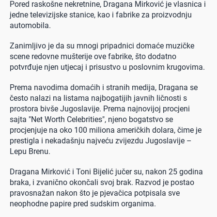
Pored raskošne nekretnine, Dragana Mirković je vlasnica i
jedne televizijske stanice, kao i fabrike za proizvodnju
automobila.
Zanimljivo je da su mnogi pripadnici domaće muzičke
scene redovne mušterije ove fabrike, što dodatno
potvrđuje njen utjecaj i prisustvo u poslovnim krugovima.
Prema navodima domaćih i stranih medija, Dragana se
često nalazi na listama najbogatijih javnih ličnosti s
prostora bivše Jugoslavije. Prema najnovijoj procjeni
sajta "Net Worth Celebrities", njeno bogatstvo se
procjenjuje na oko 100 miliona američkih dolara, čime je
prestigla i nekadašnju najveću zvijezdu Jugoslavije –
Lepu Brenu.
Dragana Mirković i Toni Bijelić jučer su, nakon 25 godina
braka, i zvanično okončali svoj brak. Razvod je postao
pravosnažan nakon što je pjevačica potpisala sve
neophodne papire pred sudskim organima.