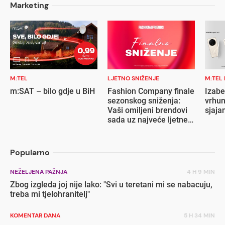
Marketing
M:TEL
LJETNO SNIŽENJE
M:TEL
m:SAT – bilo gdje u BiH
Fashion Company finale
Izabe
sezonskog sniženja:
vrhun
Vaši omiljeni brendovi
sjaja
sada uz najveće ljetne
popuste
Popularno
NEŽELJENA PAŽNJA
4 H 9 MIN
Zbog izgleda joj nije lako: "Svi u teretani mi se nabacuju,
treba mi tjelohranitelj"
KOMENTAR DANA
5 H 34 MIN