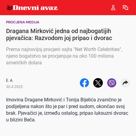
PROCJENA MEDIJA
Dragana Mirković jedna od najbogatijih
pjevačica: Razvodom joj pripao i dvorac
Prema najnovijoj procjeni sajta "Net Worth Celebrities",
njeno bogatstvo se procjenjuje na oko 100 miliona
američkih dolara
+
4
E. A.
30.4.2025
Imovina Dragane Mirković i Tonija Bijelića zvanično je
podijeljena nakon što je par i pred sudom, okončao svoj
brak. Pjevačici je, između ostalog, pripao luksuzni dvorac
u blizini Beča.