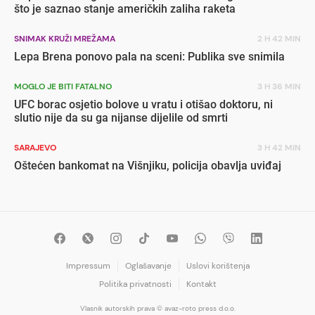
što je saznao stanje američkih zaliha raketa
SNIMAK KRUŽI MREŽAMA
2 H 42 MIN
Lepa Brena ponovo pala na sceni: Publika sve snimila
MOGLO JE BITI FATALNO
3 H 36 MIN
UFC borac osjetio bolove u vratu i otišao doktoru, ni
slutio nije da su ga nijanse dijelile od smrti
SARAJEVO
3 H 42 MIN
Oštećen bankomat na Višnjiku, policija obavlja uviđaj
Impressum
Oglašavanje
Uslovi korištenja
Politika privatnosti
Kontakt
Vlasnik autorskih prava © avaz-roto press d.o.o.