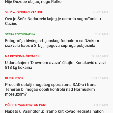
Nije Đuzepe ubijao, nego Ratko
SLUČAJ ŠOKIRAO KRAJINU
4 H 41 MIN
Ovo je Šefik Nadarević kojeg je usmrtio sugrađanin u
Cazinu
STARA FOTOGRAFIJA
2 H 1 MIN
Fotografija bivšeg srbijanskog fudbalera sa Džakom
izazvala haos u Srbiji, njegova supruga pobjesnila
NA KIOSCIMA ŠIROM BIH
5 H 48 MIN
U današnjem "Dnevnom avazu" čitajte: Konaković u vezi
818 kg kokaina
BLISKI ISTOK
5 H 39 MIN
Procurili detalji mogućeg sporazuma SAD-a i Irana:
Teheran bi mogao dobiti kontrolu nad Hormuškim
moreuzom?
PIŠE THE WASHINGTON POST
3 H 51 MIN
Napeto u Vašingtonu: Tramp kritikovao Hegseta nakon