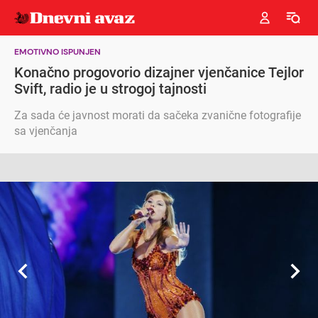
EMOTIVNO ISPUNJEN
Konačno progovorio dizajner vjenčanice Tejlor
Svift, radio je u strogoj tajnosti
Za sada će javnost morati da sačeka zvanične fotografije
sa vjenčanja