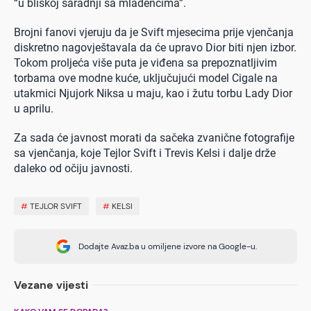
“u bliskoj saradnji sa mladencima”.
Brojni fanovi vjeruju da je Svift mjesecima prije vjenčanja
diskretno nagovještavala da će upravo Dior biti njen izbor.
Tokom proljeća više puta je viđena sa prepoznatljivim
torbama ove modne kuće, uključujući model Cigale na
utakmici Njujork Niksa u maju, kao i žutu torbu Lady Dior
u aprilu.
Za sada će javnost morati da sačeka zvanične fotografije
sa vjenčanja, koje Tejlor Svift i Trevis Kelsi i dalje drže
daleko od očiju javnosti.
#
TEJLOR SVIFT
#
KELSI
Dodajte Avaz.ba u omiljene izvore na Google-u.
Vezane vijesti