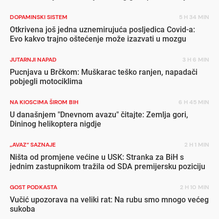
DOPAMINSKI SISTEM
5 H 34 MIN
Otkrivena još jedna uznemirujuća posljedica Covid-a:
Evo kakvo trajno oštećenje može izazvati u mozgu
JUTARNJI NAPAD
3 H 6 MIN
Pucnjava u Brčkom: Muškarac teško ranjen, napadači
pobjegli motociklima
NA KIOSCIMA ŠIROM BIH
6 H 45 MIN
U današnjem "Dnevnom avazu" čitajte: Zemlja gori,
Dininog helikoptera nigdje
„AVAZ“ SAZNAJE
2 H 1 MIN
Ništa od promjene većine u USK: Stranka za BiH s
jednim zastupnikom tražila od SDA premijersku poziciju
GOST PODKASTA
2 H 10 MIN
Vučić upozorava na veliki rat: Na rubu smo mnogo većeg
sukoba