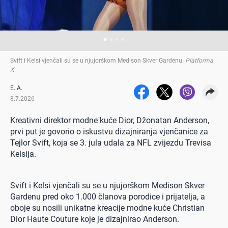
Svift i Kelsi vjenčali su se u njujorškom Medison Skver Gardenu
.
Platforma
X
E. A.
8.7.2026
Kreativni direktor modne kuće Dior, Džonatan Anderson,
prvi put je govorio o iskustvu dizajniranja vjenčanice za
Tejlor Svift, koja se 3. jula udala za NFL zvijezdu Trevisa
Kelsija.
Svift i Kelsi vjenčali su se u njujorškom Medison Skver
Gardenu pred oko 1.000 članova porodice i prijatelja, a
oboje su nosili unikatne kreacije modne kuće Christian
Dior Haute Couture koje je dizajnirao Anderson.