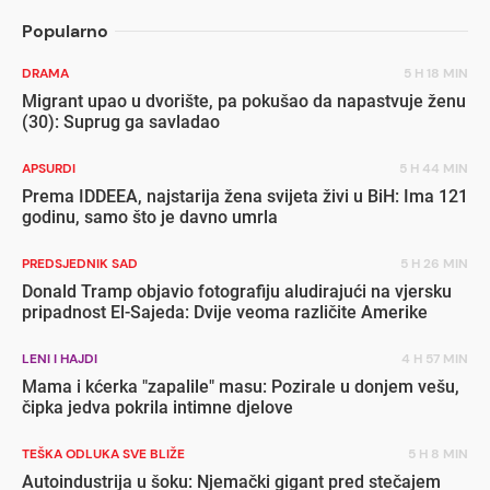
Popularno
DRAMA
5 H 18 MIN
Migrant upao u dvorište, pa pokušao da napastvuje ženu
(30): Suprug ga savladao
APSURDI
5 H 44 MIN
Prema IDDEEA, najstarija žena svijeta živi u BiH: Ima 121
godinu, samo što je davno umrla
PREDSJEDNIK SAD
5 H 26 MIN
Donald Tramp objavio fotografiju aludirajući na vjersku
pripadnost El-Sajeda: Dvije veoma različite Amerike
LENI I HAJDI
4 H 57 MIN
Mama i kćerka "zapalile" masu: Pozirale u donjem vešu,
čipka jedva pokrila intimne djelove
TEŠKA ODLUKA SVE BLIŽE
5 H 8 MIN
Autoindustrija u šoku: Njemački gigant pred stečajem