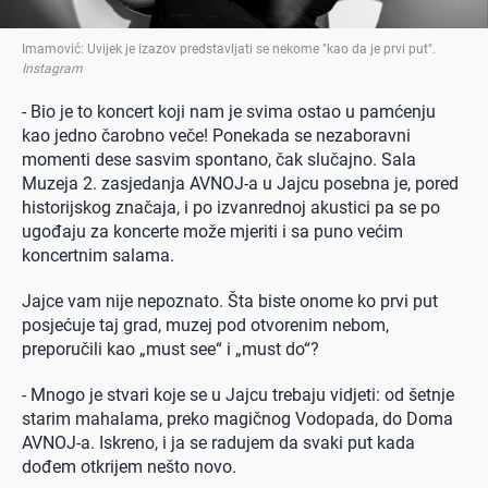
Imamović: Uvijek je izazov predstavljati se nekome "kao da je prvi put"
.
Instagram
- Bio je to koncert koji nam je svima ostao u pamćenju
kao jedno čarobno veče! Ponekada se nezaboravni
momenti dese sasvim spontano, čak slučajno. Sala
Muzeja 2. zasjedanja AVNOJ-a u Jajcu posebna je, pored
historijskog značaja, i po izvanrednoj akustici pa se po
ugođaju za koncerte može mjeriti i sa puno većim
koncertnim salama.
Jajce vam nije nepoznato. Šta biste onome ko prvi put
posjećuje taj grad, muzej pod otvorenim nebom,
preporučili kao „must see“ i „must do“?
- Mnogo je stvari koje se u Jajcu trebaju vidjeti: od šetnje
starim mahalama, preko magičnog Vodopada, do Doma
AVNOJ-a. Iskreno, i ja se radujem da svaki put kada
dođem otkrijem nešto novo.