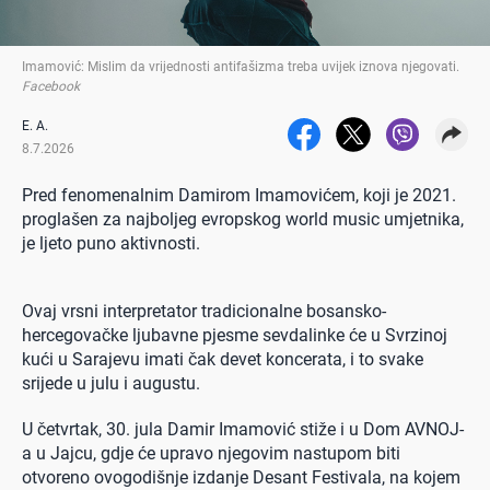
Imamović: Mislim da vrijednosti antifašizma treba uvijek iznova njegovati
.
Facebook
E. A.
8.7.2026
Pred fenomenalnim Damirom Imamovićem, koji je 2021.
proglašen za najboljeg evropskog world music umjetnika,
je ljeto puno aktivnosti.
Ovaj vrsni interpretator tradicionalne bosansko-
hercegovačke ljubavne pjesme sevdalinke će u Svrzinoj
kući u Sarajevu imati čak devet koncerata, i to svake
srijede u julu i augustu.
U četvrtak, 30. jula Damir Imamović stiže i u Dom AVNOJ-
a u Jajcu, gdje će upravo njegovim nastupom biti
otvoreno ovogodišnje izdanje Desant Festivala, na kojem