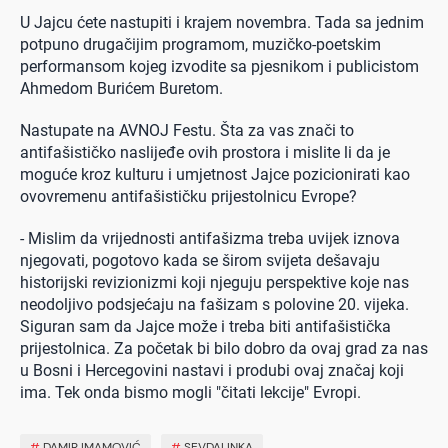
U Jajcu ćete nastupiti i krajem novembra. Tada sa jednim
potpuno drugačijim programom, muzičko-poetskim
performansom kojeg izvodite sa pjesnikom i publicistom
Ahmedom Burićem Buretom.
Nastupate na AVNOJ Festu. Šta za vas znači to
antifašističko naslijeđe ovih prostora i mislite li da je
moguće kroz kulturu i umjetnost Jajce pozicionirati kao
ovovremenu antifašističku prijestolnicu Evrope?
- Mislim da vrijednosti antifašizma treba uvijek iznova
njegovati, pogotovo kada se širom svijeta dešavaju
historijski revizionizmi koji njeguju perspektive koje nas
neodoljivo podsjećaju na fašizam s polovine 20. vijeka.
Siguran sam da Jajce može i treba biti antifašistička
prijestolnica. Za početak bi bilo dobro da ovaj grad za nas
u Bosni i Hercegovini nastavi i produbi ovaj značaj koji
ima. Tek onda bismo mogli "čitati lekcije" Evropi.
#
DAMIR IMAMOVIĆ
#
SEVDALINKA