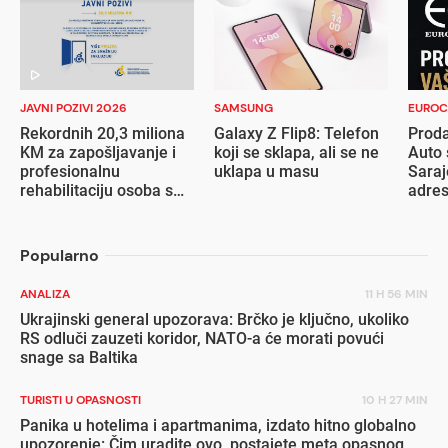
JAVNI POZIVI 2026
SAMSUNG
EUROC
Rekordnih 20,3 miliona
Galaxy Z Flip8: Telefon
Proda
KM za zapošljavanje i
koji se sklapa, ali se ne
Auto 
profesionalnu
uklapa u masu
Saraj
rehabilitaciju osoba s
adre
invaliditetom
Popularno
ANALIZA
11 H 56 MIN
Ukrajinski general upozorava: Brčko je ključno, ukoliko
RS odluči zauzeti koridor, NATO-a će morati povući
snage sa Baltika
TURISTI U OPASNOSTI
10 H 27 MIN
Panika u hotelima i apartmanima, izdato hitno globalno
upozorenje: Čim uradite ovo, postajete meta opasnog