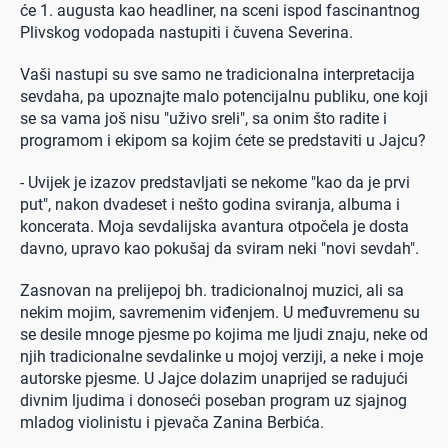
će 1. augusta kao headliner, na sceni ispod fascinantnog
Plivskog vodopada nastupiti i čuvena Severina.
Vaši nastupi su sve samo ne tradicionalna interpretacija
sevdaha, pa upoznajte malo potencijalnu publiku, one koji
se sa vama još nisu "uživo sreli", sa onim što radite i
programom i ekipom sa kojim ćete se predstaviti u Jajcu?
- Uvijek je izazov predstavljati se nekome "kao da je prvi
put", nakon dvadeset i nešto godina sviranja, albuma i
koncerata. Moja sevdalijska avantura otpočela je dosta
davno, upravo kao pokušaj da sviram neki "novi sevdah".
Zasnovan na prelijepoj bh. tradicionalnoj muzici, ali sa
nekim mojim, savremenim viđenjem. U međuvremenu su
se desile mnoge pjesme po kojima me ljudi znaju, neke od
njih tradicionalne sevdalinke u mojoj verziji, a neke i moje
autorske pjesme. U Jajce dolazim unaprijed se radujući
divnim ljudima i donoseći poseban program uz sjajnog
mladog violinistu i pjevača Zanina Berbića.