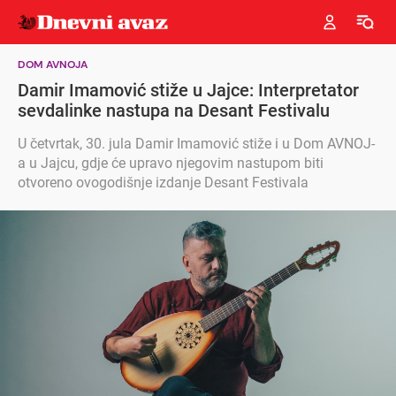
DOM AVNOJA
Damir Imamović stiže u Jajce: Interpretator
sevdalinke nastupa na Desant Festivalu
U četvrtak, 30. jula Damir Imamović stiže i u Dom AVNOJ-
a u Jajcu, gdje će upravo njegovim nastupom biti
otvoreno ovogodišnje izdanje Desant Festivala