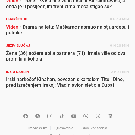
Video
/
Trener PSV-a nije želio ubaciti Bajraktarevića, a
onda je u posljednjim trenucima meča stigao šok
UHAPŠEN JE
11 H 44 MIN
Video
/
Drama na letu: Muškarac nasrnuo na stjuardesu i
putnike
JEZIV SLUČAJ
9 H 26 MIN
Žena (36) nožem ubila partnera (71): Imala više od dva
promila alkohola
IDE U DABLIN
2 H 27 MIN
Irski narkošef Kinahan, povezan s kartelom Tito i Dino,
pred izručenjem Irskoj: Vladin avion sletio u Dubai
Impressum
Oglašavanje
Uslovi korištenja