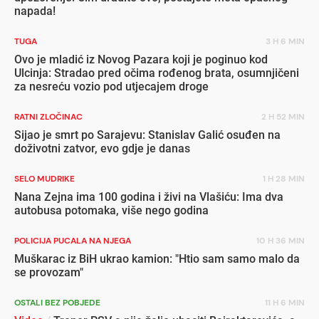
napada!
TUGA
3 H 6 MIN
Ovo je mladić iz Novog Pazara koji je poginuo kod
Ulcinja: Stradao pred očima rođenog brata, osumnjičeni
za nesreću vozio pod utjecajem droge
RATNI ZLOČINAC
2 H 52 MIN
Sijao je smrt po Sarajevu: Stanislav Galić osuđen na
doživotni zatvor, evo gdje je danas
SELO MUDRIKE
1 H 28 MIN
Nana Zejna ima 100 godina i živi na Vlašiću: Ima dva
autobusa potomaka, više nego godina
POLICIJA PUCALA NA NJEGA
10 H 36 MIN
Muškarac iz BiH ukrao kamion: "Htio sam samo malo da
se provozam"
OSTALI BEZ POBJEDE
11 H 6 MIN