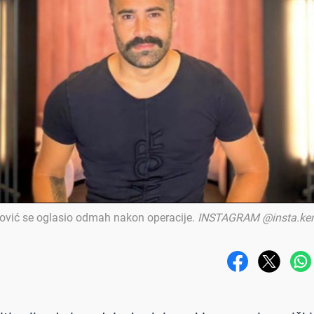
ović se oglasio odmah nakon operacije
.
INSTAGRAM @insta.ke