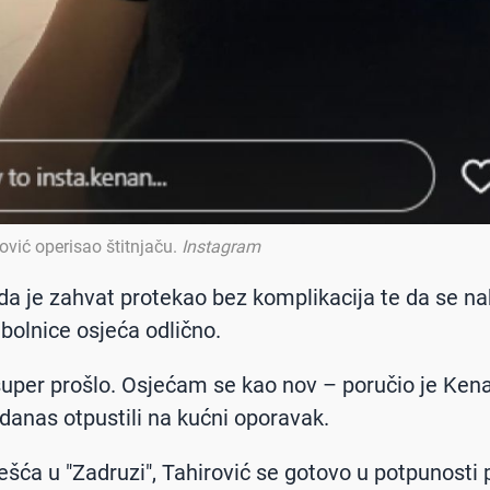
ović operisao štitnjaču
.
Instagram
da je zahvat protekao bez komplikacija te da se n
 bolnice osjeća odlično.
super prošlo. Osjećam se kao nov – poručio je Kena
 danas otpustili na kućni oporavak.
šća u "Zadruzi", Tahirović se gotovo u potpunosti