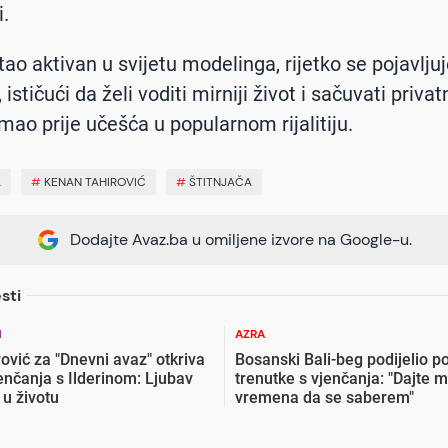
i.
tao aktivan u svijetu modelinga, rijetko se pojavljuj
ističući da želi voditi mirniji život i sačuvati priva
imao prije učešća u popularnom rijalitiju.
A
#
KENAN TAHIROVIĆ
#
ŠTITNJAČA
Dodajte Avaz.ba u omiljene izvore na Google-u.
sti
N
AZRA
ović za "Dnevni avaz" otkriva
Bosanski Bali-beg podijelio 
enčanja s Ilderinom: Ljubav
trenutke s vjenčanja: "Dajte 
u životu
vremena da se saberem"