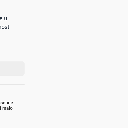
e u
tnost
posebne
mi malo