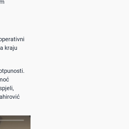
im
 operativni
a kraju
otpunosti.
omoć
pjeli,
Tahirović