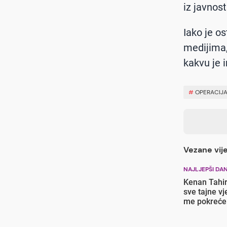
iz javnost
Iako je os
medijima, 
kakvu je 
#
OPERACIJ
Vezane vije
NAJLJEPŠI DA
Kenan Tahir
sve tajne vj
me pokreće 