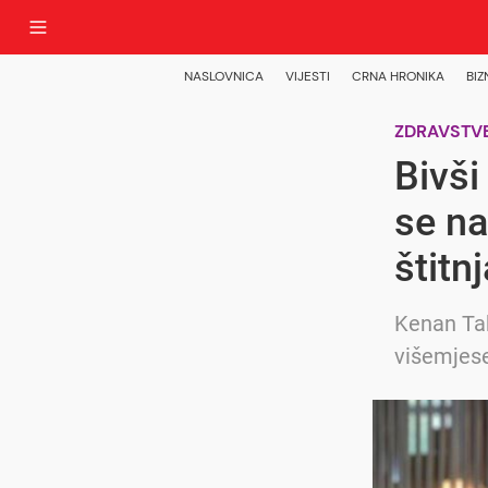
NASLOVNICA
VIJESTI
CRNA HRONIKA
BIZ
ZDRAVSTVE
Bivši
se na
štitn
Kenan Tah
višemjese