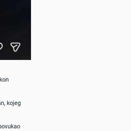
akon
n, kojeg
 povukao