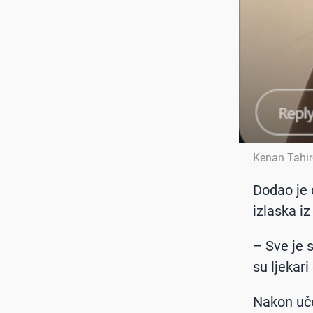
Kenan Tahir
Dodao je 
izlaska iz
– Sve je 
su ljekari
Nakon uče