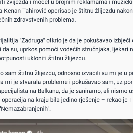
aliti zvijezda i model u brojnim reklamama i muzičk
 Kenan Tahirović operisao je štitnu žlijezdu nakon
čnih zdravstvenih problema.
rijalitija "Zadruga" otkrio je da je pokušavao izbjeći
li da su, uprkos pomoći vodećih stručnjaka, ljekari n
otpunosti ukloniti štitnu žlijezdu.
o sam štitnu žlijezdu, odnosno izvadili su mi je u p
a mi je stvarala probleme i pokušavao sam, uz p
specijalista na Balkanu, da je saniramo, ali nismo us
 operacija na kraju bila jedino rješenje – rekao je 
 "Nemazabranjenih".