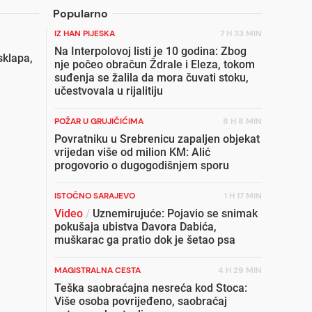
Popularno
IZ HAN PIJESKA
7 H 33 MIN
Na Interpolovoj listi je 10 godina: Zbog
sklapa,
nje počeo obračun Ždrale i Eleza, tokom
suđenja se žalila da mora čuvati stoku,
učestvovala u rijalitiju
POŽAR U GRUJIČIĆIMA
8 H 8 MIN
Povratniku u Srebrenicu zapaljen objekat
vrijedan više od milion KM: Alić
progovorio o dugogodišnjem sporu
ISTOČNO SARAJEVO
1 H 17 MIN
Video
/
Uznemirujuće: Pojavio se snimak
pokušaja ubistva Davora Dabića,
muškarac ga pratio dok je šetao psa
MAGISTRALNA CESTA
4 H 29 MIN
Teška saobraćajna nesreća kod Stoca:
Više osoba povrijeđeno, saobraćaj