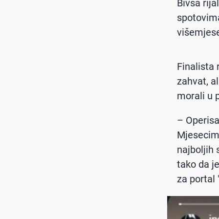
Bivša rij
spotovima
višemjese
Finalista 
zahvat, a
morali u p
– Operisa
Mjesecim
najboljih 
tako da je
za portal