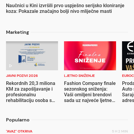
Naučnici u Kini izvršili prvo uspješno serijsko kloniranje
koza: Pokazale značajno bolji nivo mliječne masti
Marketing
JAVNI POZIVI 2026
LJETNO SNIŽENJE
EUROC
Rekordnih 20,3 miliona
Fashion Company finale
Proda
KM za zapošljavanje i
sezonskog sniženja:
Auto 
profesionalnu
Vaši omiljeni brendovi
Saraj
rehabilitaciju osoba s
sada uz najveće ljetne
adre
invaliditetom
popuste
Popularno
"AVAZ" OTKRIVA
5 H 2 MIN