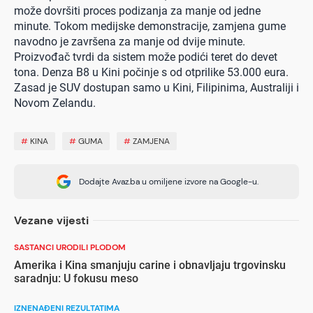
može dovršiti proces podizanja za manje od jedne
minute. Tokom medijske demonstracije, zamjena gume
navodno je završena za manje od dvije minute.
Proizvođač tvrdi da sistem može podići teret do devet
tona. Denza B8 u Kini počinje s od otprilike 53.000 eura.
Zasad je SUV dostupan samo u Kini, Filipinima, Australiji i
Novom Zelandu.
#
KINA
#
GUMA
#
ZAMJENA
Dodajte Avaz.ba u omiljene izvore na Google-u.
Vezane vijesti
SASTANCI URODILI PLODOM
Amerika i Kina smanjuju carine i obnavljaju trgovinsku
saradnju: U fokusu meso
IZNENAĐENI REZULTATIMA