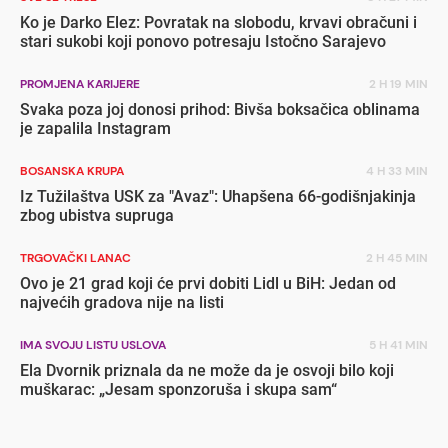
Ko je Darko Elez: Povratak na slobodu, krvavi obračuni i
stari sukobi koji ponovo potresaju Istočno Sarajevo
PROMJENA KARIJERE
2 H 19 MIN
Svaka poza joj donosi prihod: Bivša boksačica oblinama
je zapalila Instagram
BOSANSKA KRUPA
4 H 33 MIN
Iz Tužilaštva USK za "Avaz": Uhapšena 66-godišnjakinja
zbog ubistva supruga
TRGOVAČKI LANAC
2 H 45 MIN
Ovo je 21 grad koji će prvi dobiti Lidl u BiH: Jedan od
najvećih gradova nije na listi
IMA SVOJU LISTU USLOVA
5 H 41 MIN
Ela Dvornik priznala da ne može da je osvoji bilo koji
muškarac: „Jesam sponzoruša i skupa sam“