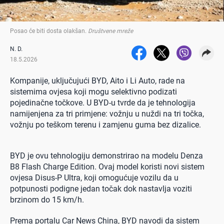
Posao će biti dosta olakšan
.
Društvene mreže
N. D.
18.5.2026
Kompanije, uključujući BYD, Aito i Li Auto, rade na
sistemima ovjesa koji mogu selektivno podizati
pojedinačne točkove. U BYD-u tvrde da je tehnologija
namijenjena za tri primjene: vožnju u nuždi na tri točka,
vožnju po teškom terenu i zamjenu guma bez dizalice.
BYD je ovu tehnologiju demonstrirao na modelu Denza
B8 Flash Charge Edition. Ovaj model koristi novi sistem
ovjesa Disus-P Ultra, koji omogućuje vozilu da u
potpunosti podigne jedan točak dok nastavlja voziti
brzinom do 15 km/h.
Prema portalu Car News China, BYD navodi da sistem