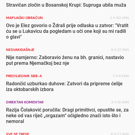
Stravičan zločin u Bosanskoj Krupi: Supruga ubila muža
MAFIJAŠKI OBRAČUN
2 H 50 MIN
Ovo je Elez govorio o Ždrali prije odlaska u zatvor: "Vratit
ću se u Lukavicu da pogledam u oči one koji su mi radili
o glavi"
NESVAKIDAŠNJE
5 H 37 MIN
Nije namjerno: Zaboravio ženu na bh. granici, nastavio
put prema Njemačkoj bez nje
PREDSJEDNIK SBB-A
7 H 9 MIN
Radončić uzburkao duhove: Zatvori da pripreme ćelije
iza oktobarskih izbora
DIREKTAN KOMENTAR
3 H 16 MIN
Razija Čolaković poručila: Dragi primitivci, opustite se, za
neke od vas riječ „orgazam“ očigledno znači isto što i
nemoral
SVE SE TRESE
8 H 27 MIN