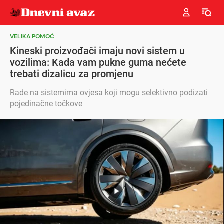
VELIKA POMOĆ
Kineski proizvođači imaju novi sistem u
vozilima: Kada vam pukne guma nećete
trebati dizalicu za promjenu
Rade na sistemima ovjesa koji mogu selektivno podizati
pojedinačne točkove