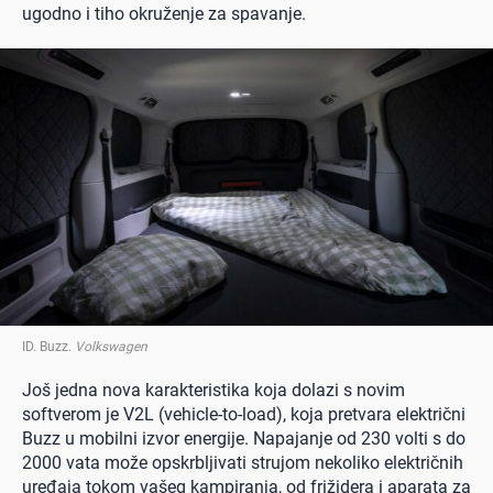
ugodno i tiho okruženje za spavanje.
ID. Buzz
.
Volkswagen
Još jedna nova karakteristika koja dolazi s novim
softverom je V2L (vehicle-to-load), koja pretvara električni
Buzz u mobilni izvor energije. Napajanje od 230 volti s do
2000 vata može opskrbljivati strujom nekoliko električnih
uređaja tokom vašeg kampiranja, od frižidera i aparata za