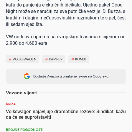
kafu do punjenja električnih bicikala. Ujedno paket Good
Night može se naručiti za sve putničke verzije ID. Buzza, s
kratkim i dugim međuosovinskim razmakom te s pet, šest
ili sedam sjedišta.
VW nudi ovu opremu na evropskim tržištima s cijenom od
2.900 do 4.600 eura.
#
VOLKSWAGEN
#
KAMPER
#
KOMBI
Dodajte Avaz.ba u omiljene izvore na Google-u.
Vezane vijesti
KRIZA
Volkswagen najavljuje dramatične rezove: Sindikati kažu
da će se suprotstaviti
BROJNE POGODNOSTI