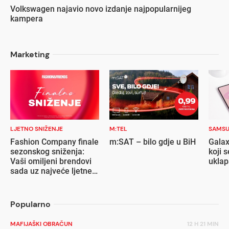
Volkswagen najavio novo izdanje najpopularnijeg
kampera
Marketing
LJETNO SNIŽENJE
M:TEL
SAMS
Fashion Company finale
m:SAT – bilo gdje u BiH
Galax
sezonskog sniženja:
koji s
Vaši omiljeni brendovi
ukla
sada uz najveće ljetne
popuste
Popularno
MAFIJAŠKI OBRAČUN
12 H 21 MIN