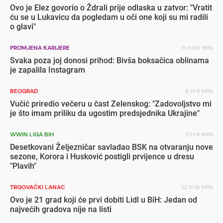
Ovo je Elez govorio o Ždrali prije odlaska u zatvor: "Vratit
ću se u Lukavicu da pogledam u oči one koji su mi radili
o glavi"
PROMJENA KARIJERE
11 H 50 MIN
Svaka poza joj donosi prihod: Bivša boksačica oblinama
je zapalila Instagram
BEOGRAD
8 H 9 MIN
Vučić priredio večeru u čast Zelenskog: "Zadovoljstvo mi
je što imam priliku da ugostim predsjednika Ukrajine"
WWIN LIGA BIH
11 H 8 MIN
Desetkovani Željezničar savladao BSK na otvaranju nove
sezone, Korora i Husković postigli prvijence u dresu
"Plavih"
TRGOVAČKI LANAC
12 H 16 MIN
Ovo je 21 grad koji će prvi dobiti Lidl u BiH: Jedan od
najvećih gradova nije na listi