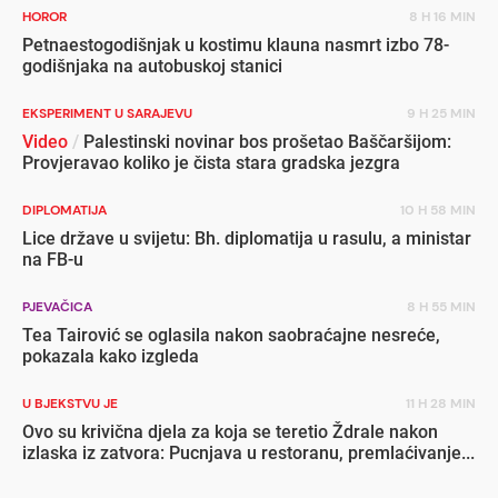
HOROR
8 H 16 MIN
Petnaestogodišnjak u kostimu klauna nasmrt izbo 78-
godišnjaka na autobuskoj stanici
EKSPERIMENT U SARAJEVU
9 H 25 MIN
Video
/
Palestinski novinar bos prošetao Baščaršijom:
Provjeravao koliko je čista stara gradska jezgra
DIPLOMATIJA
10 H 58 MIN
Lice države u svijetu: Bh. diplomatija u rasulu, a ministar
na FB-u
PJEVAČICA
8 H 55 MIN
Tea Tairović se oglasila nakon saobraćajne nesreće,
pokazala kako izgleda
U BJEKSTVU JE
11 H 28 MIN
Ovo su krivična djela za koja se teretio Ždrale nakon
izlaska iz zatvora: Pucnjava u restoranu, premlaćivanje...