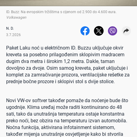
ID. Buzz: Na evropskim tržištima s cijenom od 2.900 do 4.600 eura
.
Volkswagen
N. D.
3.7.2026
Paket Laku noć u električnom ID. Buzzu uključuje okvir
kreveta sa posebno prilagođenim sklopivim madracem
dugim dva metra i širokim 1,2 metra. Dakle, taman
dovoljno za dvoje. Osim samog kreveta, paket uključuje i
komplet za zamračivanje prozora, ventilacijske rešetke za
prednje bočne prozore i sklopivi stol s dvije stolice.
Novi VW-ov softver također pomaže da noćenje bude što
ugodnije. Klima uređaj može raditi kontinuirano do 48
sati, tako da unutrašnja temperatura ostaje konstantna
preko noći, bez obzira na temperaturu izvan automobila.
Noćna funkcija, aktivirana infotainment sistemom,
također mijenja unutrašnje osvjetljenje kako bi stvorila