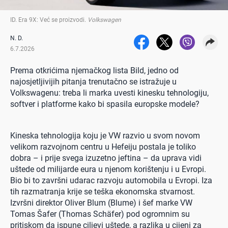
ID. Era 9X: Već se proizvodi
.
Volkswagen
N. D.
6.7.2026
Prema otkrićima njemačkog lista Bild, jedno od
najosjetljivijih pitanja trenutačno se istražuje u
Volkswagenu: treba li marka uvesti kinesku tehnologiju,
softver i platforme kako bi spasila europske modele?
Kineska tehnologija koju je VW razvio u svom novom
velikom razvojnom centru u Hefeiju postala je toliko
dobra – i prije svega izuzetno jeftina – da uprava vidi
uštede od milijarde eura u njenom korištenju i u Evropi.
Bio bi to završni udarac razvoju automobila u Evropi. Iza
tih razmatranja krije se teška ekonomska stvarnost.
Izvršni direktor Oliver Blum (Blume) i šef marke VW
Tomas Šafer (Thomas Schäfer) pod ogromnim su
pritiskom da ispune ciljevi uštede, a razlika u cijeni za