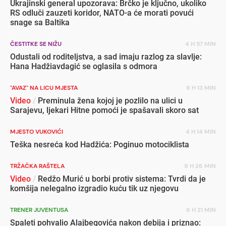
Ukrajinski general upozorava: Brčko je ključno, ukoliko
RS odluči zauzeti koridor, NATO-a će morati povući
snage sa Baltika
ČESTITKE SE NIŽU
4 H 57 MIN
Odustali od roditeljstva, a sad imaju razlog za slavlje:
Hana Hadžiavdagić se oglasila s odmora
"AVAZ" NA LICU MJESTA
9 H 13 MIN
Video
/
Preminula žena kojoj je pozlilo na ulici u
Sarajevu, ljekari Hitne pomoći je spašavali skoro sat
MJESTO VUKOVIĆI
4 H 14 MIN
Teška nesreća kod Hadžića: Poginuo motociklista
TRŽAČKA RAŠTELA
9 H 26 MIN
Video
/
Redžo Murić u borbi protiv sistema: Tvrdi da je
komšija nelegalno izgradio kuću tik uz njegovu
TRENER JUVENTUSA
6 H 21 MIN
Spaleti pohvalio Alajbegovića nakon debija i priznao: