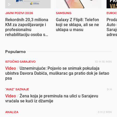
JAVNI POZIVI 2026
SAMSUNG
EUROC
Rekordnih 20,3 miliona
Galaxy Z Flip8: Telefon
Proda
KM za zapošljavanje i
koji se sklapa, ali se ne
Auto 
profesionalnu
uklapa u masu
Saraj
rehabilitaciju osoba s
adre
invaliditetom
Popularno
ISTOČNO SARAJEVO
10 H 16 MIN
Video
/
Uznemirujuće: Pojavio se snimak pokušaja
ubistva Davora Dabića, muškarac ga pratio dok je šetao
psa
"AVAZ" SAZNAJE
9 H
Video
/
Žena koja je preminula na ulici u Sarajevu
vraćala se kući iz džamije
ANALIZA
3 H 2 MIN