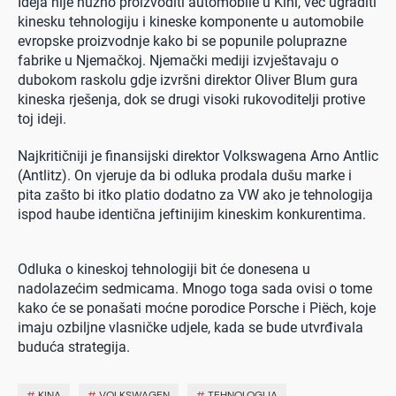
Ideja nije nužno proizvoditi automobile u Kini, već ugraditi
kinesku tehnologiju i kineske komponente u automobile
evropske proizvodnje kako bi se popunile poluprazne
fabrike u Njemačkoj. Njemački mediji izvještavaju o
dubokom raskolu gdje izvršni direktor Oliver Blum gura
kineska rješenja, dok se drugi visoki rukovoditelji protive
toj ideji.
Najkritičniji je finansijski direktor Volkswagena Arno Antlic
(Antlitz). On vjeruje da bi odluka prodala dušu marke i
pita zašto bi itko platio dodatno za VW ako je tehnologija
ispod haube identična jeftinijim kineskim konkurentima.
Odluka o kineskoj tehnologiji bit će donesena u
nadolazećim sedmicama. Mnogo toga sada ovisi o tome
kako će se ponašati moćne porodice Porsche i Piëch, koje
imaju ozbiljne vlasničke udjele, kada se bude utvrđivala
buduća strategija.
#
KINA
#
VOLKSWAGEN
#
TEHNOLOGIJA