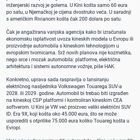
inženjerski razvoj je golema. U Kini košta samo 60 eura
po satu, u Njemačkoj je cijena dvostruko veća. U saradnji
s američkim Rivianom košta čak 200 dolara po satu.
Čak je angažirana vanjska agencija kako bi izračunala
ekonomsku isplativost uvoza kineskih modela u Evropu ili
proizvodnje automobila s kineskom tehnologijom u
evropskim tvornicama. Srž novih planova nije kozmetika,
nego srce i mozak automobila: platforme, električna
arhitektura i sistemi autonomne vožnje, piše HAK.
Konkretno, uprava sada raspravlja o lansiranju
električnog nasljednika Volkswagen Touarega SUV-a
2028. ili 2029. godine. Automobil bi trebao biti izgrađen
na kineskoj CSP platformi i kontroliran kineskim CEA
softverom. U Kini je VW već proizveo veliki električni SUV
ID. Era 9X, koji košta oko 45.000 eura, što se može
usporediti s otprilike 75.000 eura koliko Touareg košta u
Evropi.