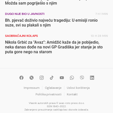
Možda sam pogriješio s njim
DUGO NIJE BIO U JAVNOSTI
7 H 1 MIN
Bh. pjevač doživio najveću tragediju: U emisiji ronio
suze, svi su plakali s njim
SAOBRAĆAJNI KOLAPS
10 H 28 MIN
Nikola Grbić za "Avaz": Amidžić kaže da je pobijedio,
neka danas dođe na novi GP Gradiška jer stanje je sto
puta gore nego na starom
Impressum
Oglašavanje
Uslovi korištenja
Politika privatnosti
Kontakt
Vlasnik autorskih prava © avaz-roto press d.o.o.
ISSN 1840-3522.
Zabranjeno preuzimanje sadržaja bez dozvole izdavača.