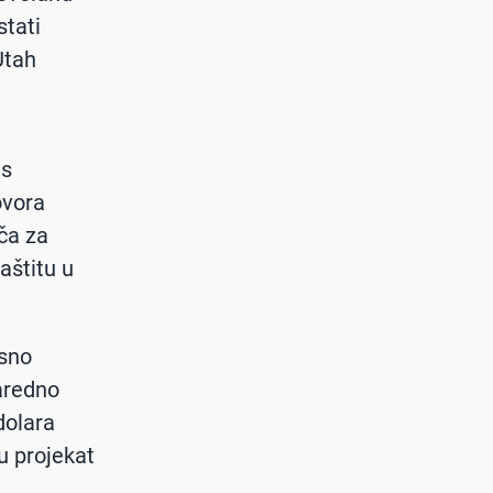
stati
Utah
ms
ovora
ača za
aštitu u
esno
aredno
dolara
 u projekat