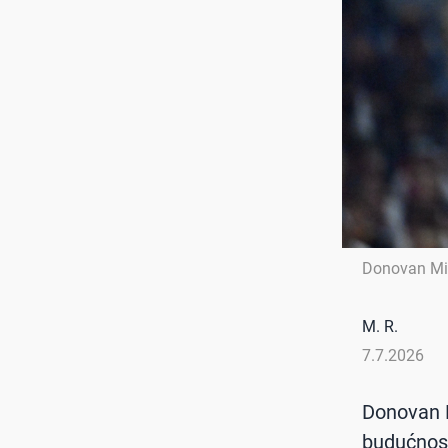
Donovan Mi
M. R.
7.7.2026
Donovan M
budućnost