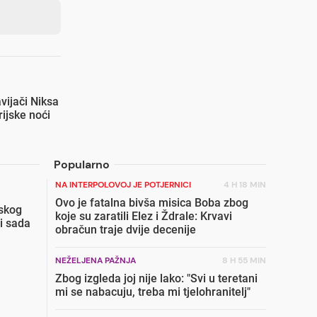
vijači Niksa
ijske noći
Popularno
NA INTERPOLOVOJ JE POTJERNICI
4 H 18 MIN
Ovo je fatalna bivša misica Boba zbog
skog
koje su zaratili Elez i Ždrale: Krvavi
i sada
obračun traje dvije decenije
NEŽELJENA PAŽNJA
8 H 55 MIN
Zbog izgleda joj nije lako: "Svi u teretani
mi se nabacuju, treba mi tjelohranitelj"