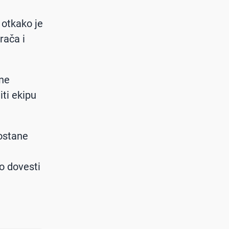
 otkako je
rača i
čne
iti ekipu
 ostane
vo dovesti