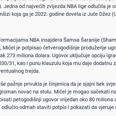
). Jedna od najvećih zvijezda NBA lige odlučila je o
anšizi koja ga je 2022. godine dovela iz Jute Džez (
formacijama NBA insajdera Šamsa Šaranije (Sha
, Mičel je potpisao četverogodišnje produženje ug
čak 273 miliona dolara. Ugovor uključuje opciju igr
30/31, kao i punu klauzulu koja mu daje dodatnu z
ventualnog trejda.
iše pažnje privukla je činjenica da je sjajni bek svj
groman novac na stolu. Mičel je mogao sačekati n
tpisati petogodišnji ugovor vrijedan oko 80 miliona 
je odlučio odmah staviti potpis i pokazati da vjeruje
.