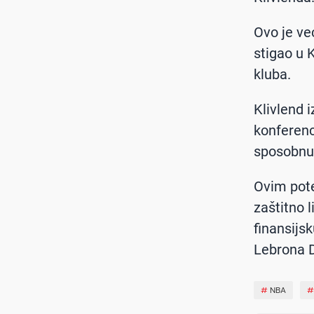
Ovo je ve
stigao u 
kluba.
Klivlend 
konferenc
sposobnu 
Ovim pote
zaštitno 
finansijs
Lebrona 
#
NBA