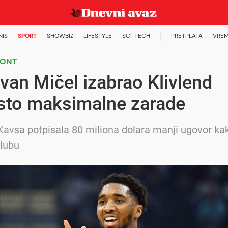
NIS
SPORT
SHOWBIZ
LIFESTYLE
SCI-TECH
PRETPLATA
VREM
KONT
an Mičel izabrao Klivlend
sto maksimalne zarade
Kavsa potpisala 80 miliona dolara manji ugovor kak
klubu