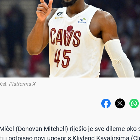
čel
.
Platforma X
ičel (Donovan Mitchell) riješio je sve dileme oko 
i i potpisao novi ugovor s Klivlend Kavalirsima (C