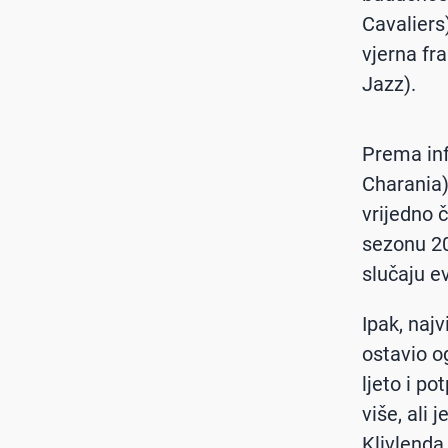
Cavaliers
vjerna fr
Jazz).
Prema in
Charania)
vrijedno 
sezonu 20
slučaju e
Ipak, najv
ostavio o
ljeto i po
više, ali 
Klivlenda