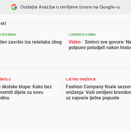
Dodajte Avaz.ba u omiljene izvore na Google-u.
sti
 ZVIJEDA
LUDNICA U NBA
en završio iza rešetaka zbog
Video
/
Snimci sve govore: Na
potpuno poludjeli nakon histor
 ŠKOLU
LJETNO SNIŽENJE
 školske klupe: Kako bez
Fashion Company finale sezon
premiti dijete za novu
sniženja: Vaši omiljeni brendov
odinu
uz najveće ljetne popuste