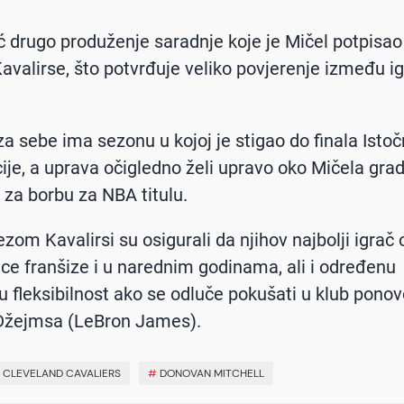
ć drugo produženje saradnje koje je Mičel potpisao
Kavalirse, što potvrđuje veliko povjerenje između ig
iza sebe ima sezonu u kojoj je stigao do finala Isto
ije, a uprava očigledno želi upravo oko Mičela grad
za borbu za NBA titulu.
zom Kavalirsi su osigurali da njihov najbolji igrač
lice franšize i u narednim godinama, ali i određenu
ku fleksibilnost ako se odluče pokušati u klub pono
Džejmsa (LeBron James).
#
CLEVELAND CAVALIERS
#
DONOVAN MITCHELL