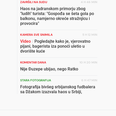
ZAVRŠILI NA SUDU
4 H 46 MIN
Haos na jadranskom primorju zbog
"ludih" turista: "Gospođa se šeta gola po
balkonu, namjerno okreće stražnjicu i
provocira"
KAMERA SVE SNIMILA
5 H 12 MIN
Video
/
Pogledajte kako je, vjerovatno
pijani, bagerista iza ponoći uletio u
dvorište kuće
KOMENTAR DANA
10 H 20 MIN
Nije Đuzepe ubijao, nego Ratko
STARA FOTOGRAFIJA
6 H 47 MIN
Fotografija bivšeg srbijanskog fudbalera
sa Džakom izazvala haos u Srbiji,
njegova supruga pobjesnila
SLUČAJ ŠOKIRAO KRAJINU
9 H 27 MIN
Ovo je Šefik Nadarević kojeg je usmrtio