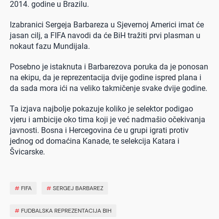
2014. godine u Brazilu.
Izabranici Sergeja Barbareza u Sjevernoj Americi imat će
jasan cilj, a FIFA navodi da će BiH tražiti prvi plasman u
nokaut fazu Mundijala.
Posebno je istaknuta i Barbarezova poruka da je ponosan
na ekipu, da je reprezentacija dvije godine ispred plana i
da sada mora ići na veliko takmičenje svake dvije godine.
Ta izjava najbolje pokazuje koliko je selektor podigao
vjeru i ambicije oko tima koji je već nadmašio očekivanja
javnosti. Bosna i Hercegovina će u grupi igrati protiv
jednog od domaćina Kanade, te selekcija Katara i
Švicarske.
#
FIFA
#
SERGEJ BARBAREZ
#
FUDBALSKA REPREZENTACIJA BIH