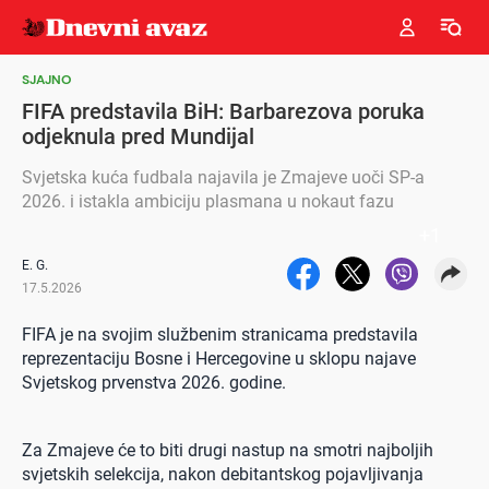
SJAJNO
FIFA predstavila BiH: Barbarezova poruka
odjeknula pred Mundijal
Svjetska kuća fudbala najavila je Zmajeve uoči SP-a
2026. i istakla ambiciju plasmana u nokaut fazu
+
1
E. G.
17.5.2026
FIFA je na svojim službenim stranicama predstavila
reprezentaciju Bosne i Hercegovine u sklopu najave
Svjetskog prvenstva 2026. godine.
Za Zmajeve će to biti drugi nastup na smotri najboljih
svjetskih selekcija, nakon debitantskog pojavljivanja