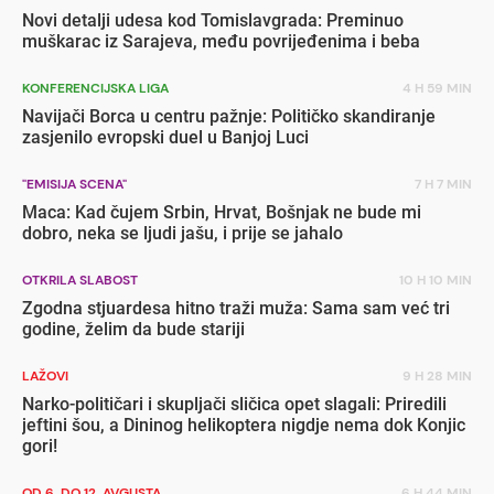
Novi detalji udesa kod Tomislavgrada: Preminuo
muškarac iz Sarajeva, među povrijeđenima i beba
KONFERENCIJSKA LIGA
4 H 59 MIN
Navijači Borca u centru pažnje: Političko skandiranje
zasjenilo evropski duel u Banjoj Luci
"EMISIJA SCENA"
7 H 7 MIN
Maca: Kad čujem Srbin, Hrvat, Bošnjak ne bude mi
dobro, neka se ljudi jašu, i prije se jahalo
OTKRILA SLABOST
10 H 10 MIN
Zgodna stjuardesa hitno traži muža: Sama sam već tri
godine, želim da bude stariji
LAŽOVI
9 H 28 MIN
Narko-političari i skupljači sličica opet slagali: Priredili
jeftini šou, a Dininog helikoptera nigdje nema dok Konjic
gori!
OD 6. DO 12. AVGUSTA
6 H 44 MIN