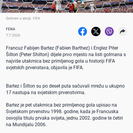
Golman u akciji
.
FIFA
FENA
7.7.2026
Francuz Fabijen Bartez (Fabien Barthez) i Englez Piter
Šilton (Peter Shilton) dijele prvo mjesto na listi golmana s
najviše utakmica bez primljenog gola u historiji FIFA
svjetskih prvenstava, objavila je FIFA.
Bartez i Šilton su po deset puta sačuvali mrežu u ukupno
17 nastupa na svjetskim prvenstvima.
Bartez je pet utakmica bez primljenog gola upisao na
Svjetskom prvenstvu 1998. godine, kada je Francuska
osvojila titulu prvaka svijeta, jednu 2002. godine te četiri
na Mundijalu 2006.