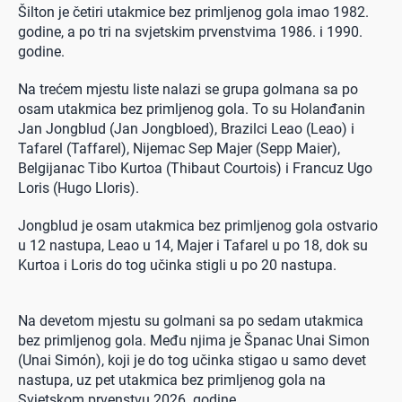
Šilton je četiri utakmice bez primljenog gola imao 1982.
godine, a po tri na svjetskim prvenstvima 1986. i 1990.
godine.
Na trećem mjestu liste nalazi se grupa golmana sa po
osam utakmica bez primljenog gola. To su Holanđanin
Jan Jongblud (Jan Jongbloed), Brazilci Leao (Leao) i
Tafarel (Taffarel), Nijemac Sep Majer (Sepp Maier),
Belgijanac Tibo Kurtoa (Thibaut Courtois) i Francuz Ugo
Loris (Hugo Lloris).
Jongblud je osam utakmica bez primljenog gola ostvario
u 12 nastupa, Leao u 14, Majer i Tafarel u po 18, dok su
Kurtoa i Loris do tog učinka stigli u po 20 nastupa.
Na devetom mjestu su golmani sa po sedam utakmica
bez primljenog gola. Među njima je Španac Unai Simon
(Unai Simón), koji je do tog učinka stigao u samo devet
nastupa, uz pet utakmica bez primljenog gola na
Svjetskom prvenstvu 2026. godine.