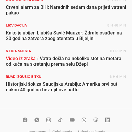
Crveni alarm za BiH: Narednih sedam dana prijeti vatreni
pakao
LIKVIDACIJA
8 H 48 MIN
Kako je ubijen Ljubiša Savić Mauzer: Ždrale osuđen na
20 godina zatvora zbog atentata u Bijeljini
S LICA MJESTA
11 H 3 MIN
Video iz zraka
/
Vatra došla na nekoliko stotina metara
od kuća na skretanju prema selu Džepi
RIJAD IZGUBIO BITKU
6 H 6 MIN
Historijski šok za Saudijsku Arabiju: Amerika prvi put
nakon 40 godina bez njihove nafte
Impressum
Oglašavanje
Uslovi korištenja