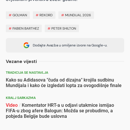
#
GOLMAN
#
REKORD
#
MUNDIJAL 2026
#
FABIEN BARTHEZ
#
PETER SHILTON
Dodajte Avaz.ba u omiljene izvore na Google-u.
Vezane vijesti
TRADICIJA SE NASTAVLJA
Kako su Adidasova "čuda od dizajna" krojila sudbinu
Mundijala i kako će izgledati lopta za ovogodišnje finale
KRALJ SARKAZMA
Video
/
Komentator HRT-a u odjavi utakmice ismijao
FIFA-u zbog afere Balogun: Možda se probudimo, a
pobjeda Belgije bude uslovna