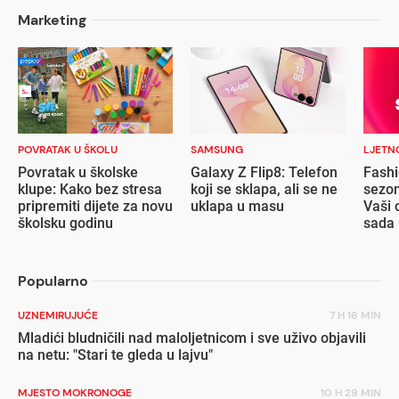
Marketing
POVRATAK U ŠKOLU
SAMSUNG
LJETN
Povratak u školske
Galaxy Z Flip8: Telefon
Fashi
klupe: Kako bez stresa
koji se sklapa, ali se ne
sezon
pripremiti dijete za novu
uklapa u masu
Vaši 
školsku godinu
sada 
popu
Popularno
UZNEMIRUJUĆE
7 H 16 MIN
Mladići bludničili nad maloljetnicom i sve uživo objavili
na netu: "Stari te gleda u lajvu"
MJESTO MOKRONOGE
10 H 29 MIN