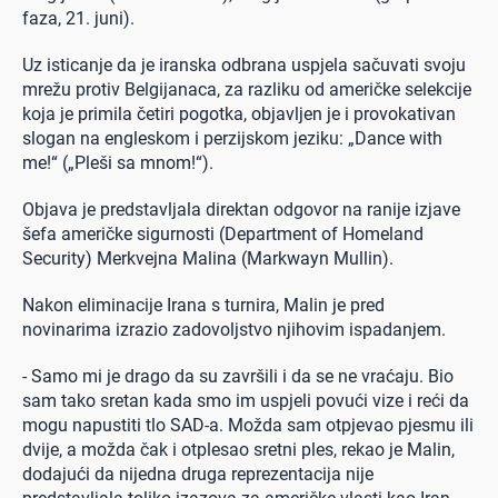
faza, 21. juni).
Uz isticanje da je iranska odbrana uspjela sačuvati svoju
mrežu protiv Belgijanaca, za razliku od američke selekcije
koja je primila četiri pogotka, objavljen je i provokativan
slogan na engleskom i perzijskom jeziku: „Dance with
me!“ („Pleši sa mnom!“).
Objava je predstavljala direktan odgovor na ranije izjave
šefa američke sigurnosti (Department of Homeland
Security) Merkvejna Malina (Markwayn Mullin).
Nakon eliminacije Irana s turnira, Malin je pred
novinarima izrazio zadovoljstvo njihovim ispadanjem.
- Samo mi je drago da su završili i da se ne vraćaju. Bio
sam tako sretan kada smo im uspjeli povući vize i reći da
mogu napustiti tlo SAD-a. Možda sam otpjevao pjesmu ili
dvije, a možda čak i otplesao sretni ples, rekao je Malin,
dodajući da nijedna druga reprezentacija nije