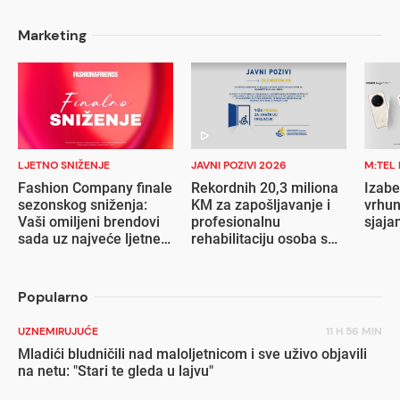
Marketing
LJETNO SNIŽENJE
JAVNI POZIVI 2026
M:TEL
Fashion Company finale
Rekordnih 20,3 miliona
Izabe
sezonskog sniženja:
KM za zapošljavanje i
vrhun
Vaši omiljeni brendovi
profesionalnu
sjaja
sada uz najveće ljetne
rehabilitaciju osoba s
popuste
invaliditetom
Popularno
UZNEMIRUJUĆE
11 H 56 MIN
Mladići bludničili nad maloljetnicom i sve uživo objavili
na netu: "Stari te gleda u lajvu"