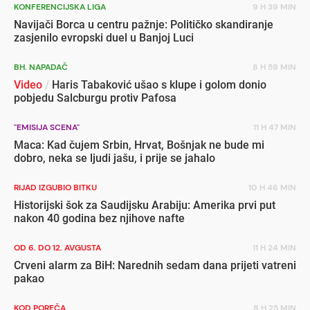
KONFERENCIJSKA LIGA
9 H 39 MIN
Navijači Borca u centru pažnje: Političko skandiranje
zasjenilo evropski duel u Banjoj Luci
BH. NAPADAČ
8 H 59 MIN
Video
/
Haris Tabaković ušao s klupe i golom donio
pobjedu Salcburgu protiv Pafosa
"EMISIJA SCENA"
11 H 47 MIN
Maca: Kad čujem Srbin, Hrvat, Bošnjak ne bude mi
dobro, neka se ljudi jašu, i prije se jahalo
RIJAD IZGUBIO BITKU
10 H 46 MIN
Historijski šok za Saudijsku Arabiju: Amerika prvi put
nakon 40 godina bez njihove nafte
OD 6. DO 12. AVGUSTA
11 H 24 MIN
Crveni alarm za BiH: Narednih sedam dana prijeti vatreni
pakao
KOD POREČA
8 H 25 MIN