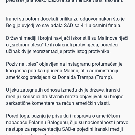
predstavljala toliko izazova za američke vlasti kao Iran.
Iranci su potom dočekali priliku za odgovor nakon što je
Belgija uvjerljivo savladala SAD sa 4:1 u osmini finala.
Državni mediji i brojni navijači iskoristili su Malinove riječi
o „sretnom plesu“ te ih okrenuli protiv njega, poredeći
učinak dvije reprezentacije protiv istog protivnika.
Poziv na „ples“ objavljen na Instagramu protumačen je
kao jasna poruka upućena Malinu, ali i administraciji
američkog predsjednika Donalda Trampa (Trump).
U jeku zategnutih odnosa između dvije države, iranski
mediji i korisnici društvenih mreža objavljivali su brojne
sarkastične komentare na račun američkih vlasti.
Pored toga, pažnju je privukla i rasprava o američkom
napadaču Folarinu Balogunu, čiju su nacionalnost i pravo
nastupa za reprezentaciju SAD-a pojedini iranski mediji