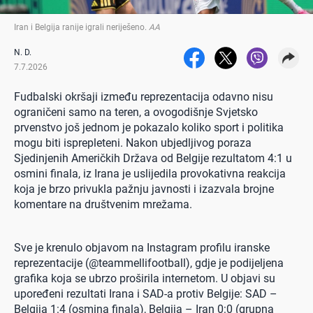
Iran i Belgija ranije igrali neriješeno
.
AA
N. D.
7.7.2026
Fudbalski okršaji između reprezentacija odavno nisu
ograničeni samo na teren, a ovogodišnje Svjetsko
prvenstvo još jednom je pokazalo koliko sport i politika
mogu biti isprepleteni. Nakon ubjedljivog poraza
Sjedinjenih Američkih Država od Belgije rezultatom 4:1 u
osmini finala, iz Irana je uslijedila provokativna reakcija
koja je brzo privukla pažnju javnosti i izazvala brojne
komentare na društvenim mrežama.
Sve je krenulo objavom na Instagram profilu iranske
reprezentacije (@teammellifootball), gdje je podijeljena
grafika koja se ubrzo proširila internetom. U objavi su
upoređeni rezultati Irana i SAD-a protiv Belgije: SAD –
Belgija 1:4 (osmina finala), Belgija – Iran 0:0 (grupna