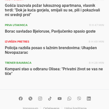
Gošća izazvala požar luksuznog apartmana, vlasnik
tvrdi: "Dok je kuća gorjela, smijali su se, pili i pokazivali
mi srednji prst"
PRVA UTAKMICA
11 H 47 MIN
Borac savladao Bjeloruse, Pavljučenko spasio goste
IZVRŠEN PRETRES
8 H 49 MIN
Policija razbila posao s lažnim brendovima: Uhapšen
Novopazarac
TRENER BAVARACA
8 H 28 MIN
Kompani stao u odbranu Olisea: "Privatni život se vas ne
tiče"
Impressum
Oglašavanje
Uslovi korištenja