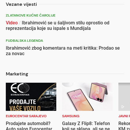
Vezane vijesti
ZLATANOVE KUĆNE ČAROLIJE
Video
/
Ibrahimović se u šaljivom stilu oprostio od
reprezentacija koje su ispale s Mundijala
FUDBALSKA LEGENDA
Ibrahimović zbog komentara na meti kritika: Prodao se
za novac
Marketing
EUROCENTAR SARAJEVO
SAMSUNG
JAVNI 
Prodajete automobil?
Galaxy Z Flip8: Telefon
Rekor
Auto salon Eurocentar
koji se sklapa, ali se ne
KM za