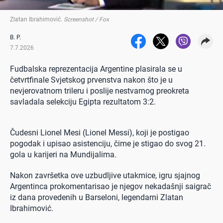
Zlatan Ibrahimović
.
Screenshot / Fox
B. P.
7.7.2026
Fudbalska reprezentacija Argentine plasirala se u
četvrtfinale Svjetskog prvenstva nakon što je u
nevjerovatnom trileru i poslije nestvarnog preokreta
savladala selekciju Egipta rezultatom 3:2.
Čudesni Lionel Mesi (Lionel Messi), koji je postigao
pogodak i upisao asistenciju, čime je stigao do svog 21.
gola u karijeri na Mundijalima.
Nakon završetka ove uzbudljive utakmice, igru sjajnog
Argentinca prokomentarisao je njegov nekadašnji saigrač
iz dana provedenih u Barseloni, legendarni Zlatan
Ibrahimović.