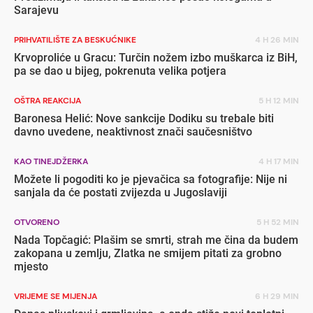
Sarajevu
PRIHVATILIŠTE ZA BESKUĆNIKE
4 H 26 MIN
Krvoproliće u Gracu: Turčin nožem izbo muškarca iz BiH,
pa se dao u bijeg, pokrenuta velika potjera
OŠTRA REAKCIJA
5 H 12 MIN
Baronesa Helić: Nove sankcije Dodiku su trebale biti
davno uvedene, neaktivnost znači saučesništvo
KAO TINEJDŽERKA
4 H 17 MIN
Možete li pogoditi ko je pjevačica sa fotografije: Nije ni
sanjala da će postati zvijezda u Jugoslaviji
OTVORENO
5 H 52 MIN
Nada Topčagić: Plašim se smrti, strah me čina da budem
zakopana u zemlju, Zlatka ne smijem pitati za grobno
mjesto
VRIJEME SE MIJENJA
6 H 29 MIN