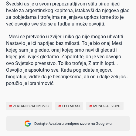
Švedski as je u svom prepoznatljivom stilu birao riječi
hvale za argentinskog kapitena, istakavši da njegova glad
za pobjedama i trofejima ne jenjava uprkos tome što je
već osvojio sve što se u fudbalu može osvojiti.
- Mesi se pretvorio u zvijer i niko ga nije mogao uhvatiti.
Nastavio je ići naprijed bez milosti. To je bio onaj Mesi
kojeg sam ja gledao, onaj kojeg smo navikli gledati i
kojeg još uvijek gledamo. Zapamtite, on je već osvojio
ovo Svjetsko prvenstvo. Toliko trofeja, Zlatnih lopti...
Osvojio je apsolutno sve. Kada pogledate njegovu
biografiju, vidite da je besprijekorna, ali on i dalje želi još -
poručio je Ibrahimović.
#
ZLATAN IBRAHIMOVIĆ
#
LEO MESSI
#
MUNDIJAL 2026
Dodajte Avaz.ba u omiljene izvore na Google-u.