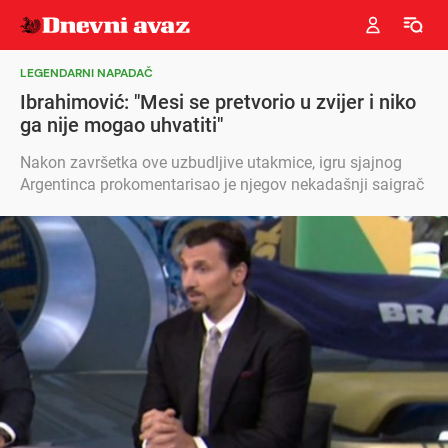
LEGENDARNI NAPADAČ
Ibrahimović: "Mesi se pretvorio u zvijer i niko
ga nije mogao uhvatiti"
Nakon završetka ove uzbudljive utakmice, igru sjajnog
Argentinca prokomentarisao je njegov nekadašnji saigrač