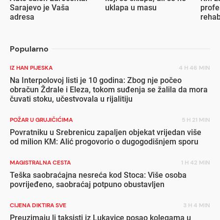
Sarajevo je Vaša
uklapa u masu
profe
adresa
rehab
inval
Popularno
IZ HAN PIJESKA
4 H 46 MIN
Na Interpolovoj listi je 10 godina: Zbog nje počeo
obračun Ždrale i Eleza, tokom suđenja se žalila da mora
čuvati stoku, učestvovala u rijalitiju
POŽAR U GRUJIČIĆIMA
5 H 21 MIN
Povratniku u Srebrenicu zapaljen objekat vrijedan više
od milion KM: Alić progovorio o dugogodišnjem sporu
MAGISTRALNA CESTA
1 H 42 MIN
Teška saobraćajna nesreća kod Stoca: Više osoba
povrijeđeno, saobraćaj potpuno obustavljen
CIJENA DIKTIRA SVE
3 H 4 MIN
Preuzimaju li taksisti iz Lukavice posao kolegama u