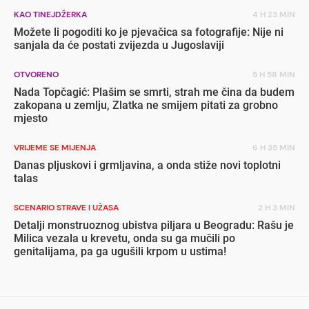
KAO TINEJDŽERKA
4 H 23 MIN
Možete li pogoditi ko je pjevačica sa fotografije: Nije ni
sanjala da će postati zvijezda u Jugoslaviji
OTVORENO
5 H 58 MIN
Nada Topčagić: Plašim se smrti, strah me čina da budem
zakopana u zemlju, Zlatka ne smijem pitati za grobno
mjesto
VRIJEME SE MIJENJA
6 H 35 MIN
Danas pljuskovi i grmljavina, a onda stiže novi toplotni
talas
SCENARIO STRAVE I UŽASA
2 H 3 MIN
Detalji monstruoznog ubistva piljara u Beogradu: Rašu je
Milica vezala u krevetu, onda su ga mučili po
genitalijama, pa ga ugušili krpom u ustima!