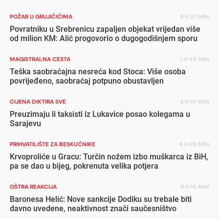
POŽAR U GRUJIČIĆIMA
5 H 27 MIN
Povratniku u Srebrenicu zapaljen objekat vrijedan više
od milion KM: Alić progovorio o dugogodišnjem sporu
MAGISTRALNA CESTA
1 H 48 MIN
Teška saobraćajna nesreća kod Stoca: Više osoba
povrijeđeno, saobraćaj potpuno obustavljen
CIJENA DIKTIRA SVE
3 H 10 MIN
Preuzimaju li taksisti iz Lukavice posao kolegama u
Sarajevu
PRIHVATILIŠTE ZA BESKUĆNIKE
4 H 32 MIN
Krvoproliće u Gracu: Turčin nožem izbo muškarca iz BiH,
pa se dao u bijeg, pokrenuta velika potjera
OŠTRA REAKCIJA
5 H 18 MIN
Baronesa Helić: Nove sankcije Dodiku su trebale biti
davno uvedene, neaktivnost znači saučesništvo