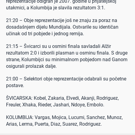
reprezentacije odigran je 2007. godine u prijateljskoj
utakmici, a Kolumbija je slavila rezultatom 3:1.
21:20 – Obje reprezentacije još ne znaju za poraz na
dosadašnjem dijelu Mundijala. Ostvarile su identičan
učinak od tri pobjede i jednog remija.
21:15 – Švicarci su u osmini finala savladali Alžir
rezultatom 2:0 i izborili plasman u osminu finala. S druge
strane, Kolumbijci su minimalnom pobjedom nad Ganom
osigurali prolazak dalje.
21:00 – Selektori obje reprezentacije odabrali su početne
postave.
ŠVICARSKA: Kobel, Zakaria, Elvedi, Akanji, Rodriguez,
Freuler, Xhaka, Rieder, Jashari, Ndoye, Embolo.
KOLUMBIJA: Vargas, Mojica, Lucumi, Sanchez, Munoz,
Arias, Lerma, Puerta, Diaz, Suarez, Rodriguez.