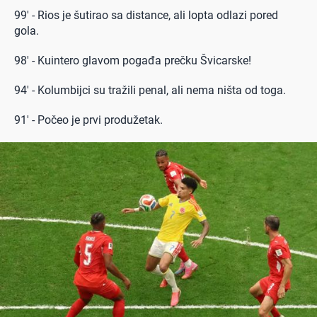
99' - Rios je šutirao sa distance, ali lopta odlazi pored
gola.
98' - Kuintero glavom pogađa prečku Švicarske!
94' - Kolumbijci su tražili penal, ali nema ništa od toga.
91' - Počeo je prvi produžetak.