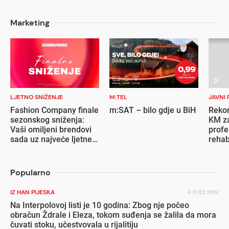
Marketing
LJETNO SNIŽENJE
M:TEL
JAVNI 
Fashion Company finale
m:SAT – bilo gdje u BiH
Rekor
sezonskog sniženja:
KM za
Vaši omiljeni brendovi
profe
sada uz najveće ljetne
rehab
popuste
inval
Popularno
IZ HAN PIJESKA
4 H 52 MIN
Na Interpolovoj listi je 10 godina: Zbog nje počeo
obračun Ždrale i Eleza, tokom suđenja se žalila da mora
čuvati stoku, učestvovala u rijalitiju