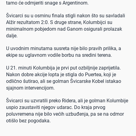
tamo će odmjeriti snage s Argentinom.
Švicarci su u osminu finala stigli nakon što su savladali
Alžir rezultatom 2:0. S druge strane, Kolumbijci su
minimalnom pobjedom nad Ganom osigurali prolazak
dalje.
U uvodnim minutama susreta nije bilo pravih prilika, a
ekipe su uglavnom vodile borbu na sredini terena.
U 21. minuti Kolumbija je prvi put ozbiljnije zaprijetila.
Nakon dobre akcije lopta je stigla do Puertea, koji je
odlično šutirao, ali se golman Švicarske Kobel istakao
sjajnom intervencijom.
Švicarci su uzvratili preko Ridera, ali je golman Kolumbije
uspio zaustaviti njegov udarac. Do kraja prvog
poluvremena nije bilo većih uzbuđenja, pa se na odmor
otišlo bez pogodaka.