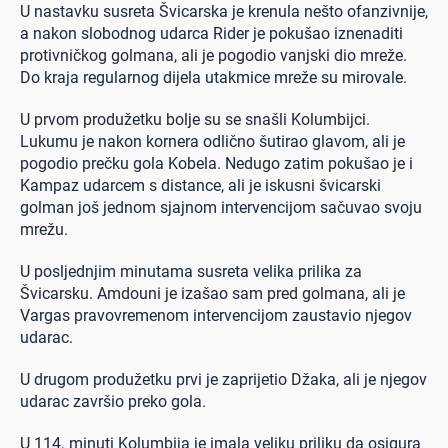
U nastavku susreta Švicarska je krenula nešto ofanzivnije,
a nakon slobodnog udarca Rider je pokušao iznenaditi
protivničkog golmana, ali je pogodio vanjski dio mreže.
Do kraja regularnog dijela utakmice mreže su mirovale.
U prvom produžetku bolje su se snašli Kolumbijci.
Lukumu je nakon kornera odlično šutirao glavom, ali je
pogodio prečku gola Kobela. Nedugo zatim pokušao je i
Kampaz udarcem s distance, ali je iskusni švicarski
golman još jednom sjajnom intervencijom sačuvao svoju
mrežu.
U posljednjim minutama susreta velika prilika za
Švicarsku. Amdouni je izašao sam pred golmana, ali je
Vargas pravovremenom intervencijom zaustavio njegov
udarac.
U drugom produžetku prvi je zaprijetio Džaka, ali je njegov
udarac završio preko gola.
U 114. minuti Kolumbija je imala veliku priliku da osigura