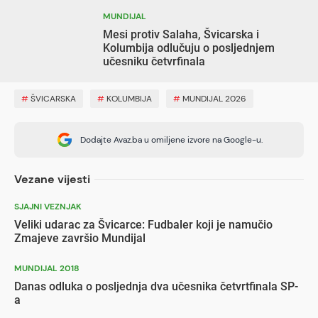
MUNDIJAL
Mesi protiv Salaha, Švicarska i
Kolumbija odlučuju o posljednjem
učesniku četvrfinala
#
ŠVICARSKA
#
KOLUMBIJA
#
MUNDIJAL 2026
Dodajte Avaz.ba u omiljene izvore na Google-u.
Vezane vijesti
SJAJNI VEZNJAK
Veliki udarac za Švicarce: Fudbaler koji je namučio
Zmajeve završio Mundijal
MUNDIJAL 2018
Danas odluka o posljednja dva učesnika četvrtfinala SP-
a