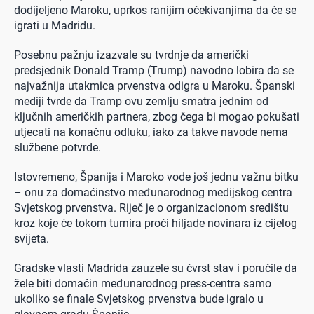
dodijeljeno Maroku, uprkos ranijim očekivanjima da će se
igrati u Madridu.
Posebnu pažnju izazvale su tvrdnje da američki
predsjednik Donald Tramp (Trump) navodno lobira da se
najvažnija utakmica prvenstva odigra u Maroku. Španski
mediji tvrde da Tramp ovu zemlju smatra jednim od
ključnih američkih partnera, zbog čega bi mogao pokušati
utjecati na konačnu odluku, iako za takve navode nema
službene potvrde.
Istovremeno, Španija i Maroko vode još jednu važnu bitku
– onu za domaćinstvo međunarodnog medijskog centra
Svjetskog prvenstva. Riječ je o organizacionom središtu
kroz koje će tokom turnira proći hiljade novinara iz cijelog
svijeta.
Gradske vlasti Madrida zauzele su čvrst stav i poručile da
žele biti domaćin međunarodnog press-centra samo
ukoliko se finale Svjetskog prvenstva bude igralo u