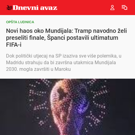
OPŠTA LUDNICA
Novi haos oko Mundijala: Tramp navodno želi
preseliti finale, Španci postavili ultimatum
FIFA-i
Dok politički utjecaj na SP izaziva sve više polemika, u
Madridu strahuju da bi završna utakmica Mundijala
2030. mogla završiti u Maroku