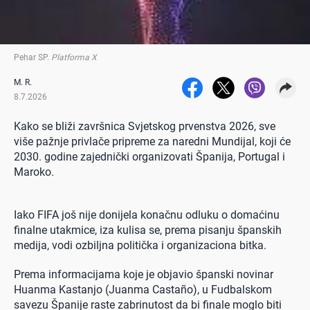
Pehar SP
.
Platforma X
M. R.
8.7.2026
Kako se bliži završnica Svjetskog prvenstva 2026, sve
više pažnje privlače pripreme za naredni Mundijal, koji će
2030. godine zajednički organizovati Španija, Portugal i
Maroko.
Iako FIFA još nije donijela konačnu odluku o domaćinu
finalne utakmice, iza kulisa se, prema pisanju španskih
medija, vodi ozbiljna politička i organizaciona bitka.
Prema informacijama koje je objavio španski novinar
Huanma Kastanjo (Juanma Castaño), u Fudbalskom
savezu Španije raste zabrinutost da bi finale moglo biti