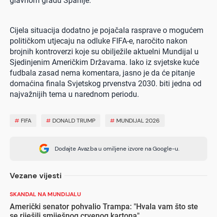
glavnom gradu Španije.
Cijela situacija dodatno je pojačala rasprave o mogućem
političkom utjecaju na odluke FIFA-e, naročito nakon
brojnih kontroverzi koje su obilježile aktuelni Mundijal u
Sjedinjenim Američkim Državama. Iako iz svjetske kuće
fudbala zasad nema komentara, jasno je da će pitanje
domaćina finala Svjetskog prvenstva 2030. biti jedna od
najvažnijih tema u narednom periodu.
#
FIFA
#
DONALD TRUMP
#
MUNDIJAL 2026
Dodajte Avaz.ba u omiljene izvore na Google-u.
Vezane vijesti
SKANDAL NA MUNDIJALU
Američki senator pohvalio Trampa: "Hvala vam što ste
se riješili smiješnog crvenog kartona"