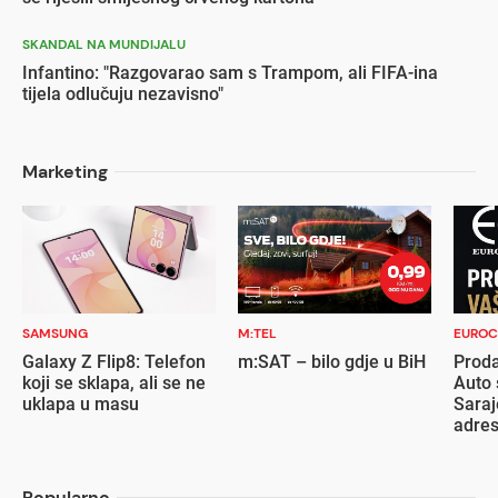
SKANDAL NA MUNDIJALU
Infantino: "Razgovarao sam s Trampom, ali FIFA-ina
tijela odlučuju nezavisno"
Marketing
SAMSUNG
M:TEL
EUROC
Galaxy Z Flip8: Telefon
m:SAT – bilo gdje u BiH
Proda
koji se sklapa, ali se ne
Auto 
uklapa u masu
Saraj
adre
Popularno