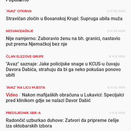
"AVAZ" OTKRIVA
2 H 59 MIN
Stravičan zločin u Bosanskoj Krupi: Supruga ubila muža
NESVAKIDAŠNJE
3 H 34 MIN
Nije namjerno: Zaboravio ženu na bh. granici, nastavio
put prema Njemačkoj bez nje
ČLAN ELEZOVE GRUPE
9 H 6 MIN
"Avaz" saznaje: Jake policijske snage u KCUS-u čuvaju
Davora Dabića, strahuju da bi ga neko pokušao ponovo
ubiti
"AVAZ" NA LICU MJESTA
8 H 10 MIN
Video
/
Nakon mafijaških obračuna u Lukavici: Specijalci
pred klinikom gdje se nalazi Davor Dabić
PREDSJEDNIK SBB-A
5 H 6 MIN
Radončić uzburkao duhove: Zatvori da pripreme ćelije
iza oktobarskih izbora