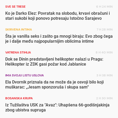
SVE SE TRESE
6 H 24 MIN
Ko je Darko Elez: Povratak na slobodu, krvavi obračuni i
stari sukobi koji ponovo potresaju Istočno Sarajevo
SKRIVENA INTIMA
7 H 28 MIN
Šta je vanilla seks i zašto ga mnogi biraju: Evo zbog čega
je i dalje među najpopularnijim oblicima intime
VATRENA STIHIJA
8 H 40 MIN
Dok se Dinin predstavljeni helikopter nalazi u Pragu:
Helikopter iz ZDK gasi požar kod Jablanice
IMA SVOJU LISTU USLOVA
3 H 38 MIN
Ela Dvornik priznala da ne može da je osvoji bilo koji
muškarac: „Jesam sponzoruša i skupa sam“
BOSANSKA KRUPA
2 H 30 MIN
Iz Tužilaštva USK za "Avaz": Uhapšena 66-godišnjakinja
zbog ubistva supruga