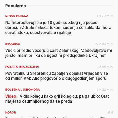
Popularno
IZ HAN PIJESKA
1 H 20 MIN
Na Interpolovoj listi je 10 godina: Zbog nje počeo
obračun Ždrale i Eleza, tokom suđenja se žalila da mora
čuvati stoku, učestvovala u rijalitiju
BEOGRAD
10 H 53 MIN
Vučić priredio večeru u čast Zelenskog: "Zadovoljstvo mi
je što imam priliku da ugostim predsjednika Ukrajine"
POŽAR U GRUJIČIĆIMA
1 H 55 MIN
Povratniku u Srebrenicu zapaljen objekat vrijedan više
od milion KM: Alić progovorio o dugogodišnjem sporu
BOLESNA LJUBOMORA
9 H 22 MIN
Video
/
Vidio kolegu kako grli kolegicu, pa ga ubio: Otac
natjerao osumnjičenog da se preda
HOROR
11 H