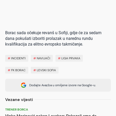
Borac sada očekuje revanš u Sofiji, gdje će za sedam
dana pokušati izboriti prolazak u narednu rundu
kvalifikacija za elitno evropsko takmičenje.
#
INCIDENTI
#
NAVIJAČI
#
LIGA PRVAKA
#
FK BORAC
#
LEVSKI SOFIA
Dodajte Avaz.ba u omiljene izvore na Google-u.
Vezane vijesti
TRENER BORCA