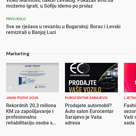
Vinko Marinović nakon Levskog: Pokazali smo da
možemo igrati, u Sofiju idemo po prolaz
PRVO KOLO
Sve se rješava u revanšu u Bugarskoj: Borac i Levski
remizirali u Banjoj Luci
Marketing
JAVNI POZIVI 2026
EUROCENTAR SARAJEVO
LJETN
Rekordnih 20,3 miliona
Prodajete automobil?
Fashi
KM za zapošljavanje i
Auto salon Eurocentar
sezon
profesionalnu
Sarajevo je Vaša
Vaši 
rehabilitaciju osoba s
adresa
sada 
invaliditetom
popu