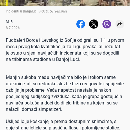
Incidenti u Banjaluci
.
FOTO: Screenshot
M. R.
8.7.2026
Fudbaleri Borca i Levskog iz Sofije odigrali su 1:1 u prvom
meču prvog kola kvalifikacija za Ligu prvaka, ali rezultat
je ostao u sjeni navijačkih incidenata koji su se dogodili
na tribinama stadiona u Banjoj Luci.
Manjih sukoba među navijačima bilo je i tokom same
utakmice, ali su redarske službe brzo reagovale i spriječile
ozbiljnije probleme. Veća napetost nastala je nakon
posljednjeg sudijskog zvižduka, kada je grupa gostujućih
navijača pokušala doći do dijela tribine na kojem su se
nalazili domaći simpatizeri.
Uslijedilo je koškanje, a prema dostupnim snimcima, s
obje strane letjele su plastične flaše i polomljene stolice.