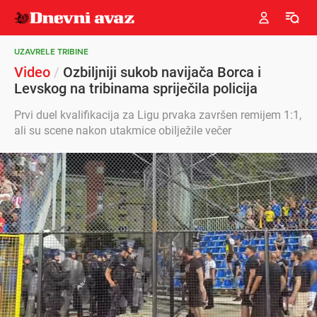
UZAVRELE TRIBINE
Video
/
Ozbiljniji sukob navijača Borca i
Levskog na tribinama spriječila policija
Prvi duel kvalifikacija za Ligu prvaka završen remijem 1:1,
ali su scene nakon utakmice obilježile večer