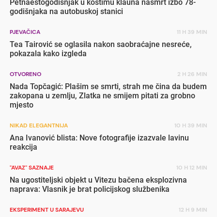
Petnaestogodišnjak u kostimu klauna nasmrt izbo 78-
godišnjaka na autobuskoj stanici
PJEVAČICA
11 H 39 MIN
Tea Tairović se oglasila nakon saobraćajne nesreće,
pokazala kako izgleda
OTVORENO
2 H 26 MIN
Nada Topčagić: Plašim se smrti, strah me čina da budem
zakopana u zemlju, Zlatka ne smijem pitati za grobno
mjesto
NIKAD ELEGANTNIJA
10 H 39 MIN
Ana Ivanović blista: Nove fotografije izazvale lavinu
reakcija
"AVAZ" SAZNAJE
10 H 12 MIN
Na ugostiteljski objekt u Vitezu bačena eksplozivna
naprava: Vlasnik je brat policijskog službenika
EKSPERIMENT U SARAJEVU
12 H 9 MIN