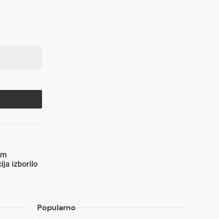
im
ja izborilo
Popularno