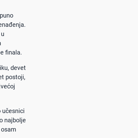
tpuno
nenađenja.
 u
m
 finala.
liku, devet
t postoji,
jvećoj
 učesnici
o najbolje
u osam