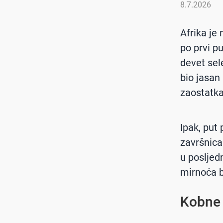
8.7.2026
Afrika je 
po prvi pu
devet sel
bio jasan
zaostatka
Ipak, put
završnica
u posljed
mirnoća b
Kobne 