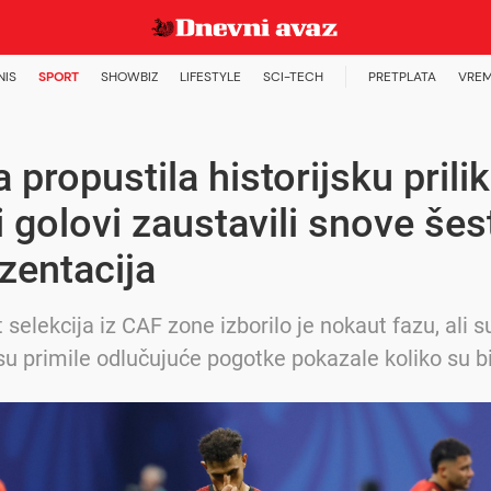
NIS
SPORT
SHOWBIZ
LIFESTYLE
SCI-TECH
PRETPLATA
VREM
a propustila historijsku prilik
 golovi zaustavili snove šes
zentacija
 selekcija iz CAF zone izborilo je nokaut fazu, ali 
su primile odlučujuće pogotke pokazale koliko su bi