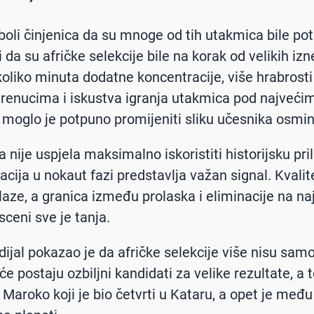
oli činjenica da su mnoge od tih utakmica bile po
 da su afričke selekcije bile na korak od velikih iz
liko minuta dodatne koncentracije, više hrabrosti
trenucima i iskustva igranja utakmica pod najveći
 moglo je potpuno promijeniti sliku učesnika osmine
a nije uspjela maksimalno iskoristiti historijsku pri
cija u nokaut fazi predstavlja važan signal. Kvalite
olaze, a granica između prolaska i eliminacije na na
sceni sve je tanja.
ijal pokazao je da afričke selekcije više nisu samo
e postaju ozbiljni kandidati za velike rezultate, a t
 Maroko koji je bio četvrti u Kataru, a opet je međ