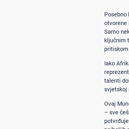
Posebno b
otvorene i
Samo neko
ključnim 
pritiskom
Iako Afrik
reprezenta
talenti d
svjetskoj 
Ovaj Mund
– sve češć
potvrđuje