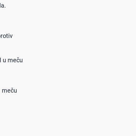
la.
rotiv
ol u meču
 u meču