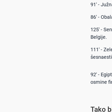
91' - Juž
86' - Oba
125' - Se
Belgije.
111' - Ze
šesnaesti
92' - Egi
osmine fi
Tako b