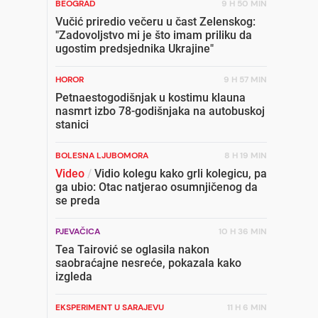
BEOGRAD
9 H 50 MIN
Vučić priredio večeru u čast Zelenskog:
"Zadovoljstvo mi je što imam priliku da
ugostim predsjednika Ukrajine"
HOROR
9 H 57 MIN
Petnaestogodišnjak u kostimu klauna
nasmrt izbo 78-godišnjaka na autobuskoj
stanici
BOLESNA LJUBOMORA
8 H 19 MIN
Video
/
Vidio kolegu kako grli kolegicu, pa
ga ubio: Otac natjerao osumnjičenog da
se preda
PJEVAČICA
10 H 36 MIN
Tea Tairović se oglasila nakon
saobraćajne nesreće, pokazala kako
izgleda
EKSPERIMENT U SARAJEVU
11 H 6 MIN