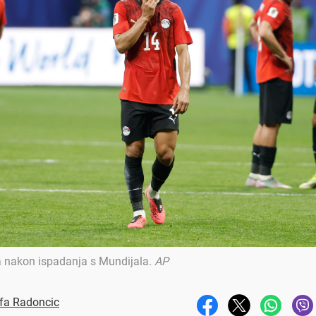
ta nakon ispadanja s Mundijala
.
AP
fa Radoncic