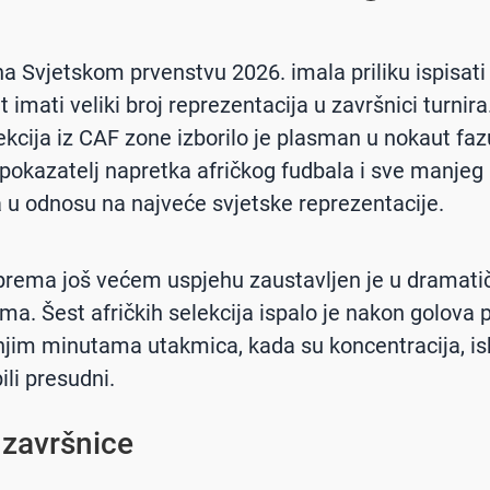
na Svjetskom prvenstvu 2026. imala priliku ispisati h
t imati veliki broj reprezentacija u završnici turnir
ekcija iz CAF zone izborilo je plasman u nokaut fazu
 pokazatelj napretka afričkog fudbala i sve manjeg
 u odnosu na najveće svjetske reprezentacije.
 prema još većem uspjehu zaustavljen je u dramat
ma. Šest afričkih selekcija ispalo je nakon golova 
njim minutama utakmica, kada su koncentracija, is
ili presudni.
završnice