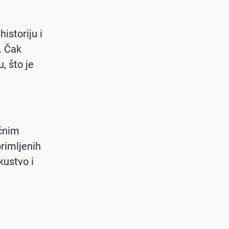
istoriju i
a. Čak
, što je
ičnim
primljenih
kustvo i