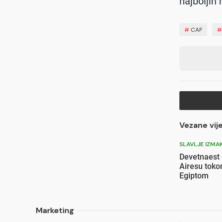
najboljih 
#
CAF
Vezane vije
SLAVLJE IZMA
Devetnaest
Airesu toko
Egiptom
Marketing