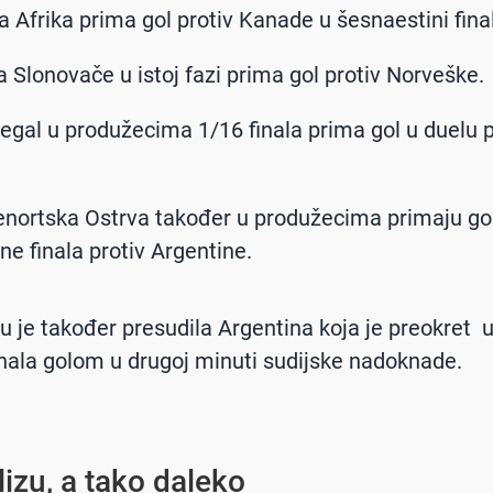
na Afrika prima gol protiv Kanade u šesnaestini fina
la Slonovače u istoj fazi prima gol protiv Norveške.
negal u produžecima 1/16 finala prima gol u duelu p
lenortska Ostrva također u produžecima primaju g
ne finala protiv Argentine.
ptu je također presudila Argentina koja je preokret
nala golom u drugoj minuti sudijske nadoknade.
lizu, a tako daleko