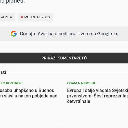
na planeti.
#
AFRIKA
#
MUNDIJAL 2026
Dodajte Avaz.ba u omiljene izvore na Google-u.
PRIKAŽI KOMENTARE (1)
sti
KLO KONTROLI
OSAM NAJBOLJIH
 osoba uhapšeno u Buenos
Evropa i dalje vladala Svjetsk
m slavlja nakon pobjede nad
prvenstvom: Šest reprezentaci
četvrtfinale