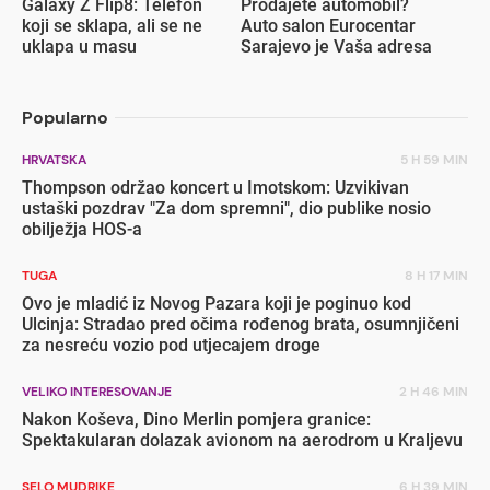
Galaxy Z Flip8: Telefon
Prodajete automobil?
koji se sklapa, ali se ne
Auto salon Eurocentar
uklapa u masu
Sarajevo je Vaša adresa
Popularno
HRVATSKA
5 H 59 MIN
Thompson održao koncert u Imotskom: Uzvikivan
ustaški pozdrav "Za dom spremni", dio publike nosio
obilježja HOS-a
TUGA
8 H 17 MIN
Ovo je mladić iz Novog Pazara koji je poginuo kod
Ulcinja: Stradao pred očima rođenog brata, osumnjičeni
za nesreću vozio pod utjecajem droge
VELIKO INTERESOVANJE
2 H 46 MIN
Nakon Koševa, Dino Merlin pomjera granice:
Spektakularan dolazak avionom na aerodrom u Kraljevu
SELO MUDRIKE
6 H 39 MIN