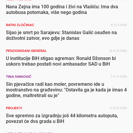
Nana Zejna ima 100 godina i živi na Vlašiću: Ima dva
autobusa potomaka, više nego godina
RATNI ZLOČINAC
8 H 3 MIN
Sijao je smrt po Sarajevu: Stanislav Galić osuđen na
doživotni zatvor, evo gdje je danas
PENZIONISANI GENERAL
6 H 15 MIN
U institucije BiH stigao agreman: Ronald Džonson bi
uskoro trebao postati novi ambasador SAD u BiH
TINA IVANOVIĆ
7 H 17 MIN
Sin pjevačice radi kao moler, povremeno ide u
inostranstvo na građevinu: "Ostavila ga je kada je imao 4
godine, maltretirali su je"
PROJEKTI
4 H 13 MIN
Sve spremno za izgradnju još 44 kilometra autoputa,
povezat će dva grada u BiH