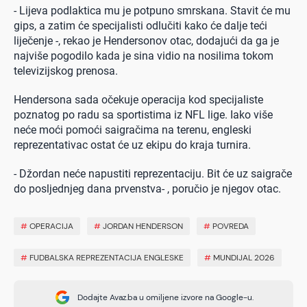
- Lijeva podlaktica mu je potpuno smrskana. Stavit će mu
gips, a zatim će specijalisti odlučiti kako će dalje teći
liječenje -, rekao je Hendersonov otac, dodajući da ga je
najviše pogodilo kada je sina vidio na nosilima tokom
televizijskog prenosa.
Hendersona sada očekuje operacija kod specijaliste
poznatog po radu sa sportistima iz NFL lige. Iako više
neće moći pomoći saigračima na terenu, engleski
reprezentativac ostat će uz ekipu do kraja turnira.
- Džordan neće napustiti reprezentaciju. Bit će uz saigrače
do posljednjeg dana prvenstva- , poručio je njegov otac.
#
OPERACIJA
#
JORDAN HENDERSON
#
POVREDA
#
FUDBALSKA REPREZENTACIJA ENGLESKE
#
MUNDIJAL 2026
Dodajte Avaz.ba u omiljene izvore na Google-u.