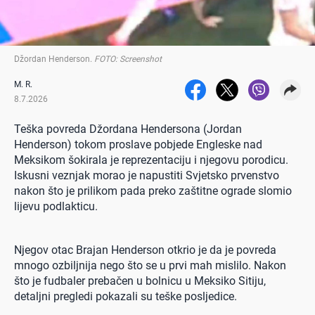
Džordan Henderson
.
FOTO: Screenshot
M. R.
8.7.2026
Teška povreda Džordana Hendersona (Jordan
Henderson) tokom proslave pobjede Engleske nad
Meksikom šokirala je reprezentaciju i njegovu porodicu.
Iskusni veznjak morao je napustiti Svjetsko prvenstvo
nakon što je prilikom pada preko zaštitne ograde slomio
lijevu podlakticu.
Njegov otac Brajan Henderson otkrio je da je povreda
mnogo ozbiljnija nego što se u prvi mah mislilo. Nakon
što je fudbaler prebačen u bolnicu u Meksiko Sitiju,
detaljni pregledi pokazali su teške posljedice.