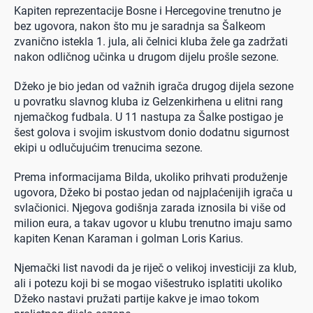
Kapiten reprezentacije Bosne i Hercegovine trenutno je
bez ugovora, nakon što mu je saradnja sa Šalkeom
zvanično istekla 1. jula, ali čelnici kluba žele ga zadržati
nakon odličnog učinka u drugom dijelu prošle sezone.
Džeko je bio jedan od važnih igrača drugog dijela sezone
u povratku slavnog kluba iz Gelzenkirhena u elitni rang
njemačkog fudbala. U 11 nastupa za Šalke postigao je
šest golova i svojim iskustvom donio dodatnu sigurnost
ekipi u odlučujućim trenucima sezone.
Prema informacijama Bilda, ukoliko prihvati produženje
ugovora, Džeko bi postao jedan od najplaćenijih igrača u
svlačionici. Njegova godišnja zarada iznosila bi više od
milion eura, a takav ugovor u klubu trenutno imaju samo
kapiten Kenan Karaman i golman Loris Karius.
Njemački list navodi da je riječ o velikoj investiciji za klub,
ali i potezu koji bi se mogao višestruko isplatiti ukoliko
Džeko nastavi pružati partije kakve je imao tokom