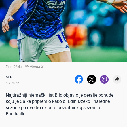
Edin Džeko
.
Platforma X
M. R.
8.7.2026
Najtiražniji njemački list Bild objavio je detalje ponude
koju je Šalke pripremio kako bi Edin Džeko i naredne
sezone predvodio ekipu u povratničkoj sezoni u
Bundesligi.