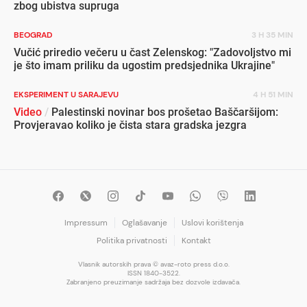
zbog ubistva supruga
BEOGRAD
3 H 35 MIN
Vučić priredio večeru u čast Zelenskog: "Zadovoljstvo mi
je što imam priliku da ugostim predsjednika Ukrajine"
EKSPERIMENT U SARAJEVU
4 H 51 MIN
Video
/
Palestinski novinar bos prošetao Baščaršijom:
Provjeravao koliko je čista stara gradska jezgra
Impressum
Oglašavanje
Uslovi korištenja
Politika privatnosti
Kontakt
Vlasnik autorskih prava © avaz-roto press d.o.o.
ISSN 1840-3522.
Zabranjeno preuzimanje sadržaja bez dozvole izdavača.