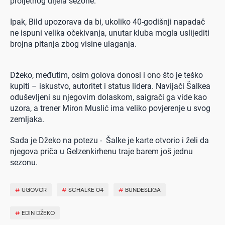
proljetnog dijela sezone.
Ipak, Bild upozorava da bi, ukoliko 40-godišnji napadač
ne ispuni velika očekivanja, unutar kluba mogla uslijediti
brojna pitanja zbog visine ulaganja.
Džeko, međutim, osim golova donosi i ono što je teško
kupiti – iskustvo, autoritet i status lidera. Navijači Šalkea
oduševljeni su njegovim dolaskom, saigrači ga vide kao
uzora, a trener Miron Muslić ima veliko povjerenje u svog
zemljaka.
Sada je Džeko na potezu - Šalke je karte otvorio i želi da
njegova priča u Gelzenkirhenu traje barem još jednu
sezonu.
#
UGOVOR
#
SCHALKE 04
#
BUNDESLIGA
#
EDIN DŽEKO