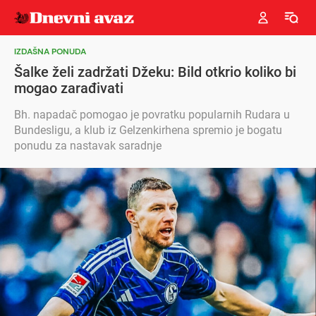
IZDAŠNA PONUDA
Šalke želi zadržati Džeku: Bild otkrio koliko bi
mogao zarađivati
Bh. napadač pomogao je povratku popularnih Rudara u
Bundesligu, a klub iz Gelzenkirhena spremio je bogatu
ponudu za nastavak saradnje