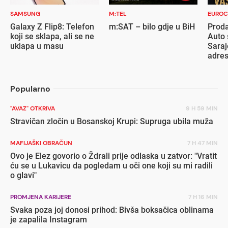
SAMSUNG
M:TEL
EUROC
Galaxy Z Flip8: Telefon
m:SAT – bilo gdje u BiH
Proda
koji se sklapa, ali se ne
Auto 
uklapa u masu
Saraj
adre
Popularno
"AVAZ" OTKRIVA
9 H 59 MIN
Stravičan zločin u Bosanskoj Krupi: Supruga ubila muža
MAFIJAŠKI OBRAČUN
7 H 47 MIN
Ovo je Elez govorio o Ždrali prije odlaska u zatvor: "Vratit
ću se u Lukavicu da pogledam u oči one koji su mi radili
o glavi"
PROMJENA KARIJERE
7 H 16 MIN
Svaka poza joj donosi prihod: Bivša boksačica oblinama
je zapalila Instagram