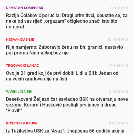
DIREKTAN KOMENTAR
8 H 13 MIN
Razija Čolaković poručila: Dragi primitivci, opustite se, za
neke od vas riječ „orgazam“ očigledno znači isto što i
nemoral
NESVAKIDAŠNJE
10 H 34 MIN
Nije namjerno: Zaboravio ženu na bh. granici, nastavio
put prema Njemačkoj bez nje
TRGOVAČKI LANAC
7 H 42 MIN
Ovo je 21 grad koji će prvi dobiti Lidl u BiH: Jedan od
najvećih gradova nije na listi
WWIN LIGA BIH
6 H 34 MIN
Desetkovani Željezničar savladao BSK na otvaranju nove
sezone, Korora i Husković postigli prvijence u dresu
"Plavih"
BOSANSKA KRUPA
9 H 30 MIN
Iz Tužilaštva USK za "Avaz": Uhapšena 66-godišnjakinja