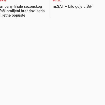
ŽENJE
M:TEL
ompany finale sezonskog
m:SAT – bilo gdje u BiH
Vaši omiljeni brendovi sada
 ljetne popuste