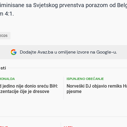
iminisane sa Svjetskog prvenstva porazom od Belg
m 4:1.
2026
Dodajte Avaz.ba u omiljene izvore na Google-u.
sti
RONALDA
ISPUNJENO OBEĆANJE
jedino nije donio sreću BiH:
Norveški DJ objavio remiks 
zentacije čije je dresove
pjesme