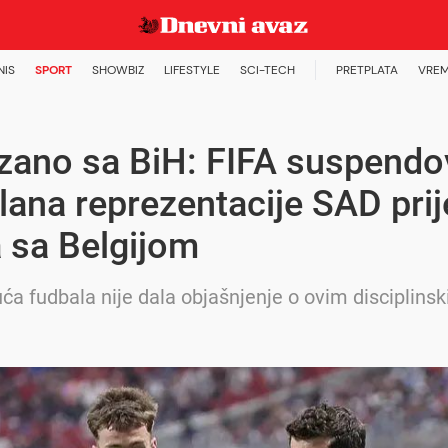
NIS
SPORT
SHOWBIZ
LIFESTYLE
SCI-TECH
PRETPLATA
VREM
zano sa BiH: FIFA suspendo
lana reprezentacije SAD prij
 sa Belgijom
ća fudbala nije dala objašnjenje o ovim disciplins