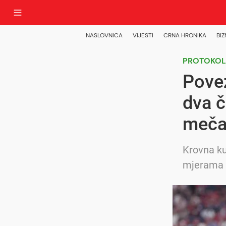
NASLOVNICA
VIJESTI
CRNA HRONIKA
BIZ
PROTOKOL
Pove
dva č
meča
Krovna ku
mjerama