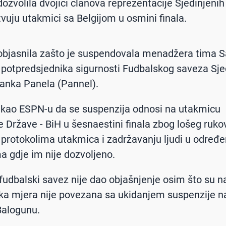
 dozvolila dvojici članova reprezentacije Sjedinjeni
tvuju utakmici sa Belgijom u osmini finala.
 objasnila zašto je suspendovala menadžera tima
 potpredsjednika sigurnosti Fudbalskog saveza Sje
anka Panela (Pannel).
rekao ESPN-u da se suspenzija odnosi na utakmicu
e Države - BiH u šesnaestini finala zbog lošeg ruko
 protokolima utakmica i zadržavanju ljudi u određ
a gdje im nije dozvoljeno.
fudbalski savez nije dao objašnjenje osim što su n
ska mjera nije povezana sa ukidanjem suspenzije 
Balogunu.