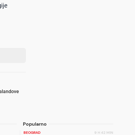
ije
Halandove
Popularno
BEOGRAD
9 H 42 MIN