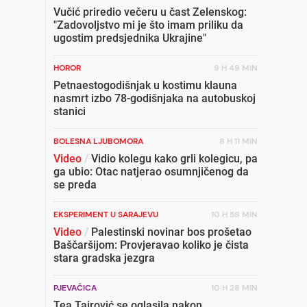
Vučić priredio večeru u čast Zelenskog:
"Zadovoljstvo mi je što imam priliku da
ugostim predsjednika Ukrajine"
HOROR
9 H 49 MIN
Petnaestogodišnjak u kostimu klauna
nasmrt izbo 78-godišnjaka na autobuskoj
stanici
BOLESNA LJUBOMORA
8 H 11 MIN
Video
/
Vidio kolegu kako grli kolegicu, pa
ga ubio: Otac natjerao osumnjičenog da
se preda
EKSPERIMENT U SARAJEVU
10 H 58 MIN
Video
/
Palestinski novinar bos prošetao
Baščaršijom: Provjeravao koliko je čista
stara gradska jezgra
PJEVAČICA
10 H 28 MIN
Tea Tairović se oglasila nakon