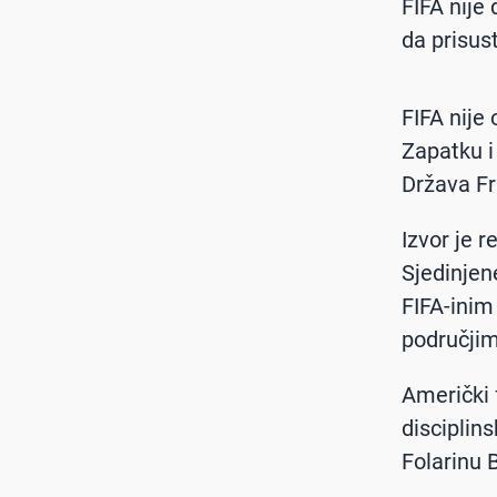
FIFA nije
da prisus
FIFA nije
Zapatku i
Država Fr
Izvor je 
Sjedinjen
FIFA-inim
područjim
Američki 
disciplin
Folarinu 