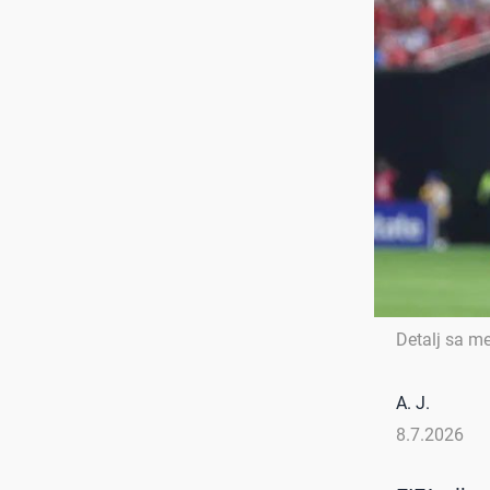
Detalj sa me
A. J.
8.7.2026