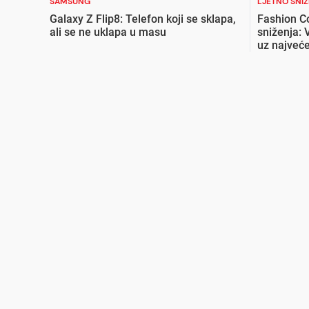
SAMSUNG
LJETNO SNI
Galaxy Z Flip8: Telefon koji se sklapa,
Fashion C
ali se ne uklapa u masu
sniženja: 
uz najveće