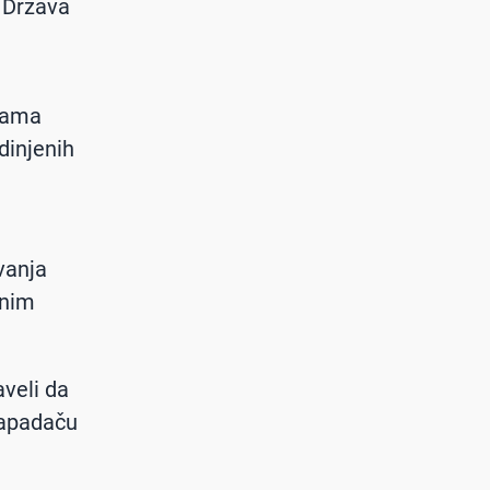
h Država
 Sama
dinjenih
vanja
enim
aveli da
napadaču