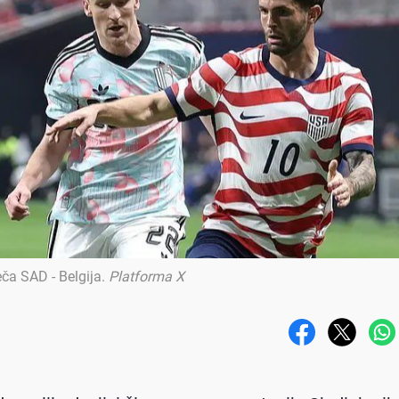
ča SAD - Belgija
.
Platforma X