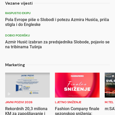
Vezane vijesti
RASPUSTIO EKIPU
Pola Evrope piše o Slobodi i potezu Azmira Husića, priča
stigla i do Engleske
DOBIO PODRŠKU
Azmir Husić izabran za predsjednika Slobode, pojavio se
na tribinama Tušnja
Marketing
JAVNI POZIVI 2026
LJETNO SNIŽENJE
M:TEL
Rekordnih 20,3 miliona
Fashion Company finale
m:SAT
KM za zapošljavanje i
sezonskog sniženja: