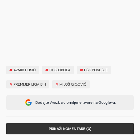
#
AZMIR HUSIĆ
#
FK SLOBODA
#
HŠK POSUŠJE
#
PREMIJER LIGA BIH
#
MILOŠ GIGOVIĆ
Dodajte Avaz.ba u omiljene izvore na Google-u.
PRIKAŽI KOMENTARE (3)