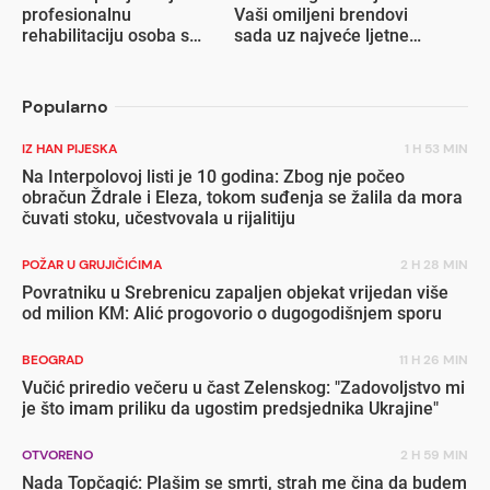
profesionalnu
Vaši omiljeni brendovi
rehabilitaciju osoba s
sada uz najveće ljetne
invaliditetom
popuste
Popularno
IZ HAN PIJESKA
1 H 53 MIN
Na Interpolovoj listi je 10 godina: Zbog nje počeo
obračun Ždrale i Eleza, tokom suđenja se žalila da mora
čuvati stoku, učestvovala u rijalitiju
POŽAR U GRUJIČIĆIMA
2 H 28 MIN
Povratniku u Srebrenicu zapaljen objekat vrijedan više
od milion KM: Alić progovorio o dugogodišnjem sporu
BEOGRAD
11 H 26 MIN
Vučić priredio večeru u čast Zelenskog: "Zadovoljstvo mi
je što imam priliku da ugostim predsjednika Ukrajine"
OTVORENO
2 H 59 MIN
Nada Topčagić: Plašim se smrti, strah me čina da budem