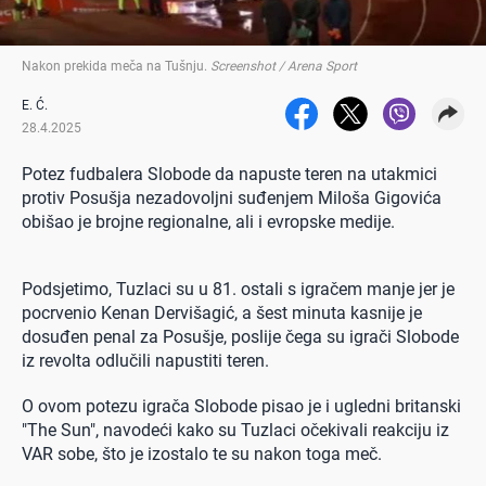
Nakon prekida meča na Tušnju
.
Screenshot / Arena Sport
E. Ć.
28.4.2025
Potez fudbalera Slobode da napuste teren na utakmici
protiv Posušja nezadovoljni suđenjem Miloša Gigovića
obišao je brojne regionalne, ali i evropske medije.
Podsjetimo, Tuzlaci su u 81. ostali s igračem manje jer je
pocrvenio Kenan Dervišagić, a šest minuta kasnije je
dosuđen penal za Posušje, poslije čega su igrači Slobode
iz revolta odlučili napustiti teren.
O ovom potezu igrača Slobode pisao je i ugledni britanski
"The Sun", navodeći kako su Tuzlaci očekivali reakciju iz
VAR sobe, što je izostalo te su nakon toga meč.