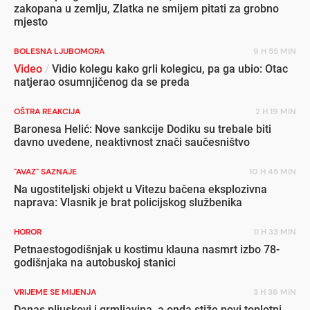
zakopana u zemlju, Zlatka ne smijem pitati za grobno
mjesto
BOLESNA LJUBOMORA
9 H 55 MIN
Video
/
Vidio kolegu kako grli kolegicu, pa ga ubio: Otac
natjerao osumnjičenog da se preda
OŠTRA REAKCIJA
2 H 19 MIN
Baronesa Helić: Nove sankcije Dodiku su trebale biti
davno uvedene, neaktivnost znači saučesništvo
"AVAZ" SAZNAJE
10 H 45 MIN
Na ugostiteljski objekt u Vitezu bačena eksplozivna
naprava: Vlasnik je brat policijskog službenika
HOROR
11 H 33 MIN
Petnaestogodišnjak u kostimu klauna nasmrt izbo 78-
godišnjaka na autobuskoj stanici
VRIJEME SE MIJENJA
3 H 36 MIN
Danas pljuskovi i grmljavina, a onda stiže novi toplotni