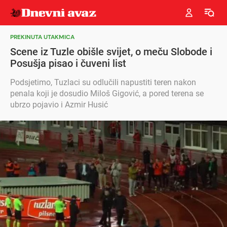
PREKINUTA UTAKMICA
Scene iz Tuzle obišle svijet, o meču Slobode i
Posušja pisao i čuveni list
Podsjetimo, Tuzlaci su odlučili napustiti teren nakon
penala koji je dosudio Miloš Gigović, a pored terena se
ubrzo pojavio i Azmir Husić