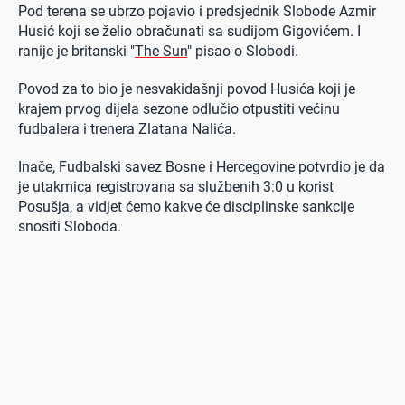
Pod terena se ubrzo pojavio i predsjednik Slobode Azmir
Husić koji se želio obračunati sa sudijom Gigovićem. I
ranije je britanski "
The Sun
" pisao o Slobodi.
Povod za to bio je nesvakidašnji povod Husića koji je
krajem prvog dijela sezone odlučio otpustiti većinu
fudbalera i trenera Zlatana Nalića.
Inače, Fudbalski savez Bosne i Hercegovine potvrdio je da
je utakmica registrovana sa službenih 3:0 u korist
Posušja, a vidjet ćemo kakve će disciplinske sankcije
snositi Sloboda.