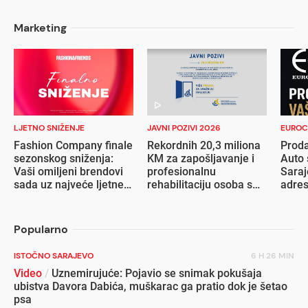
Marketing
LJETNO SNIŽENJE
JAVNI POZIVI 2026
EUROC
Fashion Company finale
Rekordnih 20,3 miliona
Proda
sezonskog sniženja:
KM za zapošljavanje i
Auto 
Vaši omiljeni brendovi
profesionalnu
Saraj
sada uz najveće ljetne
rehabilitaciju osoba s
adre
popuste
invaliditetom
Popularno
ISTOČNO SARAJEVO
6 H 26 MIN
Video
/
Uznemirujuće: Pojavio se snimak pokušaja
ubistva Davora Dabića, muškarac ga pratio dok je šetao
psa