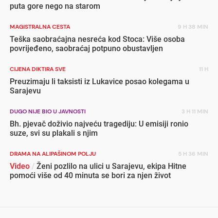
puta gore nego na starom
MAGISTRALNA CESTA
9 H 38 MIN
Teška saobraćajna nesreća kod Stoca: Više osoba
povrijeđeno, saobraćaj potpuno obustavljen
CIJENA DIKTIRA SVE
11 H
Preuzimaju li taksisti iz Lukavice posao kolegama u
Sarajevu
DUGO NIJE BIO U JAVNOSTI
3 H 11 MIN
Bh. pjevač doživio najveću tragediju: U emisiji ronio
suze, svi su plakali s njim
DRAMA NA ALIPAŠINOM POLJU
5 H 36 MIN
Video
/
Ženi pozlilo na ulici u Sarajevu, ekipa Hitne
pomoći više od 40 minuta se bori za njen život