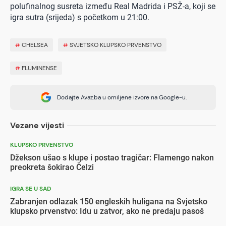
polufinalnog susreta između Real Madrida i PSŽ-a, koji se
igra sutra (srijeda) s početkom u 21:00.
#
CHELSEA
#
SVJETSKO KLUPSKO PRVENSTVO
#
FLUMINENSE
Dodajte Avaz.ba u omiljene izvore na Google-u.
Vezane vijesti
KLUPSKO PRVENSTVO
Džekson ušao s klupe i postao tragičar: Flamengo nakon
preokreta šokirao Čelzi
IGRA SE U SAD
Zabranjen odlazak 150 engleskih huligana na Svjetsko
klupsko prvenstvo: Idu u zatvor, ako ne predaju pasoš