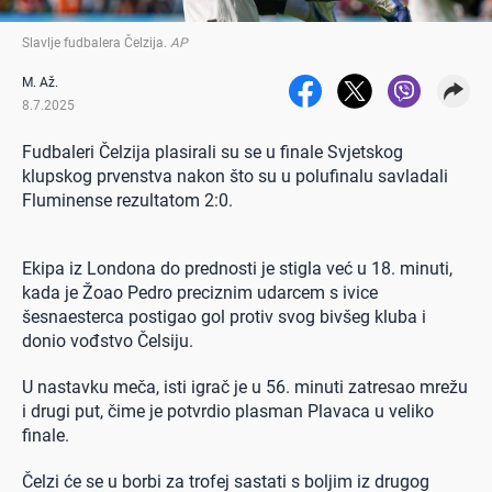
Slavlje fudbalera Čelzija
.
AP
M. Až.
8.7.2025
Fudbaleri Čelzija plasirali su se u finale Svjetskog
klupskog prvenstva nakon što su u polufinalu savladali
Fluminense rezultatom 2:0.
Ekipa iz Londona do prednosti je stigla već u 18. minuti,
kada je Žoao Pedro preciznim udarcem s ivice
šesnaesterca postigao gol protiv svog bivšeg kluba i
donio vođstvo Čelsiju.
U nastavku meča, isti igrač je u 56. minuti zatresao mrežu
i drugi put, čime je potvrdio plasman Plavaca u veliko
finale.
Čelzi će se u borbi za trofej sastati s boljim iz drugog