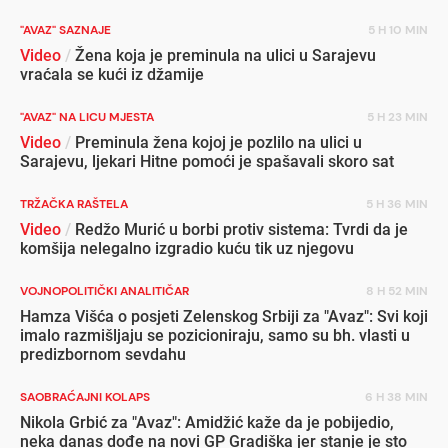
"AVAZ" SAZNAJE
5 H 10 MIN
Video
/
Žena koja je preminula na ulici u Sarajevu
vraćala se kući iz džamije
"AVAZ" NA LICU MJESTA
5 H 23 MIN
Video
/
Preminula žena kojoj je pozlilo na ulici u
Sarajevu, ljekari Hitne pomoći je spašavali skoro sat
TRŽAČKA RAŠTELA
5 H 36 MIN
Video
/
Redžo Murić u borbi protiv sistema: Tvrdi da je
komšija nelegalno izgradio kuću tik uz njegovu
VOJNOPOLITIČKI ANALITIČAR
8 H 52 MIN
Hamza Višća o posjeti Zelenskog Srbiji za "Avaz": Svi koji
imalo razmišljaju se pozicioniraju, samo su bh. vlasti u
predizbornom sevdahu
SAOBRAĆAJNI KOLAPS
6 H 38 MIN
Nikola Grbić za "Avaz": Amidžić kaže da je pobijedio,
neka danas dođe na novi GP Gradiška jer stanje je sto